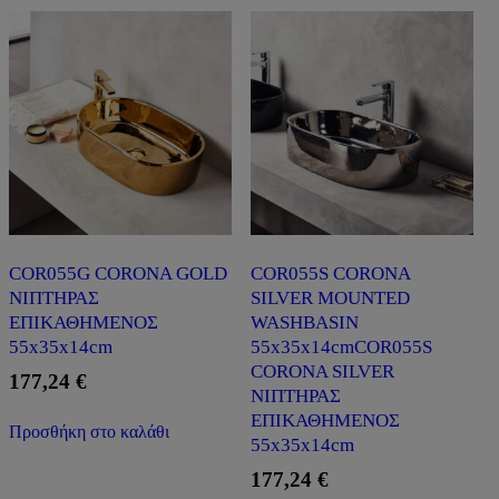
COR055G CORONA GOLD
COR055S CORONA
ΝΙΠΤΗΡΑΣ
SILVER MOUNTED
ΕΠΙΚΑΘΗΜΕΝΟΣ
WASHBASIN
55x35x14cm
55x35x14cmCOR055S
CORONA SILVER
177,24
€
ΝΙΠΤΗΡΑΣ
ΕΠΙΚΑΘΗΜΕΝΟΣ
Προσθήκη στο καλάθι
55x35x14cm
177,24
€