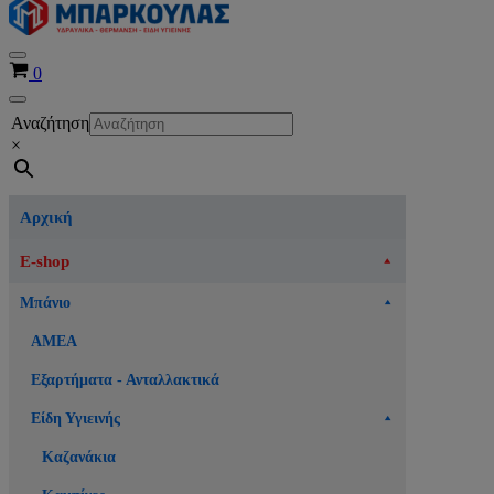
Μενού
Καλάθι
0
πλοήγησης
Μενού
Αναζήτηση
πλοήγησης
×
Αρχική
E-shop
Μπάνιο
ΑΜΕΑ
Εξαρτήματα - Ανταλλακτικά
Είδη Υγιεινής
Καζανάκια