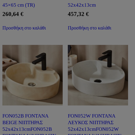
45×65 cm (TR)
52x42x13cm
260,64
€
457,32
€
Προσθήκη στο καλάθι
Προσθήκη στο καλάθι
FON052B FONTANA
FON052W FONTANA
BEIGE ΝΙΠΤΗΡΑΣ
ΛΕΥΚΟΣ ΝΙΠΤΗΡΑΣ
52x42x13cmFON052B
52x42x13cmFON052W