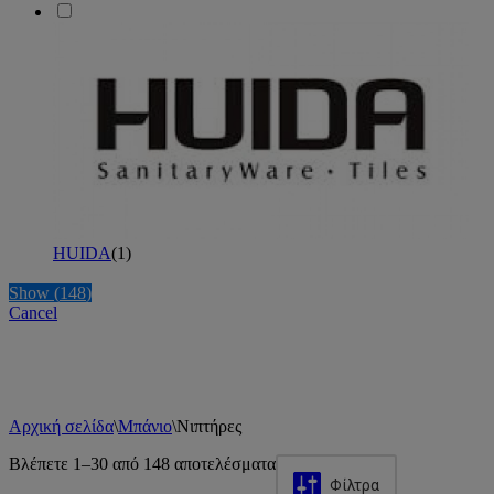
HUIDA
(
1
)
Show
(
148
)
Cancel
Αρχική σελίδα
\
Μπάνιο
\
Νιπτήρες
Βλέπετε 1–30 από 148 αποτελέσματα