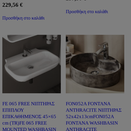
229,56
€
Προσθήκη στο καλάθι
Προσθήκη στο καλάθι
FE 065 FREE ΝΙΠΤΗΡΑΣ
FON052A FONTANA
ΕΠΙΠΛΟΥ
ANTHRACITE ΝΙΠΤΗΡΑΣ
ΕΠΙΚΑΘΗΜΕΝΟΣ 45×65
52x42x13cmFON052A
cm (TR)FE 065 FREE
FONTANA WASHBASIN
MOUNTED WASHBASIN
ANTHRACITE