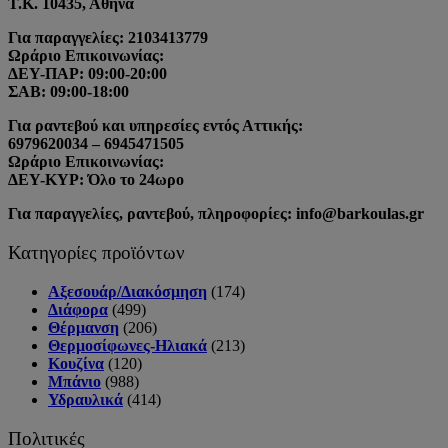
Τ.Κ. 10435, Αθήνα
Για παραγγελίες: 2103413779
Ωράριο Επικοινωνίας:
ΔΕΥ-ΠΑΡ: 09:00-20:00
ΣΑΒ: 09:00-18:00
Για ραντεβού και υπηρεσίες εντός Αττικής:
6979620034 – 6945471505
Ωράριο Επικοινωνίας:
ΔΕΥ-ΚΥΡ: Όλο το 24ωρο
Για παραγγελίες, ραντεβού, πληροφορίες: info@barkoulas.gr
Κατηγορίες προϊόντων
Αξεσουάρ/Διακόσμηση
(174)
Διάφορα
(499)
Θέρμανση
(206)
Θερμοσίφωνες-Ηλιακά
(213)
Κουζίνα
(120)
Μπάνιο
(988)
Υδραυλικά
(414)
Πολιτικές