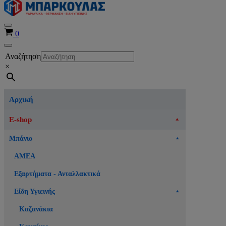
Μενού
Καλάθι
0
πλοήγησης
Μενού
Αναζήτηση
πλοήγησης
×
Αρχική
E-shop
Μπάνιο
ΑΜΕΑ
Εξαρτήματα - Ανταλλακτικά
Είδη Υγιεινής
Καζανάκια