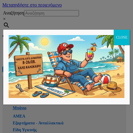
Μεταπηδήστε στο περιεχόμενο
Αναζήτηση
×
Εγγραφή
CLOSE
Αρχική
E-shop
Μπάνιο
ΑΜΕΑ
Εξαρτήματα - Ανταλλακτικά
Είδη Υγιεινής