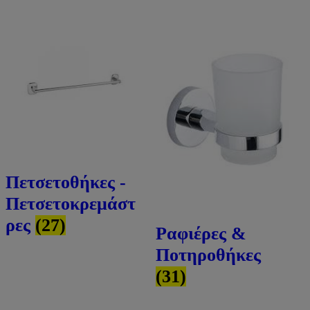
Πετσετοθήκες -
Πετσετοκρεμάστ
ρες
(27)
Ραφιέρες &
Ποτηροθήκες
(31)