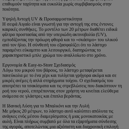
επιθυμούν ταχύτητα και ευκολία χωρίς συμβιβασμούς στην
ποιότητα.
Υψηλή Αντοχή UV & Προσαρμοστικότητα
Η σειρά Αιγαίο είναι γνωστή για την αντοχή της στις έντονες
καιρικές συνθήκες. Το μοντέλο των 20 μέτρων διαθέτει ειδικά
φίλτρα προστασίας από την υπεριώδη ακτινοβολία (UV),
εμποδίζοντας την πρόωρη φθορά και το «σκάσιμο» του υλικού
από τον ήλιο. Η σύνθεσή του εξασφαλίζει ότι το λάστιχο
παραμένει εύκαμπτο και λειτουργικό, διατηρώντας το
χαρακτηριστικό μπλε χρώμα του αναλλοίωτο στο χρόνο.
Εργονομία & Easy-to-Store Σχεδιασμός
Λόγω του μικρού του βάρους, το λάστιχο μεταφέρεται
πανεύκολα με το ένα χέρι και τυλίγεται γρήγορα ακόμα και σε
μικρές ανέμες ή απλά στηρίγματα τοίχου. Ο σχεδιασμός του
αποτρέπει τα τσακίσματα και τις στρεβλώσεις που διακόπτουν τη
ροή του νερού, επιτρέποντας στον χρήστη να κινείται ελεύθερα
ανάμεσα σε γλάστρες και έπιπλα βεράντας.
Η Ιδανική Λύση για το Μπαλκόνι και την Αυλή
Με μήκος 20 μέτρων, το λάστιχο αυτό καλύπτει απόλυτα τις
ανάγκες ενός μέσου διαμερίσματος ή μιας μονοκατοικίας με
αυλή. Είναι πλήρως συμβατό με όλα τα εξαρτήματα σύνδεσης
της αγοράς, αποτελώντας μια αξιόπιστη και διαχρονική επιλογή