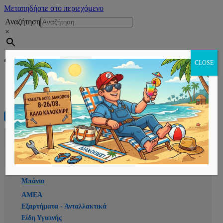
Μεταπηδήστε στο περιεχόμενο
Αναζήτηση
×
Εγγραφή
CLOSE
Αρχική
E-shop
Μπάνιο
ΑΜΕΑ
Εξαρτήματα - Ανταλλακτικά
Είδη Υγιεινής