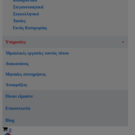
Καθαριστικά
Στεγανοποιητικά
Συγκολλητικά
Ταινίες
Εκτός Κατηγορίας
Υπηρεσίες
Υδραυλικές εργασίες παντός τύπου
Ανακαινίσεις
Μηνιαίες συντηρήσεις
Αποφράξεις
Ποιοι είμαστε
Επικοινωνία
Blog
Καλάθι
0