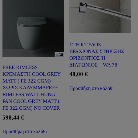
ΣΤΡΟΓΓΥΛΟΣ
ΒΡΑΧΙΟΝΑΣ ΣΤΗΡΙΞΗΣ
ΟΡΙΖΟΝΤΙΟΣ Ή
ΔΙΑΓΩΝΙΟΣ – WA 78
FREE RIMLESS
48,00
€
ΚΡΕΜΑΣΤΉ COOL GREY
MATT ( FE 322 CGM)
ΧΩΡΙΣ ΚΑΛΥΜΜΑFREE
Προσθήκη στο καλάθι
RIMLESS WALL HUNG
PAN COOL GREY MATT (
FE 322 CGM) NO COVER
598,44
€
Προσθήκη στο καλάθι