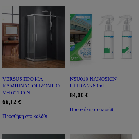
VERSUS ΠΡΟΦΙΛ
NSU010 NANOSKIN
ΚΑΜΠΙΝΑΣ ΟΡΙΖΟΝΤΙΟ –
ULTRA 2x60ml
VH 65195 N
84,00
€
66,12
€
Προσθήκη στο καλάθι
Προσθήκη στο καλάθι