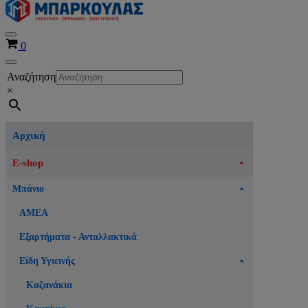
Μενού
Καλάθι
0
πλοήγησης
Μενού
Αναζήτηση
πλοήγησης
×
Αρχική
E-shop
Μπάνιο
ΑΜΕΑ
Εξαρτήματα - Ανταλλακτικά
Είδη Υγιεινής
Καζανάκια