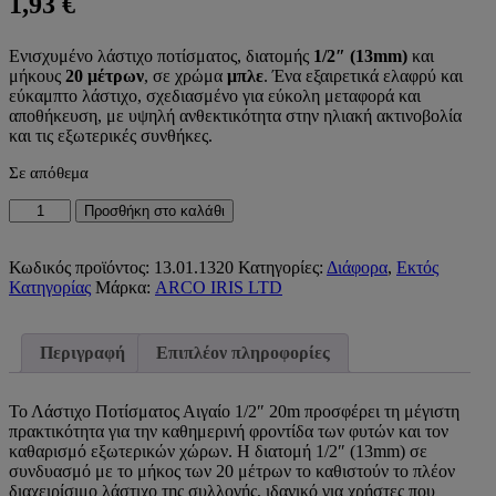
1,93
€
Ενισχυμένο λάστιχο ποτίσματος, διατομής
1/2″ (13mm)
και
μήκους
20 μέτρων
, σε χρώμα
μπλε
. Ένα εξαιρετικά ελαφρύ και
εύκαμπτο λάστιχο, σχεδιασμένο για εύκολη μεταφορά και
αποθήκευση, με υψηλή ανθεκτικότητα στην ηλιακή ακτινοβολία
και τις εξωτερικές συνθήκες.
Σε απόθεμα
Λάστιχο
Προσθήκη στο καλάθι
Ποτίσματος
Αιγαίο
Μπλε
Κωδικός προϊόντος:
13.01.1320
Κατηγορίες:
Διάφορα
,
Εκτός
13mm
Κατηγορίας
Μάρκα:
ARCO IRIS LTD
1/2"
20m
ποσότητα
Περιγραφή
Επιπλέον πληροφορίες
Το Λάστιχο Ποτίσματος Αιγαίο 1/2″ 20m προσφέρει τη μέγιστη
πρακτικότητα για την καθημερινή φροντίδα των φυτών και τον
καθαρισμό εξωτερικών χώρων. Η διατομή 1/2″ (13mm) σε
συνδυασμό με το μήκος των 20 μέτρων το καθιστούν το πλέον
διαχειρίσιμο λάστιχο της συλλογής, ιδανικό για χρήστες που