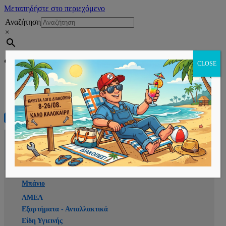
Μεταπηδήστε στο περιεχόμενο
Αναζήτηση
×
Εγγραφή
CLOSE
Αρχική
E-shop
Μπάνιο
ΑΜΕΑ
Εξαρτήματα - Ανταλλακτικά
Είδη Υγιεινής