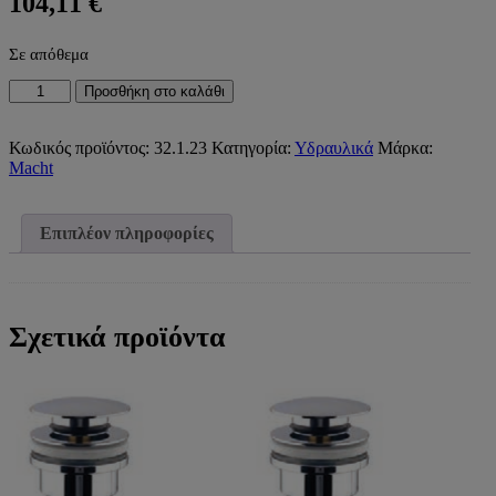
104,11
€
Σε απόθεμα
ΚΟΛΛΗΣΗ
Προσθήκη στο καλάθι
ΜΟΛΥΒΔΟΥ
33/67
MACHT)
Κωδικός προϊόντος:
32.1.23
Κατηγορία:
Υδραυλικά
Μάρκα:
ποσότητα
Macht
Επιπλέον πληροφορίες
Σχετικά προϊόντα