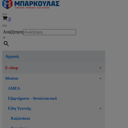
Μενού
Καλάθι
0
πλοήγησης
Μενού
Αναζήτηση
πλοήγησης
×
Αρχική
E-shop
Μπάνιο
ΑΜΕΑ
Εξαρτήματα - Ανταλλακτικά
Είδη Υγιεινής
Καζανάκια