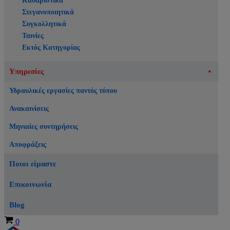
Καθαριστικά
Στεγανοποιητικά
Συγκολλητικά
Ταινίες
Εκτός Κατηγορίας
Υπηρεσίες
Υδραυλικές εργασίες παντός τύπου
Ανακαινίσεις
Μηνιαίες συντηρήσεις
Αποφράξεις
Ποιοι είμαστε
Επικοινωνία
Blog
Καλάθι
0