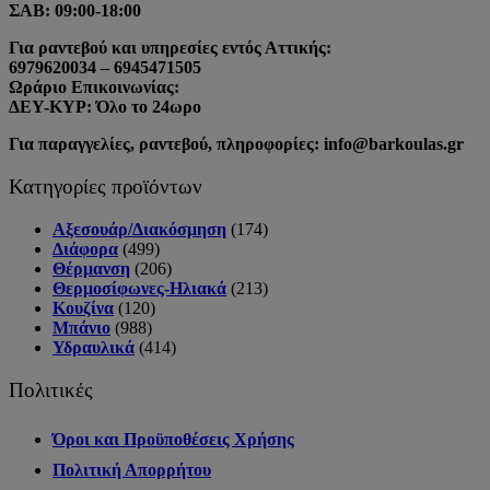
ΣΑΒ: 09:00-18:00
Για ραντεβού και υπηρεσίες εντός Αττικής:
6979620034 – 6945471505
Ωράριο Επικοινωνίας:
ΔΕΥ-ΚΥΡ: Όλο το 24ωρο
Για παραγγελίες, ραντεβού, πληροφορίες: info@barkoulas.gr
Κατηγορίες προϊόντων
Αξεσουάρ/Διακόσμηση
(174)
Διάφορα
(499)
Θέρμανση
(206)
Θερμοσίφωνες-Ηλιακά
(213)
Κουζίνα
(120)
Μπάνιο
(988)
Υδραυλικά
(414)
Πολιτικές
Όροι και Προϋποθέσεις Χρήσης
Πολιτική Απορρήτου