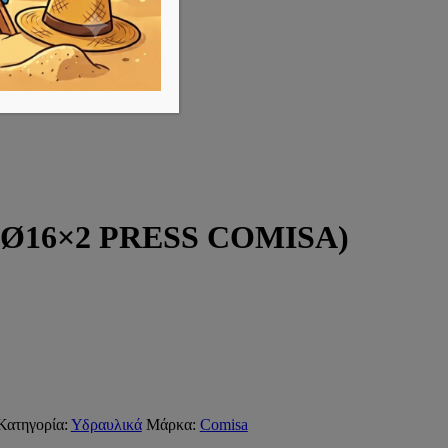
Ø16×2 PRESS COMISA)
Κατηγορία:
Υδραυλικά
Μάρκα:
Comisa