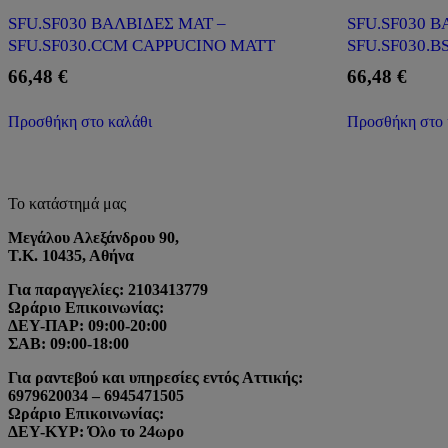
SFU.SF030 ΒΑΛΒΙΔΕΣ ΜΑΤ –
SFU.SF030 Β
SFU.SF030.CCM CAPPUCINO MATT
SFU.SF030.
66,48
€
66,48
€
Προσθήκη στο καλάθι
Προσθήκη στο 
Το κατάστημά μας
Μεγάλου Αλεξάνδρου 90,
Τ.Κ. 10435, Αθήνα
Για παραγγελίες: 2103413779
Ωράριο Επικοινωνίας:
ΔΕΥ-ΠΑΡ: 09:00-20:00
ΣΑΒ: 09:00-18:00
Για ραντεβού και υπηρεσίες εντός Αττικής:
6979620034 – 6945471505
Ωράριο Επικοινωνίας:
ΔΕΥ-ΚΥΡ: Όλο το 24ωρο