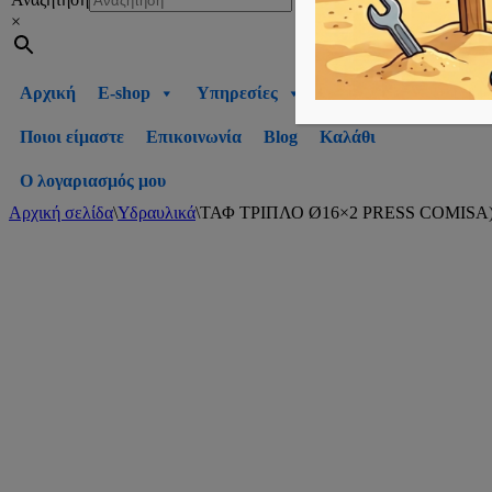
×
Αρχική
E-shop
Υπηρεσίες
Ποιοι είμαστε
Επικοινωνία
Blog
Καλάθι
Ο λογαριασμός μου
Αρχική σελίδα
\
Υδραυλικά
\
ΤΑΦ ΤΡΙΠΛΟ Ø16×2 PRESS COMISA