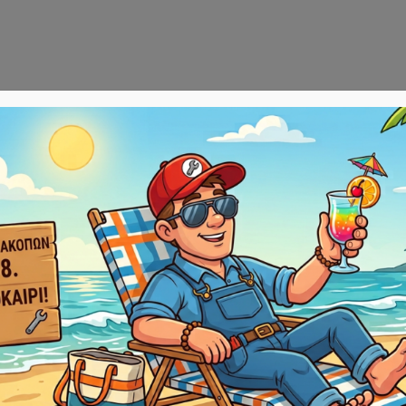
Αρχική
E-sho