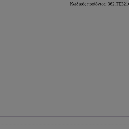
16x2-
Κωδικός προϊόντος:
362.ΤΣ321
32x3
PRESS
COMISA)
ποσότητα