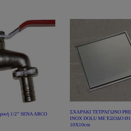
ΣΧΑΡΆΚΙ ΤΕΤΡΆΓΩΝΟ PR
ιρική 1/2” SENA ARCO
INOX DOLU ΜΕ ΈΞΟΔΟ Ø10
10X10cm