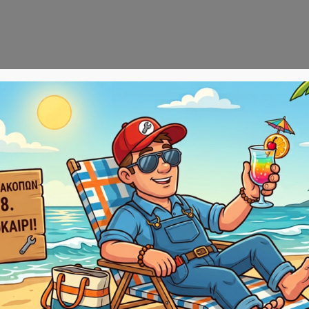
Αρχική
E-sho