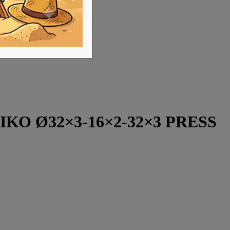
ΚΟ Ø32×3-16×2-32×3 PRESS