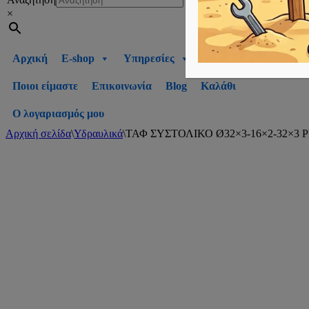
×
Αρχική
E-shop
Υπηρεσίες
Ποιοι είμαστε
Επικοινωνία
Blog
Καλάθι
Ο λογαριασμός μου
Αρχική σελίδα
\
Υδραυλικά
\
ΤΑΦ ΣΥΣΤΟΛΙΚΟ Ø32×3-16×2-32×3 