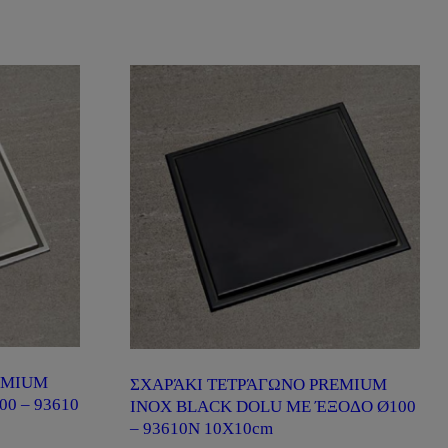
EMIUM
ΣΧΑΡΆΚΙ ΤΕΤΡΆΓΩΝΟ PREMIUM
0 – 93610
INOX BLACK DOLU ΜΕ ΈΞΟΔΟ Ø100
– 93610Ν 10X10cm