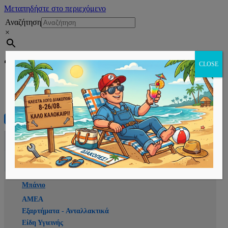
Μεταπηδήστε στο περιεχόμενο
Αναζήτηση
×
Εγγραφή
CLOSE
Αρχική
E-shop
Μπάνιο
ΑΜΕΑ
Εξαρτήματα - Ανταλλακτικά
Είδη Υγιεινής