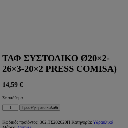
ΤΑΦ ΣΥΣΤΟΛΙΚΟ Ø20×2-
26×3-20×2 PRESS COMISA)
14,59
€
Σε απόθεμα
ΤΑΦ
Προσθήκη στο καλάθι
ΣΥΣΤΟΛΙΚΟ
Ø20x2-
26x3-
Κωδικός προϊόντος:
362.ΤΣ202620Π
Κατηγορία:
Υδραυλικά
20x2
Μάρκα:
Comisa