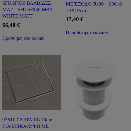
SFU.SF030 ΒΑΛΒΙΔΕΣ
ΜΕ ΈΞΟΔΟ Ø100 – 93610
ΜΑΤ – SFU.SF030.MBY
10X10cm
WHITE MATT
17,40
€
66,48
€
Προσθήκη στο καλάθι
Προσθήκη στο καλάθι
93510 ΣΧΑΡΑ 10x10cm
ΓΙΑ ΕΠΙΚΑΛΥΨΗ ΜΕ