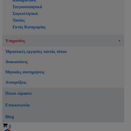
Καθαριστικά
Στεγανοποιητικά
Συγκολλητικά
Ταινίες
Εκτός Κατηγορίας
Υπηρεσίες
Υδραυλικές εργασίες παντός τύπου
Ανακαινίσεις
Μηνιαίες συντηρήσεις
Αποφράξεις
Ποιοι είμαστε
Επικοινωνία
Blog
Καλάθι
0