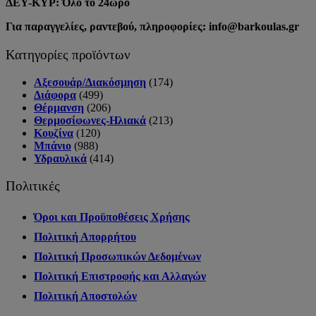
ΔΕΥ-ΚΥΡ: Όλο το 24ωρο
Για παραγγελίες, ραντεβού, πληροφορίες: info@barkoulas.gr
Κατηγορίες προϊόντων
Αξεσουάρ/Διακόσμηση
(174)
Διάφορα
(499)
Θέρμανση
(206)
Θερμοσίφωνες-Ηλιακά
(213)
Κουζίνα
(120)
Μπάνιο
(988)
Υδραυλικά
(414)
Πολιτικές
Όροι και Προϋποθέσεις Χρήσης
Πολιτική Απορρήτου
Πολιτική Προσωπικών Δεδομένων
Πολιτική Επιστροφής και Αλλαγών
Πολιτική Αποστολών