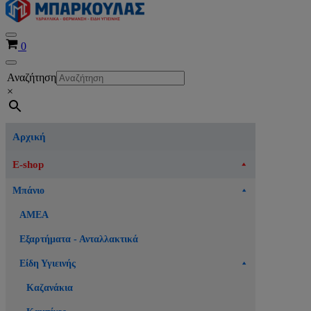
Μενού
Καλάθι
0
πλοήγησης
Μενού
Αναζήτηση
πλοήγησης
×
Αρχική
E-shop
Μπάνιο
ΑΜΕΑ
Εξαρτήματα - Ανταλλακτικά
Είδη Υγιεινής
Καζανάκια