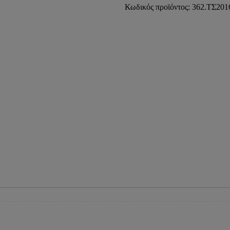
16x2-
Κωδικός προϊόντος:
362.ΤΣ201
16x2
PRESS
COMISA)
ποσότητα