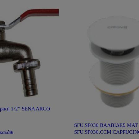
ιρική 1/2” SENA ARCO
SFU.SF030 ΒΑΛΒΙΔΕΣ ΜΑΤ 
SFU.SF030.CCM CAPPUCI
καλάθι