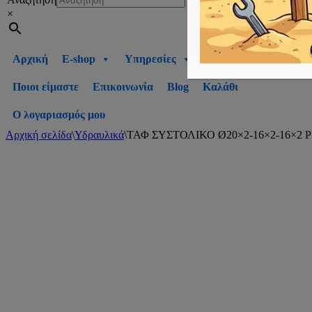
×
Αρχική
E-shop
Υπηρεσίες
Ποιοι είμαστε
Επικοινωνία
Blog
Καλάθι
Ο λογαριασμός μου
Αρχική σελίδα
\
Υδραυλικά
\
ΤΑΦ ΣΥΣΤΟΛΙΚΟ Ø20×2-16×2-16×2 