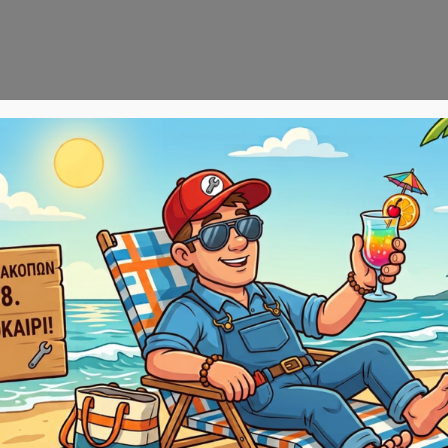
Αρχική
E-sho