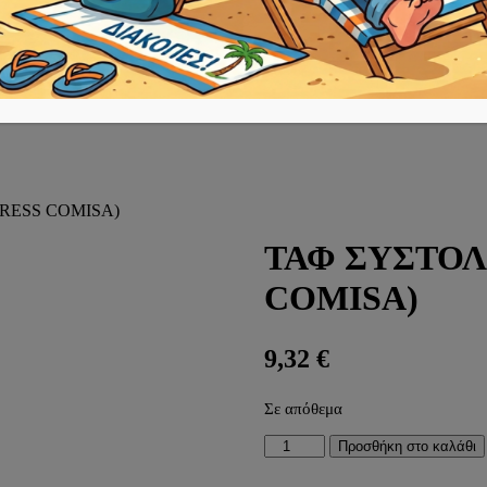
PRESS COMISA)
ΤΑΦ ΣΥΣΤΟΛΙ
COMISA)
9,32
€
Σε απόθεμα
ΤΑΦ
Προσθήκη στο καλάθι
ΣΥΣΤΟΛΙΚΟ
Ø20x2-