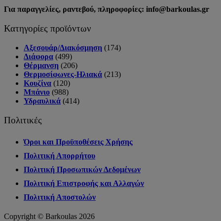
Για παραγγελίες, ραντεβού, πληροφορίες: info@barkoulas.gr
Κατηγορίες προϊόντων
Αξεσουάρ/Διακόσμηση
(174)
Διάφορα
(499)
Θέρμανση
(206)
Θερμοσίφωνες-Ηλιακά
(213)
Κουζίνα
(120)
Μπάνιο
(988)
Υδραυλικά
(414)
Πολιτικές
Όροι και Προϋποθέσεις Χρήσης
Πολιτική Απορρήτου
Πολιτική Προσωπικών Δεδομένων
Πολιτική Επιστροφής και Αλλαγών
Πολιτική Αποστολών
Copyright © Barkoulas 2026