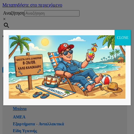
Μεταπηδήστε στο περιεχόμενο
Αναζήτηση
×
Εγγραφή
CLOSE
Αρχική
E-shop
Μπάνιο
ΑΜΕΑ
Εξαρτήματα - Ανταλλακτικά
Είδη Υγιεινής