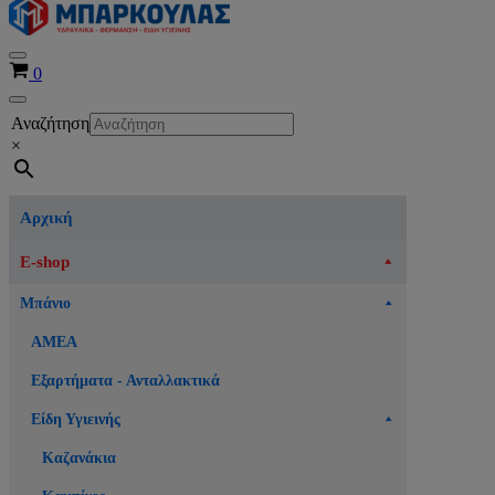
Μενού
Καλάθι
0
πλοήγησης
Μενού
Αναζήτηση
πλοήγησης
×
Αρχική
E-shop
Μπάνιο
ΑΜΕΑ
Εξαρτήματα - Ανταλλακτικά
Είδη Υγιεινής
Καζανάκια