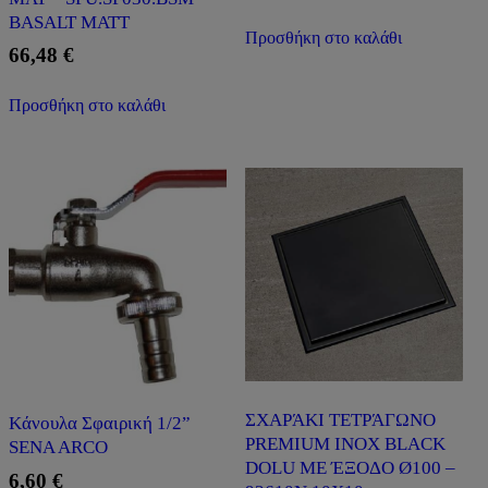
BASALT MATT
Προσθήκη στο καλάθι
66,48
€
Προσθήκη στο καλάθι
ΣΧΑΡΆΚΙ ΤΕΤΡΆΓΩΝΟ
Kάνουλα Σφαιρική 1/2”
PREMIUM INOX BLACK
SENA ARCO
DOLU ΜΕ ΈΞΟΔΟ Ø100 –
6,60
€