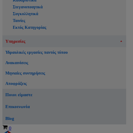
Καθαριστικά
Στεγανοποιητικά
Συγκολλητικά
Ταινίες
Εκτός Κατηγορίας
Υπηρεσίες
Υδραυλικές εργασίες παντός τύπου
Ανακαινίσεις
Μηνιαίες συντηρήσεις
Αποφράξεις
Ποιοι είμαστε
Επικοινωνία
Blog
Καλάθι
0