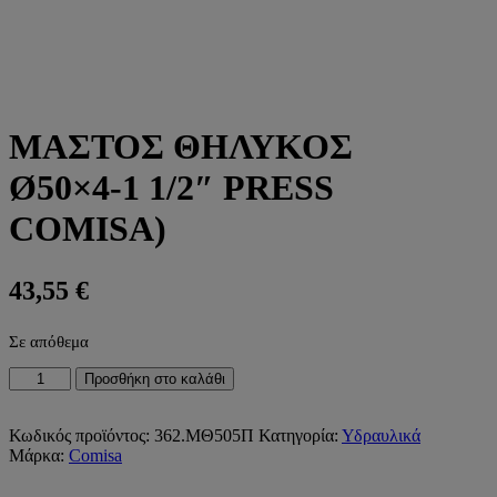
ΜΑΣΤΟΣ ΘΗΛΥΚΟΣ
Ø50×4-1 1/2″ PRESS
COMISA)
43,55
€
Σε απόθεμα
ΜΑΣΤΟΣ
Προσθήκη στο καλάθι
ΘΗΛΥΚΟΣ
Ø50x4-
1
Κωδικός προϊόντος:
362.ΜΘ505Π
Κατηγορία:
Υδραυλικά
1/2"
Μάρκα:
Comisa
PRESS
COMISA)