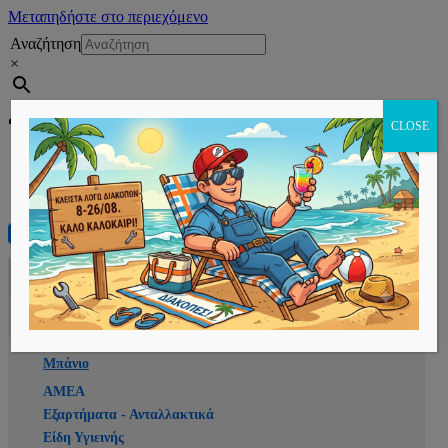
Μεταπηδήστε στο περιεχόμενο
Αναζήτηση
×
Εγγραφή
CLOSE
Αρχική
E-shop
Μπάνιο
ΑΜΕΑ
Εξαρτήματα - Ανταλλακτικά
Είδη Υγιεινής