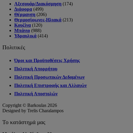
Αξεσουάρ/Διακόσμηση
(174)
Διάφορα
(499)
Θέρμανση
(206)
Θερμοσίφωνες-Ηλιακά
(213)
Κουζίνα
(120)
Μπάνιο
(988)
Υδραυλικά
(414)
Πολιτικές
Όροι και Προϋποθέσεις Χρήσης
Πολιτική Απορρήτου
Πολιτική Προσωπικών Δεδομένων
Πολιτική Επιστροφής και Αλλαγών
Πολιτική Αποστολών
Copyright © Barkoulas 2026
Designed by Trelis Charalampos
Το κατάστημά μας