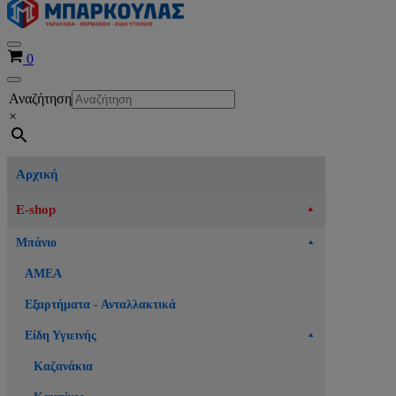
Μενού
Καλάθι
0
πλοήγησης
Μενού
Αναζήτηση
πλοήγησης
×
Αρχική
E-shop
Μπάνιο
ΑΜΕΑ
Εξαρτήματα - Ανταλλακτικά
Είδη Υγιεινής
Καζανάκια