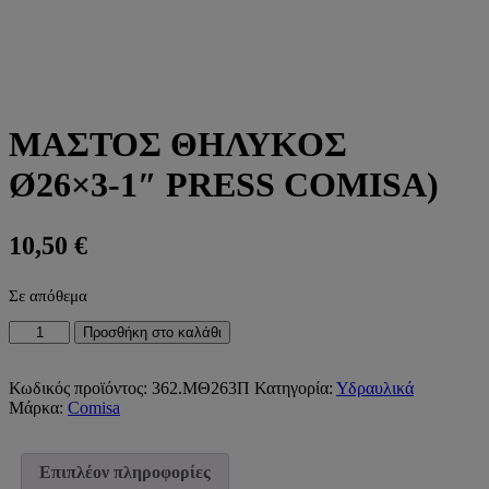
ΜΑΣΤΟΣ ΘΗΛΥΚΟΣ
Ø26×3-1″ PRESS COMISA)
10,50
€
Σε απόθεμα
ΜΑΣΤΟΣ
Προσθήκη στο καλάθι
ΘΗΛΥΚΟΣ
Ø26x3-
1"
Κωδικός προϊόντος:
362.ΜΘ263Π
Κατηγορία:
Υδραυλικά
PRESS
Μάρκα:
Comisa
COMISA)
ποσότητα
Επιπλέον πληροφορίες