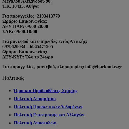
Μεγάλου Αλεξάνδρου 90,
Τ.Κ. 10435, Αθήνα
Για παραγγελίες: 2103413779
Ωράριο Επικοινωνίας:
ΔΕΥ-ΠΑΡ: 09:00-20:00
ΣΑΒ: 09:00-18:00
Για ραντεβού και υπηρεσίες εντός Αττικής:
6979620034 – 6945471505
Ωράριο Επικοινωνίας:
ΔΕΥ-ΚΥΡ: Όλο το 24ωρο
Για παραγγελίες, ραντεβού, πληροφορίες: info@barkoulas.gr
Πολιτικές
Όροι και Προϋποθέσεις Χρήσης
Πολιτική Απορρήτου
Πολιτική Προσωπικών Δεδομένων
Πολιτική Επιστροφής και Αλλαγών
Πολιτική Αποστολών