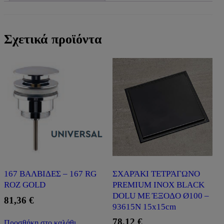
Σχετικά προϊόντα
ΣΧΑΡΆΚΙ ΤΕΤΡΆΓΩΝΟ
167 ΒΑΛΒΙΔΕΣ – 167 RG
PREMIUM INOX BLACK
ROZ GOLD
DOLU ΜΕ ΈΞΟΔΟ Ø100 –
81,36
€
93615Ν 15x15cm
78,12
€
Προσθήκη στο καλάθι