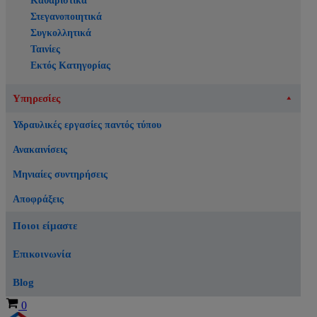
Καθαριστικά
Στεγανοποιητικά
Συγκολλητικά
Ταινίες
Εκτός Κατηγορίας
Υπηρεσίες
Υδραυλικές εργασίες παντός τύπου
Ανακαινίσεις
Μηνιαίες συντηρήσεις
Αποφράξεις
Ποιοι είμαστε
Επικοινωνία
Blog
Καλάθι
0