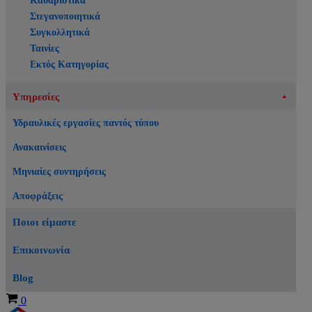
Καθαριστικά
Στεγανοποιητικά
Συγκολλητικά
Ταινίες
Εκτός Κατηγορίας
Υπηρεσίες
Υδραυλικές εργασίες παντός τύπου
Ανακαινίσεις
Μηνιαίες συντηρήσεις
Αποφράξεις
Ποιοι είμαστε
Επικοινωνία
Blog
Καλάθι
0