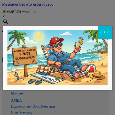
Μεταπηδήστε στο περιεχόμενο
Αναζήτηση
×
Εγγραφή
CLOSE
Αρχική
E-shop
Μπάνιο
ΑΜΕΑ
Εξαρτήματα - Ανταλλακτικά
Είδη Υγιεινής