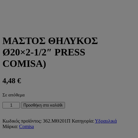
ΜΑΣΤΟΣ ΘΗΛΥΚΟΣ
Ø20×2-1/2″ PRESS
COMISA)
4,48
€
Σε απόθεμα
ΜΑΣΤΟΣ
Προσθήκη στο καλάθι
ΘΗΛΥΚΟΣ
Ø20x2-
1/2"
Κωδικός προϊόντος:
362.ΜΘ201Π
Κατηγορία:
Υδραυλικά
PRESS
Μάρκα:
Comisa
COMISA)
ποσότητα