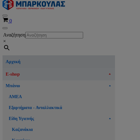
Μενού
Καλάθι
0
πλοήγησης
Μενού
Αναζήτηση
πλοήγησης
×
Αρχική
E-shop
Μπάνιο
ΑΜΕΑ
Εξαρτήματα - Ανταλλακτικά
Είδη Υγιεινής
Καζανάκια