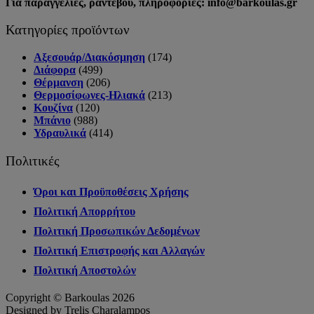
Για παραγγελίες, ραντεβού, πληροφορίες: info@barkoulas.gr
Κατηγορίες προϊόντων
Αξεσουάρ/Διακόσμηση
(174)
Διάφορα
(499)
Θέρμανση
(206)
Θερμοσίφωνες-Ηλιακά
(213)
Κουζίνα
(120)
Μπάνιο
(988)
Υδραυλικά
(414)
Πολιτικές
Όροι και Προϋποθέσεις Χρήσης
Πολιτική Απορρήτου
Πολιτική Προσωπικών Δεδομένων
Πολιτική Επιστροφής και Αλλαγών
Πολιτική Αποστολών
Copyright © Barkoulas 2026
Designed by Trelis Charalampos