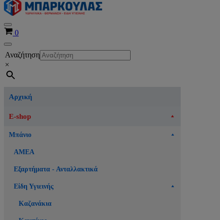
Μενού
Καλάθι
0
πλοήγησης
Μενού
Αναζήτηση
πλοήγησης
×
Αρχική
E-shop
Μπάνιο
ΑΜΕΑ
Εξαρτήματα - Ανταλλακτικά
Είδη Υγιεινής
Καζανάκια