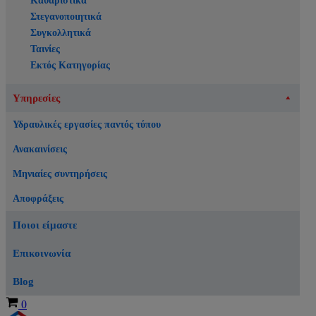
Καθαριστικά
Στεγανοποιητικά
Συγκολλητικά
Ταινίες
Εκτός Κατηγορίας
Υπηρεσίες
Υδραυλικές εργασίες παντός τύπου
Ανακαινίσεις
Μηνιαίες συντηρήσεις
Αποφράξεις
Ποιοι είμαστε
Επικοινωνία
Blog
Καλάθι
0