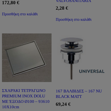
VALVOSANITARIA
172,80
€
2,28
€
Προσθήκη στο καλάθι
Προσθήκη στο καλάθι
ΣΧΑΡΆΚΙ ΤΕΤΡΆΓΩΝΟ
167 ΒΑΛΒΙΔΕΣ – 167 NU
PREMIUM INOX DOLU
BLACK MATT
ΜΕ ΈΞΟΔΟ Ø100 – 93610
69,24
€
10X10cm