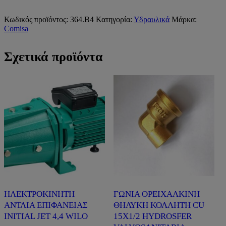
ΣΦΑΙΡΙΚΗ
ΟΛΙΚΗΣ
ΠΑΡΟΧΗΣ
Κωδικός προϊόντος:
364.Β4
Κατηγορία:
Υδραυλικά
Μάρκα:
1
Comisa
1/4"
art.140
Σχετικά προϊόντα
COMISA)
ποσότητα
ΗΛΕΚΤΡΟΚΙΝΗΤΗ
ΓΩΝΙΑ ΟΡΕΙΧΑΛΚΙΝΗ
ΑΝΤΛΙΑ ΕΠΙΦΑΝΕΙΑΣ
ΘΗΛΥΚΗ ΚΟΛΛΗΤΗ CU
INITIAL JET 4,4 WILO
15X1/2 HYDROSFER