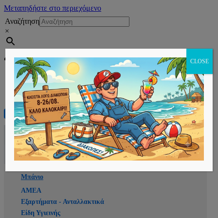
Μεταπηδήστε στο περιεχόμενο
Αναζήτηση
×
Εγγραφή
CLOSE
Αρχική
E-shop
Μπάνιο
ΑΜΕΑ
Εξαρτήματα - Ανταλλακτικά
Είδη Υγιεινής