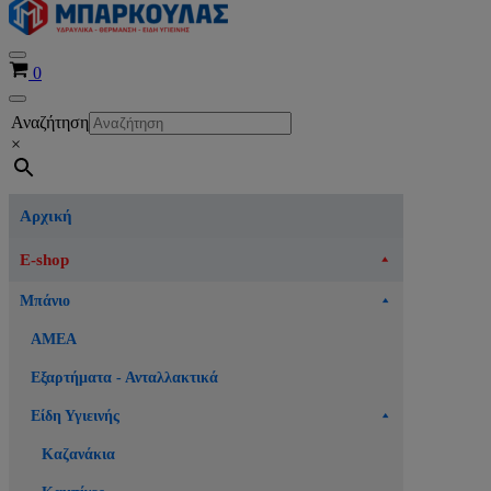
Μενού
Καλάθι
0
πλοήγησης
Μενού
Αναζήτηση
πλοήγησης
×
Αρχική
E-shop
Μπάνιο
ΑΜΕΑ
Εξαρτήματα - Ανταλλακτικά
Είδη Υγιεινής
Καζανάκια