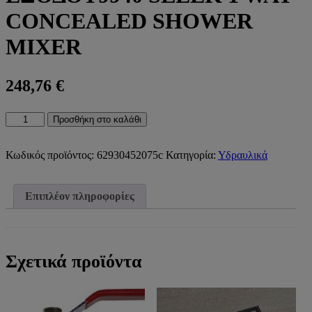
CONCEALED SHOWER
MIXER
248,76
€
9940
Προσθήκη στο καλάθι
SLEEK
ΜΕΙΚΤΗΣ
ΕΝΤΟΙΧΙΣΜΟΥ
Κωδικός προϊόντος:
62930452075c
Κατηγορία:
Υδραυλικά
1
ΕΞΟΔΟΥ9940
SLEEK
Επιπλέον πληροφορίες
1
WAY
CONCEALED
SHOWER
MIXER
Σχετικά προϊόντα
ποσότητα