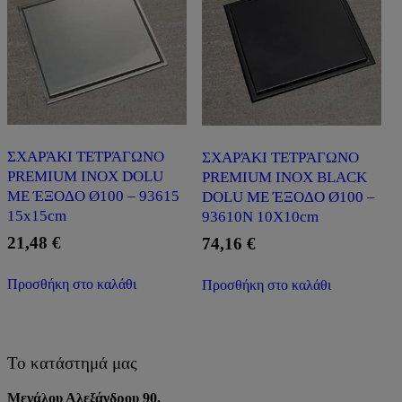
ΣΧΑΡΆΚΙ ΤΕΤΡΆΓΩΝΟ
ΣΧΑΡΆΚΙ ΤΕΤΡΆΓΩΝΟ
PREMIUM INOX DOLU
PREMIUM INOX BLACK
ΜΕ ΈΞΟΔΟ Ø100 – 93615
DOLU ΜΕ ΈΞΟΔΟ Ø100 –
15x15cm
93610Ν 10X10cm
21,48
€
74,16
€
Προσθήκη στο καλάθι
Προσθήκη στο καλάθι
Το κατάστημά μας
Μεγάλου Αλεξάνδρου 90,