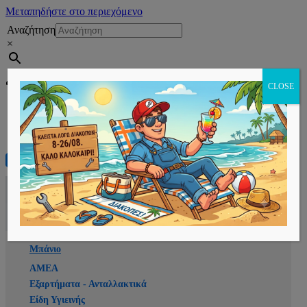
Μεταπηδήστε στο περιεχόμενο
Αναζήτηση
×
Εγγραφή
CLOSE
Αρχική
E-shop
Μπάνιο
ΑΜΕΑ
Εξαρτήματα - Ανταλλακτικά
Είδη Υγιεινής