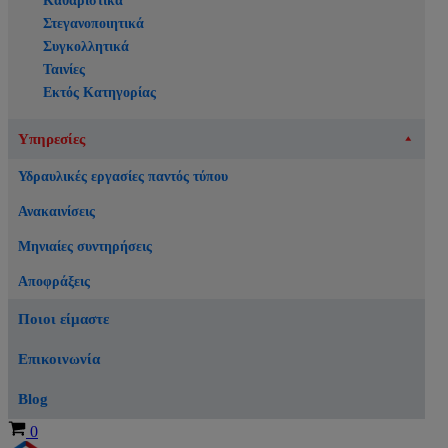
Καθαριστικά
Στεγανοποιητικά
Συγκολλητικά
Ταινίες
Εκτός Κατηγορίας
Υπηρεσίες
Υδραυλικές εργασίες παντός τύπου
Ανακαινίσεις
Μηνιαίες συντηρήσεις
Αποφράξεις
Ποιοι είμαστε
Επικοινωνία
Blog
Καλάθι
0