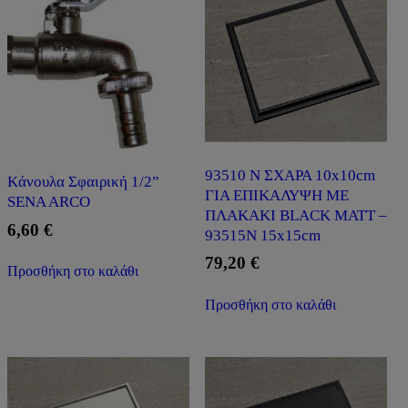
93510 N ΣΧΑΡΑ 10x10cm
Kάνουλα Σφαιρική 1/2”
ΓΙΑ ΕΠΙΚΑΛΥΨΗ ΜΕ
SENA ARCO
ΠΛΑΚΑΚΙ BLACK MATT –
6,60
€
93515N 15x15cm
79,20
€
Προσθήκη στο καλάθι
Προσθήκη στο καλάθι