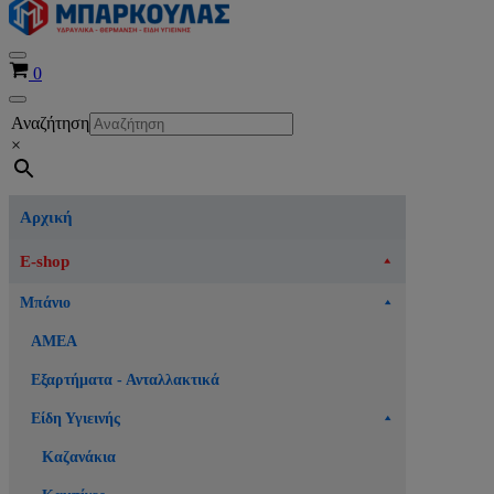
Μενού
Καλάθι
0
πλοήγησης
Μενού
Αναζήτηση
πλοήγησης
×
Αρχική
E-shop
Μπάνιο
ΑΜΕΑ
Εξαρτήματα - Ανταλλακτικά
Είδη Υγιεινής
Καζανάκια