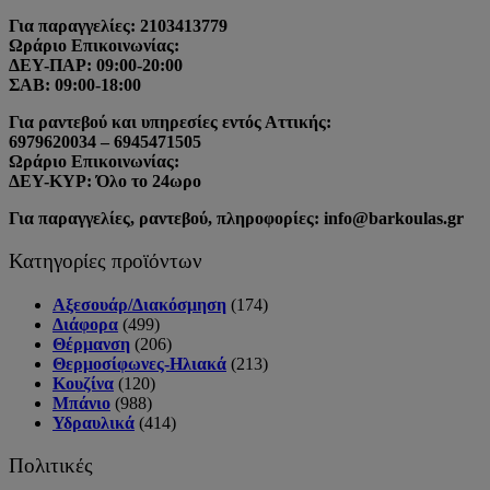
Για παραγγελίες: 2103413779
Ωράριο Επικοινωνίας:
ΔΕΥ-ΠΑΡ: 09:00-20:00
ΣΑΒ: 09:00-18:00
Για ραντεβού και υπηρεσίες εντός Αττικής:
6979620034 – 6945471505
Ωράριο Επικοινωνίας:
ΔΕΥ-ΚΥΡ: Όλο το 24ωρο
Για παραγγελίες, ραντεβού, πληροφορίες: info@barkoulas.gr
Κατηγορίες προϊόντων
Αξεσουάρ/Διακόσμηση
(174)
Διάφορα
(499)
Θέρμανση
(206)
Θερμοσίφωνες-Ηλιακά
(213)
Κουζίνα
(120)
Μπάνιο
(988)
Υδραυλικά
(414)
Πολιτικές