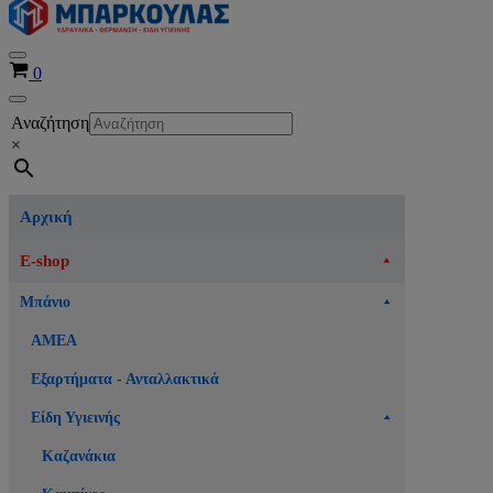
Μενού
Καλάθι
0
πλοήγησης
Μενού
Αναζήτηση
πλοήγησης
×
Αρχική
E-shop
Μπάνιο
ΑΜΕΑ
Εξαρτήματα - Ανταλλακτικά
Είδη Υγιεινής
Καζανάκια