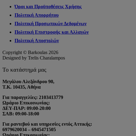
Όροι και Προϋποθέσεις Χρήσης
Πολιτική Απορρήτου
Πολιτική Προσωπικών Δεδομένων
Πολιτική Επιστροφής και Αλλαγών
Πολιτική Αποστολών
Copyright © Barkoulas 2026
Designed by Trelis Charalampos
Το κατάστημά μας
Μεγάλου Αλεξάνδρου 90,
Τ.Κ. 10435, Αθήνα
Για παραγγελίες: 2103413779
Ωράριο Επικοινωνίας:
ΔΕΥ-ΠΑΡ: 09:00-20:00
ΣΑΒ: 09:00-18:00
Για ραντεβού και υπηρεσίες εντός Αττικής:
6979620034 – 6945471505
Ωράριο Επικοινωνίας: