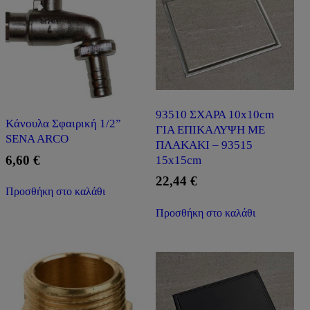
93510 ΣΧΑΡΑ 10x10cm
Kάνουλα Σφαιρική 1/2”
ΓΙΑ ΕΠΙΚΑΛΥΨΗ ΜΕ
SENA ARCO
ΠΛΑΚΑΚΙ – 93515
6,60
€
15x15cm
22,44
€
Προσθήκη στο καλάθι
Προσθήκη στο καλάθι