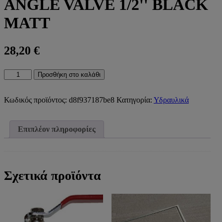
ANGLE VALVE 1/2'' BLACK
MATT
28,20
€
69141
Προσθήκη στο καλάθι
Ν
ΔΙΠΛΟΣ
ΔΙΑΚΟΠΤΗΣ
Κωδικός προϊόντος:
d8f937187be8
Κατηγορία:
Υδραυλικά
ΠΑΡΟΧΗΣ
ΝΕΡΟΥ
1/2&apos;&apos;
Επιπλέον πληροφορίες
BLACK
MATT69141
Ν
DOUBLE
ANGLE
Σχετικά προϊόντα
VALVE
1/2&apos;&apos;
BLACK
MATT
ποσότητα