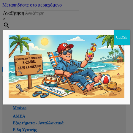
Μεταπηδήστε στο περιεχόμενο
Αναζήτηση
×
Εγγραφή
CLOSE
Αρχική
E-shop
Μπάνιο
ΑΜΕΑ
Εξαρτήματα - Ανταλλακτικά
Είδη Υγιεινής