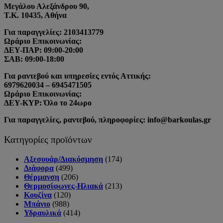
Μεγάλου Αλεξάνδρου 90,
Τ.Κ. 10435, Αθήνα
Για παραγγελίες: 2103413779
Ωράριο Επικοινωνίας:
ΔΕΥ-ΠΑΡ: 09:00-20:00
ΣΑΒ: 09:00-18:00
Για ραντεβού και υπηρεσίες εντός Αττικής:
6979620034 – 6945471505
Ωράριο Επικοινωνίας:
ΔΕΥ-ΚΥΡ: Όλο το 24ωρο
Για παραγγελίες, ραντεβού, πληροφορίες: info@barkoulas.gr
Κατηγορίες προϊόντων
Αξεσουάρ/Διακόσμηση
(174)
Διάφορα
(499)
Θέρμανση
(206)
Θερμοσίφωνες-Ηλιακά
(213)
Κουζίνα
(120)
Μπάνιο
(988)
Υδραυλικά
(414)