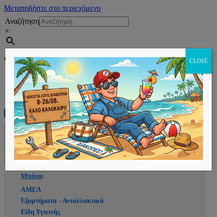
Μεταπηδήστε στο περιεχόμενο
Αναζήτηση
×
Εγγραφή
CLOSE
Αρχική
E-shop
Μπάνιο
ΑΜΕΑ
Εξαρτήματα - Ανταλλακτικά
Είδη Υγιεινής