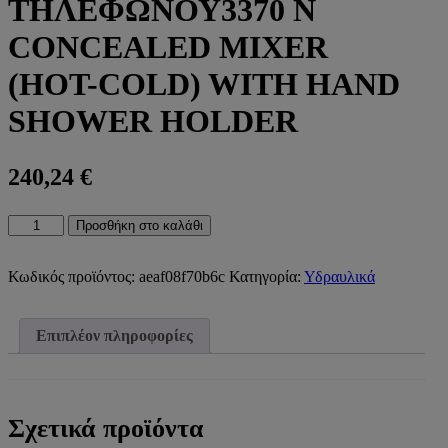
ΤΗΛΕΦΩΝΟΥ3370 N
CONCEALED MIXER
(HOT-COLD) WITH HAND
SHOWER HOLDER
240,24
€
3370
Προσθήκη στο καλάθι
N
ΜΙΚΤΗΣ
ΕΝΤΟΙΧΙΣΜΟΥ
Κωδικός προϊόντος:
aeaf08f70b6c
Κατηγορία:
Υδραυλικά
(ΖΕΣΤΟ/
ΚΡΥΟ)
ΜΕ
Επιπλέον πληροφορίες
ΣΤΗΡΙΓΜΑ
ΤΗΛΕΦΩΝΟΥ3370
N
CONCEALED
MIXER
Σχετικά προϊόντα
(HOT-