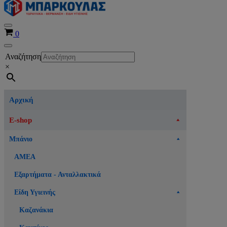
Μενού
Καλάθι
0
πλοήγησης
Μενού
Αναζήτηση
πλοήγησης
×
Αρχική
E-shop
Μπάνιο
ΑΜΕΑ
Εξαρτήματα - Ανταλλακτικά
Είδη Υγιεινής
Καζανάκια