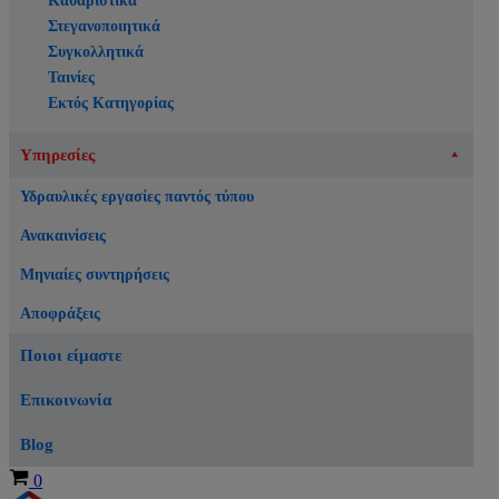
Καθαριστικά
Στεγανοποιητικά
Συγκολλητικά
Ταινίες
Εκτός Κατηγορίας
Υπηρεσίες
Υδραυλικές εργασίες παντός τύπου
Ανακαινίσεις
Μηνιαίες συντηρήσεις
Αποφράξεις
Ποιοι είμαστε
Επικοινωνία
Blog
Καλάθι
0