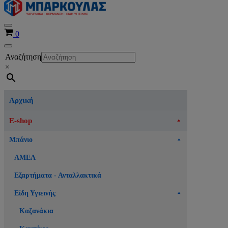
Μενού
Καλάθι
0
πλοήγησης
Μενού
Αναζήτηση
πλοήγησης
×
Αρχική
E-shop
Μπάνιο
ΑΜΕΑ
Εξαρτήματα - Ανταλλακτικά
Είδη Υγιεινής
Καζανάκια