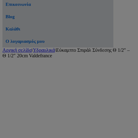
Επικοινωνία
Blog
Καλάθι
Ο λογαριασμός μου
Αρχική σελίδα
\
Υδραυλικά
\
Εύκαμπτο Σπιράλ Σύνδεσης Θ 1/2″ –
Θ 1/2″ 20cm Valdefrance