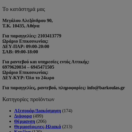
Το κατάστημά μας
Μεγάλου Αλεξάνδρου 90,
Τ.Κ. 10435, Αθήνα
Για παραγγελίες: 2103413779
Ωράριο Επικοινωνίας:
ΔΕΥ-ΠΑΡ: 09:00-20:00
ΣΑΒ: 09:00-18:00
Για ραντεβού και υπηρεσίες εντός Αττικής:
6979620034 – 6945471505
Ωράριο Επικοινωνίας:
ΔΕΥ-ΚΥΡ: Όλο το 24ωρο
Για παραγγελίες, ραντεβού, πληροφορίες: info@barkoulas.gr
Κατηγορίες προϊόντων
Αξεσουάρ/Διακόσμηση
(174)
Διάφορα
(499)
Θέρμανση
(206)
Θερμοσίφωνες-Ηλιακά
(213)
Κουζίνα
(120)