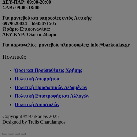
ΔΕΥ-ΠΑΡ: 09:00-20:00
ΣΑΒ: 09:00-18:00
Για ραντεβού και υπηρεσίες εντός Αττικής:
6979620034 – 6945471505
Ωράριο Επικοινωνίας:
ΔΕΥ-ΚΥΡ: Όλο το 24ωρο
Για παραγγελίες, ραντεβού, πληροφορίες: info@barkoulas.gr
Πολιτικές
Όροι και Προϋποθέσεις Χρήσης
Πολιτική Απορρήτου
Πολιτική Προσωπικών Δεδομένων
Πολιτική Επιστροφής και Αλλαγών
Πολιτική Αποστολών
Copyright © Barkoulas 2025
Designed by Trelis Charalampos