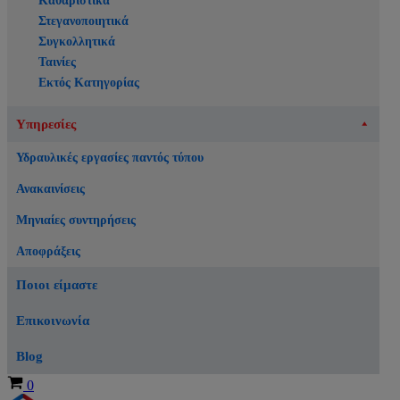
Καθαριστικά
Στεγανοποιητικά
Συγκολλητικά
Ταινίες
Εκτός Κατηγορίας
Υπηρεσίες
Υδραυλικές εργασίες παντός τύπου
Ανακαινίσεις
Μηνιαίες συντηρήσεις
Αποφράξεις
Ποιοι είμαστε
Επικοινωνία
Blog
Καλάθι
0