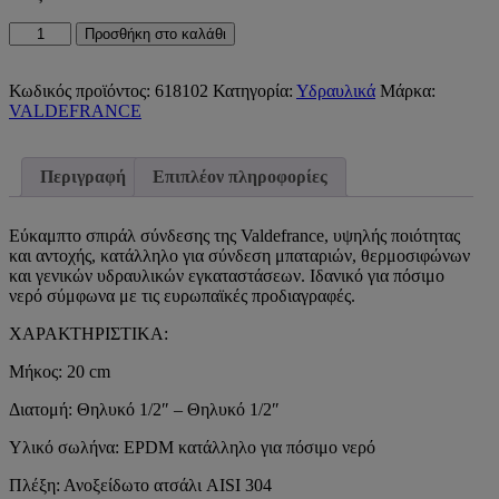
Εύκαμπτο
Προσθήκη στο καλάθι
Σπιράλ
Σύνδεσης
Θ
Κωδικός προϊόντος:
618102
Κατηγορία:
Υδραυλικά
Μάρκα:
1/2"
VALDEFRANCE
-
Θ
1/2"
Περιγραφή
Επιπλέον πληροφορίες
20cm
Valdefrance
ποσότητα
Εύκαμπτο σπιράλ σύνδεσης της Valdefrance, υψηλής ποιότητας
και αντοχής, κατάλληλο για σύνδεση μπαταριών, θερμοσιφώνων
και γενικών υδραυλικών εγκαταστάσεων. Ιδανικό για πόσιμο
νερό σύμφωνα με τις ευρωπαϊκές προδιαγραφές.
ΧΑΡΑΚΤΗΡΙΣΤΙΚΑ:
Μήκος: 20 cm
Διατομή: Θηλυκό 1/2″ – Θηλυκό 1/2″
Υλικό σωλήνα: EPDM κατάλληλο για πόσιμο νερό
Πλέξη: Ανοξείδωτο ατσάλι AISI 304