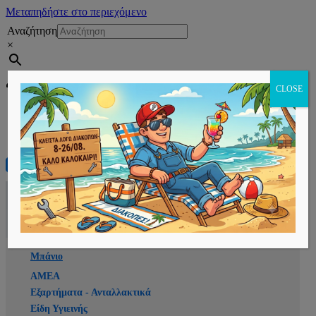
Μεταπηδήστε στο περιεχόμενο
Αναζήτηση
×
Εγγραφή
CLOSE
Αρχική
E-shop
Μπάνιο
ΑΜΕΑ
Εξαρτήματα - Ανταλλακτικά
Είδη Υγιεινής