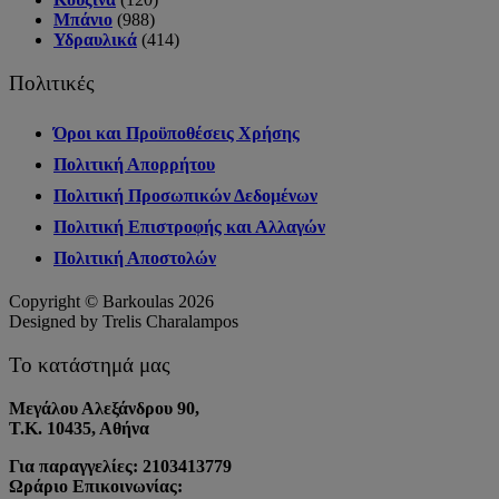
Μπάνιο
(988)
Υδραυλικά
(414)
Πολιτικές
Όροι και Προϋποθέσεις Χρήσης
Πολιτική Απορρήτου
Πολιτική Προσωπικών Δεδομένων
Πολιτική Επιστροφής και Αλλαγών
Πολιτική Αποστολών
Copyright © Barkoulas 2026
Designed by Trelis Charalampos
Το κατάστημά μας
Μεγάλου Αλεξάνδρου 90,
Τ.Κ. 10435, Αθήνα
Για παραγγελίες: 2103413779
Ωράριο Επικοινωνίας: