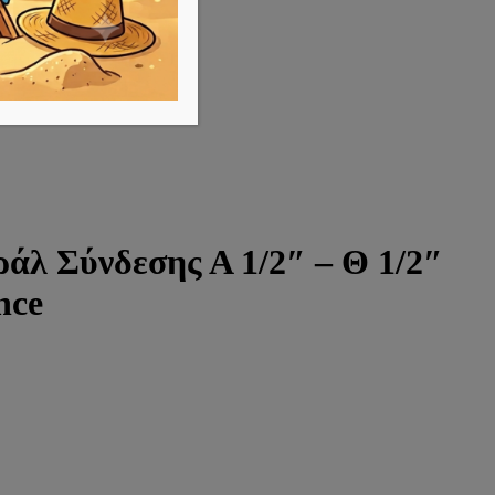
άλ Σύνδεσης Α 1/2″ – Θ 1/2″
nce