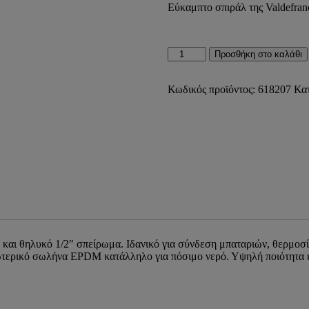
Εύκαμπτο σπιράλ της Valdefran
Εύκαμπτο
Προσθήκη στο καλάθι
Σπιράλ
Σύνδεσης
Α
Κωδικός προϊόντος:
618207
Κα
1/2"
-
Θ
1/2"
70cm
Valdefrance
ποσότητα
″ και θηλυκό 1/2″ σπείρωμα. Ιδανικό για σύνδεση μπαταριών, θερμο
ερικό σωλήνα EPDM κατάλληλο για πόσιμο νερό. Υψηλή ποιότητα και