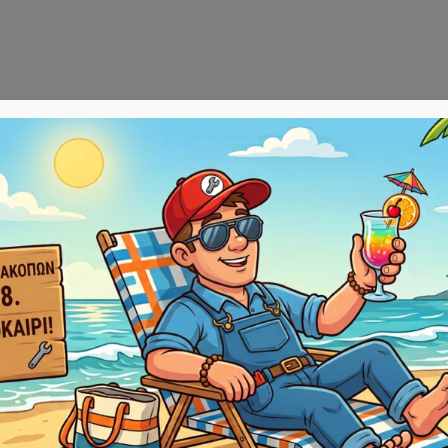
Αρχική
E-sho