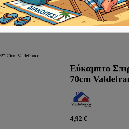
/2″ 70cm Valdefrance
Εύκαμπτο Σπιρ
70cm Valdefra
4,92
€