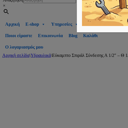
×
Αρχική
E-shop
Υπηρεσίες
Ποιοι είμαστε
Επικοινωνία
Blog
Καλάθι
Ο λογαριασμός μου
Αρχική σελίδα
\
Υδραυλικά
\
Εύκαμπτο Σπιράλ Σύνδεσης Α 1/2″ – Θ 1