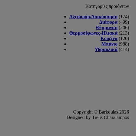
Κατηγορίες προϊόντων
Αξεσουάρ/Διακόσμηση
(174)
Διάφορα
(499)
Θέρμανση
(206)
Θερμοσίφωνες-Ηλιακά
(213)
Κουζίνα
(120)
Μπάνιο
(988)
Υδραυλικά
(414)
Copyright © Barkoulas 2026
Designed by Trelis Charalampos