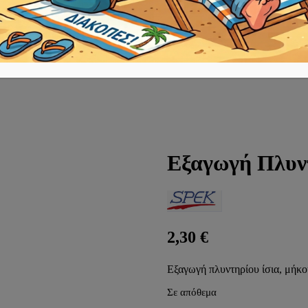
Εξαγωγή Πλυντ
2,30
€
Εξαγωγή πλυντηρίου ίσια, μήκο
Σε απόθεμα