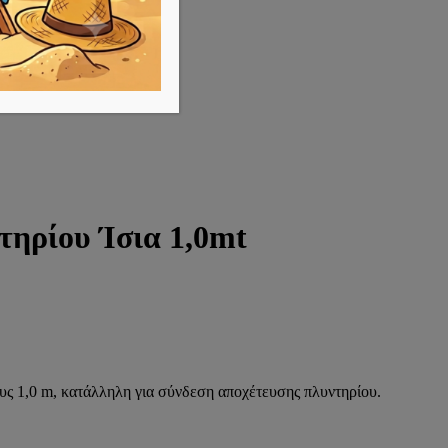
ηρίου Ίσια 1,0mt
υς 1,0 m, κατάλληλη για σύνδεση αποχέτευσης πλυντηρίου.