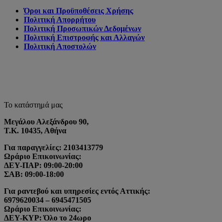
Όροι και Προϋποθέσεις Χρήσης
Πολιτική Απορρήτου
Πολιτική Προσωπικών Δεδομένων
Πολιτική Επιστροφής και Αλλαγών
Πολιτική Αποστολών
Το κατάστημά μας
Μεγάλου Αλεξάνδρου 90,
Τ.Κ. 10435, Αθήνα
Για παραγγελίες: 2103413779
Ωράριο Επικοινωνίας:
ΔΕΥ-ΠΑΡ: 09:00-20:00
ΣΑΒ: 09:00-18:00
Για ραντεβού και υπηρεσίες εντός Αττικής:
6979620034 – 6945471505
Ωράριο Επικοινωνίας:
ΔΕΥ-ΚΥΡ: Όλο το 24ωρο