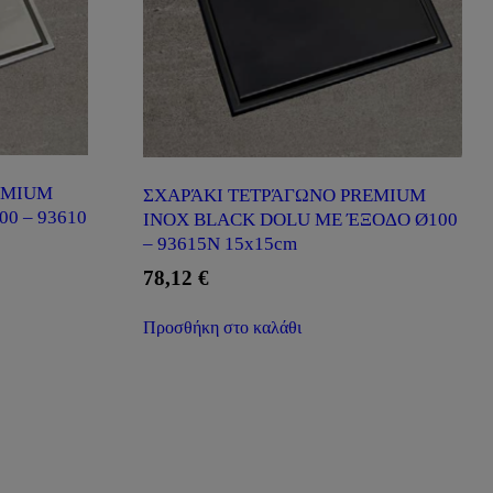
EMIUM
ΣΧΑΡΆΚΙ ΤΕΤΡΆΓΩΝΟ PREMIUM
0 – 93610
INOX BLACK DOLU ΜΕ ΈΞΟΔΟ Ø100
– 93615Ν 15x15cm
78,12
€
Προσθήκη στο καλάθι