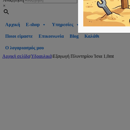
×
Αρχική
E-shop
Υπηρεσίες
Ποιοι είμαστε
Επικοινωνία
Blog
Καλάθι
Ο λογαριασμός μου
Αρχική σελίδα
\
Υδραυλικά
\
Εξαγωγή Πλυντηρίου Ίσια 1,0mt