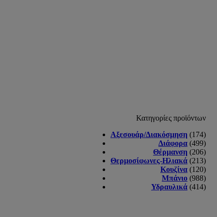
Κατηγορίες προϊόντων
Αξεσουάρ/Διακόσμηση
(174)
Διάφορα
(499)
Θέρμανση
(206)
Θερμοσίφωνες-Ηλιακά
(213)
Κουζίνα
(120)
Μπάνιο
(988)
Υδραυλικά
(414)