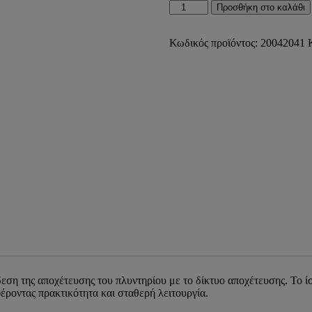
Εξαγωγή
Προσθήκη στο καλάθι
Πλυντηρίου
Ίσια
1,0mt
Κωδικός προϊόντος:
20042041
ποσότητα
εση της αποχέτευσης του πλυντηρίου με το δίκτυο αποχέτευσης. Το ί
ροντας πρακτικότητα και σταθερή λειτουργία.