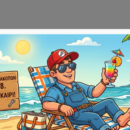
Αρχική
E-sho