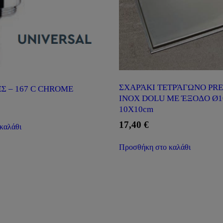
ΣΧΑΡΆΚΙ ΤΕΤΡΆΓΩΝΟ PR
ΕΣ – 167 C CHROME
INOX DOLU ΜΕ ΈΞΟΔΟ Ø10
10X10cm
17,40
€
καλάθι
Προσθήκη στο καλάθι