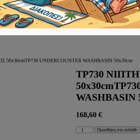
ΟΣ 50x30cmTP730 UNDERCOUNTER WASHBASIN 50x30cm
TP730 ΝΙΠΤ
50x30cmTP7
WASHBASIN 
168,60
€
TP730
Προσθήκη στο καλάθι
ΝΙΠΤΗΡΑΣ