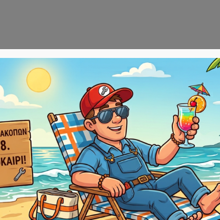
Αρχική
E-sho