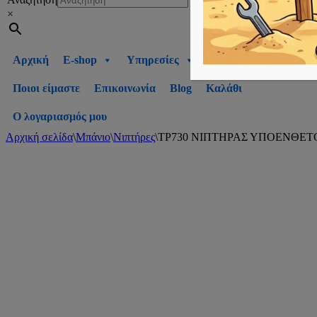
×
Αρχική
E-shop
Υπηρεσίες
Ποιοι είμαστε
Επικοινωνία
Blog
Καλάθι
Ο λογαριασμός μου
Αρχική σελίδα
\
Μπάνιο
\
Νιπτήρες
\
TP730 ΝΙΠΤΗΡΑΣ ΥΠΟΕΝΘΕΤ