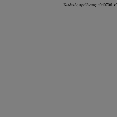
ΥΠΟΕΝΘΕΤΟΣ
50x30cmTP730
Κωδικός προϊόντος:
a0d07061c
UNDERCOUNTER
WASHBASIN
50x30cm
ποσότητα