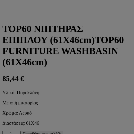
TOP60 ΝΙΠΤΗΡΑΣ
ΕΠΙΠΛΟΥ (61Χ46cm)TOP60
FURNITURE WASHBASIN
(61Χ46cm)
85,44
€
Υλικό: Πορσελάνη
Με οπή μπαταρίας
Χρώμα: Λευκό
Διαστάσεις: 61Χ46
TOP60
Προσθήκη στο καλάθι