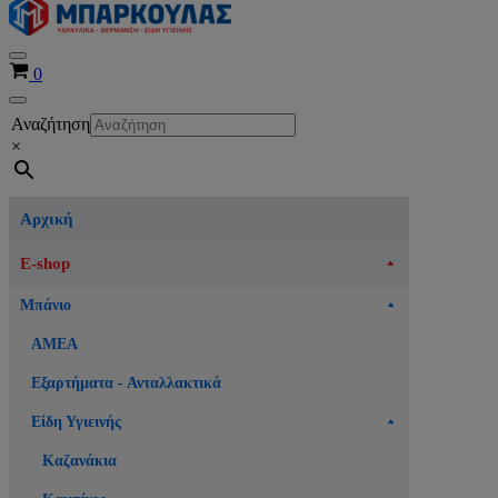
Μενού
Καλάθι
0
πλοήγησης
Μενού
Αναζήτηση
πλοήγησης
×
Αρχική
E-shop
Μπάνιο
ΑΜΕΑ
Εξαρτήματα - Ανταλλακτικά
Είδη Υγιεινής
Καζανάκια