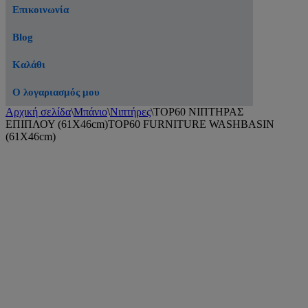
Επικοινωνία
Blog
Καλάθι
Ο λογαριασμός μου
Αρχική σελίδα
\
Μπάνιο
\
Νιπτήρες
\
TOP60 ΝΙΠΤΗΡΑΣ
ΕΠΙΠΛΟΥ (61Χ46cm)TOP60 FURNITURE WASHBASIN
(61Χ46cm)