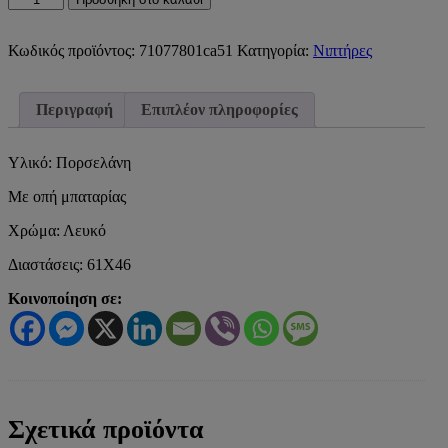
ΝΙΠΤΗΡΑΣ
ΕΠΙΠΛΟΥ
(61Χ46cm)TOP60
Κωδικός προϊόντος:
71077801ca51
Κατηγορία:
Νιπτήρες
FURNITURE
WASHBASIN
(61Χ46cm)
Περιγραφή
Επιπλέον πληροφορίες
ποσότητα
Υλικό: Πορσελάνη
Με οπή μπαταρίας
Χρώμα: Λευκό
Διαστάσεις: 61Χ46
Κοινοποίηση σε:
Σχετικά προϊόντα