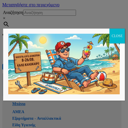
Μεταπηδήστε στο περιεχόμενο
Αναζήτηση
×
Εγγραφή
CLOSE
Αρχική
E-shop
Μπάνιο
ΑΜΕΑ
Εξαρτήματα - Ανταλλακτικά
Είδη Υγιεινής