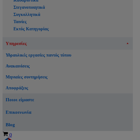
Καθαριστικά
Στεγανοποιητικά
Συγκολλητικά
Ταινίες
Εκτός Κατηγορίας
Υπηρεσίες
Υδραυλικές εργασίες παντός τύπου
Ανακαινίσεις
Μηνιαίες συντηρήσεις
Αποφράξεις
Ποιοι είμαστε
Επικοινωνία
Blog
Καλάθι
0