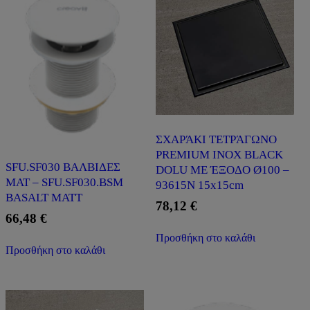
ΣΧΑΡΆΚΙ ΤΕΤΡΆΓΩΝΟ
PREMIUM INOX BLACK
SFU.SF030 ΒΑΛΒΙΔΕΣ
DOLU ΜΕ ΈΞΟΔΟ Ø100 –
ΜΑΤ – SFU.SF030.BSM
93615Ν 15x15cm
BASALT MATT
78,12
€
66,48
€
Προσθήκη στο καλάθι
Προσθήκη στο καλάθι