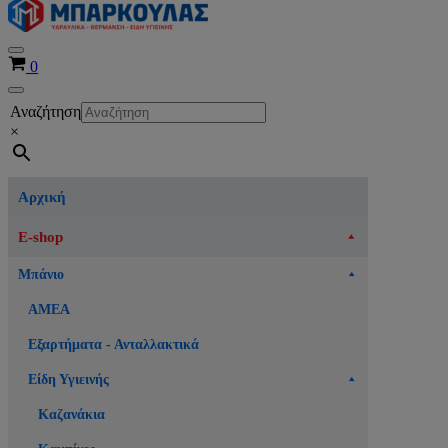
Μενού
Καλάθι
0
πλοήγησης
Μενού
Αναζήτηση
πλοήγησης
×
Αρχική
E-shop
Μπάνιο
ΑΜΕΑ
Εξαρτήματα - Ανταλλακτικά
Είδη Υγιεινής
Καζανάκια