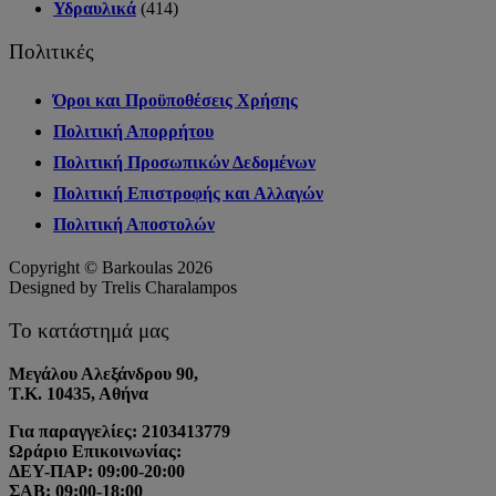
Υδραυλικά
(414)
Πολιτικές
Όροι και Προϋποθέσεις Χρήσης
Πολιτική Απορρήτου
Πολιτική Προσωπικών Δεδομένων
Πολιτική Επιστροφής και Αλλαγών
Πολιτική Αποστολών
Copyright © Barkoulas 2026
Designed by Trelis Charalampos
Το κατάστημά μας
Μεγάλου Αλεξάνδρου 90,
Τ.Κ. 10435, Αθήνα
Για παραγγελίες: 2103413779
Ωράριο Επικοινωνίας:
ΔΕΥ-ΠΑΡ: 09:00-20:00
ΣΑΒ: 09:00-18:00