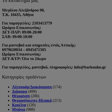
Το κατάστημά μας
Μεγάλου Αλεξάνδρου 90,
Τ.Κ. 10435, Αθήνα
Για παραγγελίες: 2103413779
Ωράριο Επικοινωνίας:
ΔΕΥ-ΠΑΡ: 09:00-20:00
ΣΑΒ: 09:00-18:00
Για ραντεβού και υπηρεσίες εντός Αττικής:
6979620034 – 6945471505
Ωράριο Επικοινωνίας:
ΔΕΥ-ΚΥΡ: Όλο το 24ωρο
Για παραγγελίες, ραντεβού, πληροφορίες: info@barkoulas.gr
Κατηγορίες προϊόντων
Αξεσουάρ/Διακόσμηση
(174)
Διάφορα
(499)
Θέρμανση
(206)
Θερμοσίφωνες-Ηλιακά
(213)
Κουζίνα
(120)
Μπάνιο
(988)