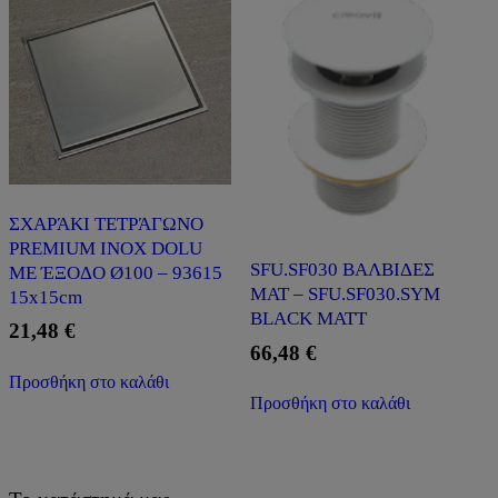
ΣΧΑΡΆΚΙ ΤΕΤΡΆΓΩΝΟ
PREMIUM INOX DOLU
SFU.SF030 ΒΑΛΒΙΔΕΣ
ΜΕ ΈΞΟΔΟ Ø100 – 93615
ΜΑΤ – SFU.SF030.SYM
15x15cm
BLACK MATT
21,48
€
66,48
€
Προσθήκη στο καλάθι
Προσθήκη στο καλάθι