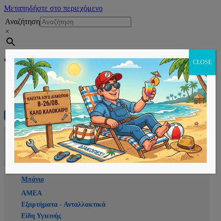
Μεταπηδήστε στο περιεχόμενο
Αναζήτηση
×
Εγγραφή
CLOSE
Αρχική
E-shop
Μπάνιο
ΑΜΕΑ
Εξαρτήματα - Ανταλλακτικά
Είδη Υγιεινής