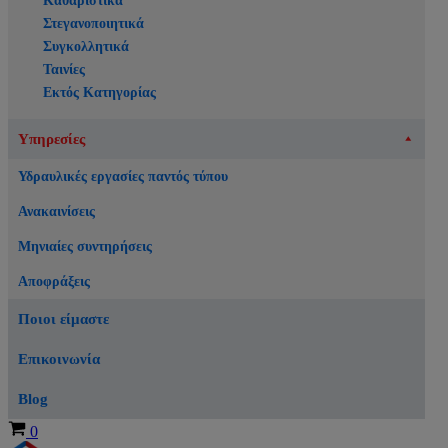
Καθαριστικά
Στεγανοποιητικά
Συγκολλητικά
Ταινίες
Εκτός Κατηγορίας
Υπηρεσίες
Υδραυλικές εργασίες παντός τύπου
Ανακαινίσεις
Μηνιαίες συντηρήσεις
Αποφράξεις
Ποιοι είμαστε
Επικοινωνία
Blog
Καλάθι
0