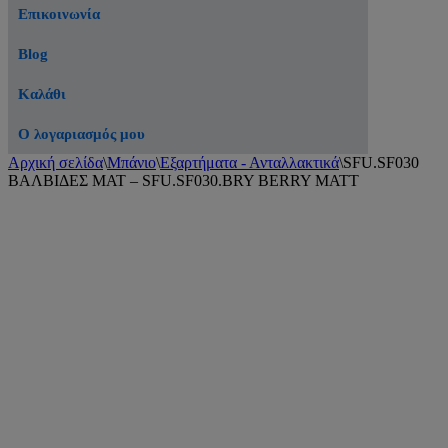
Επικοινωνία
Blog
Καλάθι
Ο λογαριασμός μου
Αρχική σελίδα
\
Μπάνιο
\
Εξαρτήματα - Ανταλλακτικά
\
SFU.SF030
ΒΑΛΒΙΔΕΣ ΜΑΤ – SFU.SF030.BRY BERRY MATT