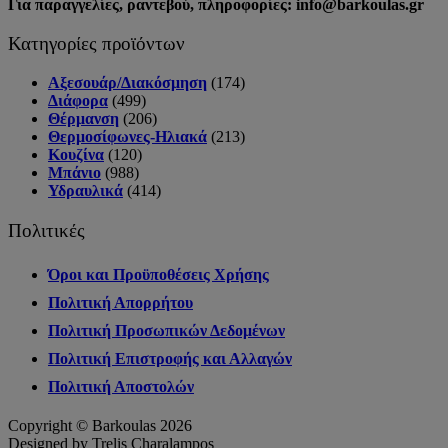
Για παραγγελίες, ραντεβού, πληροφορίες: info@barkoulas.gr
Κατηγορίες προϊόντων
Αξεσουάρ/Διακόσμηση
(174)
Διάφορα
(499)
Θέρμανση
(206)
Θερμοσίφωνες-Ηλιακά
(213)
Κουζίνα
(120)
Μπάνιο
(988)
Υδραυλικά
(414)
Πολιτικές
Όροι και Προϋποθέσεις Χρήσης
Πολιτική Απορρήτου
Πολιτική Προσωπικών Δεδομένων
Πολιτική Επιστροφής και Αλλαγών
Πολιτική Αποστολών
Copyright © Barkoulas 2026
Designed by Trelis Charalampos