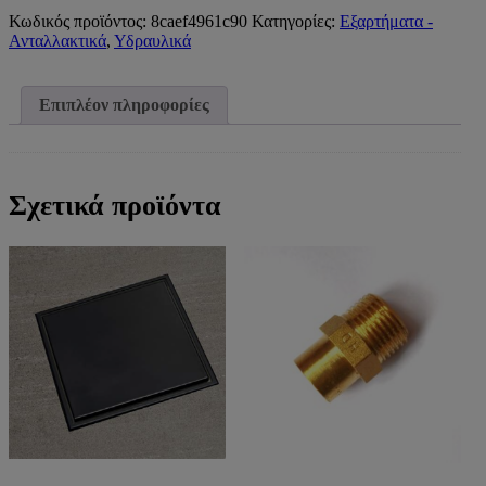
-
167
Κωδικός προϊόντος:
8caef4961c90
Κατηγορίες:
Εξαρτήματα -
HU
Ανταλλακτικά
,
Υδραυλικά
BRUSHED
NIKEL
ποσότητα
Επιπλέον πληροφορίες
Σχετικά προϊόντα