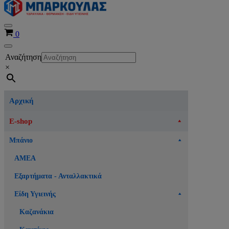
Μενού
Καλάθι
0
πλοήγησης
Μενού
Αναζήτηση
πλοήγησης
×
Αρχική
E-shop
Μπάνιο
ΑΜΕΑ
Εξαρτήματα - Ανταλλακτικά
Είδη Υγιεινής
Καζανάκια