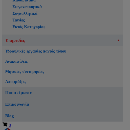
Καθαριστικά
Στεγανοποιητικά
Συγκολλητικά
Ταινίες
Εκτός Κατηγορίας
Υπηρεσίες
Υδραυλικές εργασίες παντός τύπου
Ανακαινίσεις
Μηνιαίες συντηρήσεις
Αποφράξεις
Ποιοι είμαστε
Επικοινωνία
Blog
Καλάθι
0