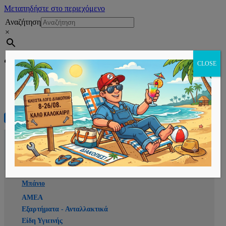
Μεταπηδήστε στο περιεχόμενο
Αναζήτηση
×
Εγγραφή
CLOSE
Αρχική
E-shop
Μπάνιο
ΑΜΕΑ
Εξαρτήματα - Ανταλλακτικά
Είδη Υγιεινής