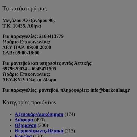
Το κατάστημά μας
Μεγάλου Αλεξάνδρου 90,
Τ.Κ. 10435, Αθήνα
Για παραγγελίες: 2103413779
Ωράριο Επικοινωνίας:
ΔΕΥ-ΠΑΡ: 09:00-20:00
ΣΑΒ: 09:00-18:00
Για ραντεβού και υπηρεσίες εντός Αττικής:
6979620034 – 6945471505
Ωράριο Επικοινωνίας:
ΔΕΥ-ΚΥΡ: Όλο το 24ωρο
Για παραγγελίες, ραντεβού, πληροφορίες: info@barkoulas.gr
Κατηγορίες προϊόντων
Αξεσουάρ/Διακόσμηση
(174)
Διάφορα
(499)
Θέρμανση
(206)
Θερμοσίφωνες-Ηλιακά
(213)
Κουζίνα
(120)