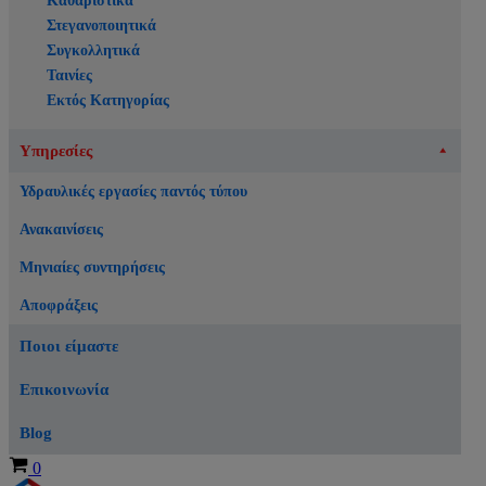
Καθαριστικά
Στεγανοποιητικά
Συγκολλητικά
Ταινίες
Εκτός Κατηγορίας
Υπηρεσίες
Υδραυλικές εργασίες παντός τύπου
Ανακαινίσεις
Μηνιαίες συντηρήσεις
Αποφράξεις
Ποιοι είμαστε
Επικοινωνία
Blog
Καλάθι
0