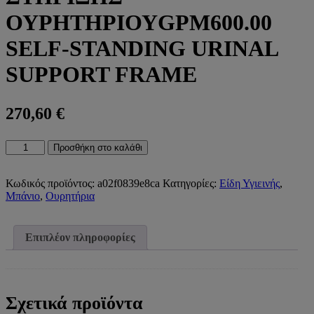
ΟΥΡΗΤΗΡΙΟΥGPM600.00
SELF-STANDING URINAL
SUPPORT FRAME
270,60
€
GPM600.00
Προσθήκη στο καλάθι
ΑΥΤΟΦΕΡΟΜΕΝΗ
ΒΑΣΗ
ΣΤΗΡΙΞΗΣ
Κωδικός προϊόντος:
a02f0839e8ca
Κατηγορίες:
Είδη Υγιεινής
,
ΟΥΡΗΤΗΡΙΟΥGPM600.00
Μπάνιο
,
Ουρητήρια
SELF-
STANDING
URINAL
Επιπλέον πληροφορίες
SUPPORT
FRAME
ποσότητα
Σχετικά προϊόντα