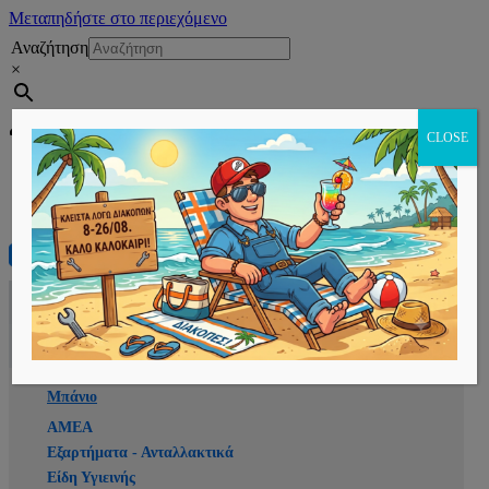
Μεταπηδήστε στο περιεχόμενο
Αναζήτηση
×
Εγγραφή
CLOSE
Αρχική
E-shop
Μπάνιο
ΑΜΕΑ
Εξαρτήματα - Ανταλλακτικά
Είδη Υγιεινής