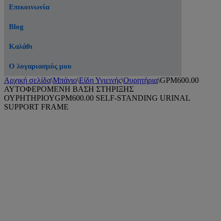
Επικοινωνία
Blog
Καλάθι
Ο λογαριασμός μου
Αρχική σελίδα
\
Μπάνιο
\
Είδη Υγιεινής
\
Ουρητήρια
\
GPM600.00
ΑΥΤΟΦΕΡΟΜΕΝΗ ΒΑΣΗ ΣΤΗΡΙΞΗΣ
ΟΥΡΗΤΗΡΙΟΥGPM600.00 SELF-STANDING URINAL
SUPPORT FRAME