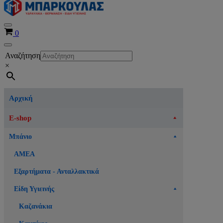
Μενού
Καλάθι
0
πλοήγησης
Μενού
Αναζήτηση
πλοήγησης
×
Αρχική
E-shop
Μπάνιο
ΑΜΕΑ
Εξαρτήματα - Ανταλλακτικά
Είδη Υγιεινής
Καζανάκια