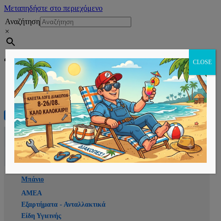
Μεταπηδήστε στο περιεχόμενο
Αναζήτηση
×
Εγγραφή
CLOSE
Αρχική
E-shop
Μπάνιο
ΑΜΕΑ
Εξαρτήματα - Ανταλλακτικά
Είδη Υγιεινής