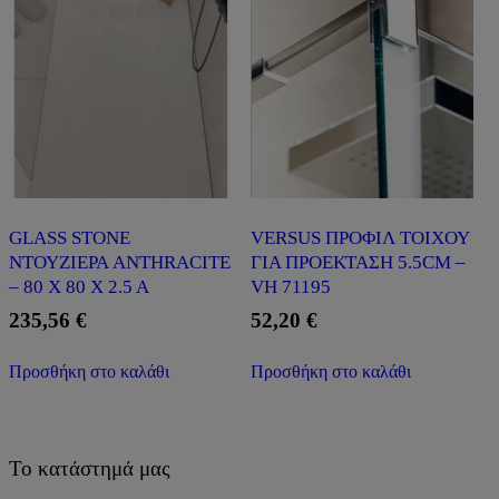
GLASS STONE
VERSUS ΠΡΟΦΙΛ ΤΟΙΧΟΥ
ΝΤΟΥΖΙΕΡΑ ANTHRACITE
ΓΙΑ ΠΡΟΕΚΤΑΣΗ 5.5CM –
– 80 X 80 X 2.5 A
VH 71195
235,56
€
52,20
€
Προσθήκη στο καλάθι
Προσθήκη στο καλάθι
Το κατάστημά μας