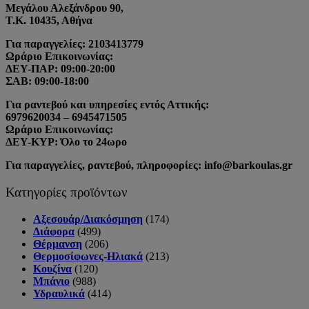
Μεγάλου Αλεξάνδρου 90,
Τ.Κ. 10435, Αθήνα
Για παραγγελίες: 2103413779
Ωράριο Επικοινωνίας:
ΔΕΥ-ΠΑΡ: 09:00-20:00
ΣΑΒ: 09:00-18:00
Για ραντεβού και υπηρεσίες εντός Αττικής:
6979620034 – 6945471505
Ωράριο Επικοινωνίας:
ΔΕΥ-ΚΥΡ: Όλο το 24ωρο
Για παραγγελίες, ραντεβού, πληροφορίες: info@barkoulas.gr
Κατηγορίες προϊόντων
Αξεσουάρ/Διακόσμηση
(174)
Διάφορα
(499)
Θέρμανση
(206)
Θερμοσίφωνες-Ηλιακά
(213)
Κουζίνα
(120)
Μπάνιο
(988)
Υδραυλικά
(414)