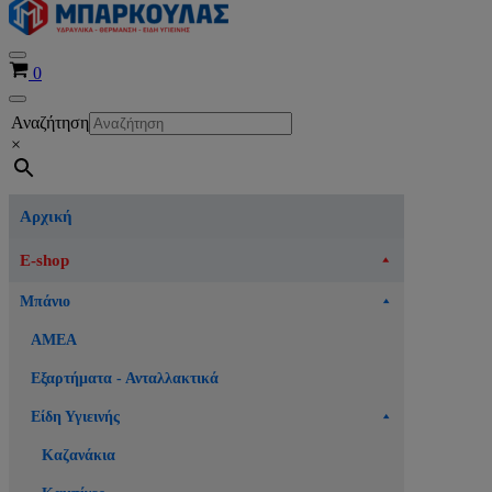
Μενού
Καλάθι
0
πλοήγησης
Μενού
Αναζήτηση
πλοήγησης
×
Αρχική
E-shop
Μπάνιο
ΑΜΕΑ
Εξαρτήματα - Ανταλλακτικά
Είδη Υγιεινής
Καζανάκια