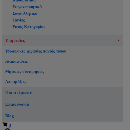
Καθαριστικά
Στεγανοποιητικά
Συγκολλητικά
Ταινίες
Εκτός Κατηγορίας
Υπηρεσίες
Υδραυλικές εργασίες παντός τύπου
Ανακαινίσεις
Μηνιαίες συντηρήσεις
Αποφράξεις
Ποιοι είμαστε
Επικοινωνία
Blog
Καλάθι
0