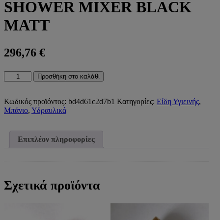
SHOWER MIXER BLACK
MATT
296,76
€
9940N
Προσθήκη στο καλάθι
SLEEK
ΜΕΙΚΤΗΣ
ΕΝΤΟΙΧΙΣΜΟΥ
Κωδικός προϊόντος:
bd4d61c2d7b1
Κατηγορίες:
Είδη Υγιεινής
,
1
Μπάνιο
,
Υδραυλικά
ΕΞΟΔΟΥ
BLACK
MATT9940N
Επιπλέον πληροφορίες
SLEEK
1-
WAY
CONCEALED
SHOWER
Σχετικά προϊόντα
MIXER
BLACK
MATT
ποσότητα