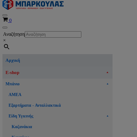
Μενού
Καλάθι
0
πλοήγησης
Μενού
Αναζήτηση
πλοήγησης
×
Αρχική
E-shop
Μπάνιο
ΑΜΕΑ
Εξαρτήματα - Ανταλλακτικά
Είδη Υγιεινής
Καζανάκια