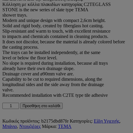
Κόλληση με κόλλα πλακιδίων κατηγορίας C2TEGLASS
STONE is the new series of slate type TEMA
shower trays.
Modern and unique design with compact 2,6cm height.
Solid and rigid body, created by fiberglass hot casting.
Slip-resistant and warm to touch, with excellent resistance
to impacts and chemicals contained in cleaning products.
It does not discolor, because the material is already colored before
the casting process.
The trays can be installed independently, at the same
level or below the floor level.
No slope is required during installation, because all trays
already have their own drainage slope.
Drainage cover and ø90mm valve are.
Capability to be cut to required dimensions, along the
longitudinal sides and the side away from the drainage
valve.
Recommended installation with C2TE type tile adhesive
GLASS
Προσθήκη στο καλάθι
STONE
ΝΤΟΥΖΙΕΡΑ
WHITE
Κωδικός προϊόντος:
b2175dbd87fe
Κατηγορίες:
Είδη Υγιεινής
,
-
Μπάνιο
,
Ντουζιέρες
Μάρκα:
TEMA
80