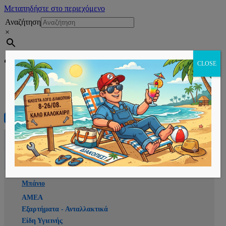
Μεταπηδήστε στο περιεχόμενο
Αναζήτηση
×
Εγγραφή
CLOSE
Αρχική
E-shop
Μπάνιο
ΑΜΕΑ
Εξαρτήματα - Ανταλλακτικά
Είδη Υγιεινής