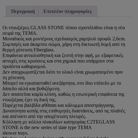
X
80
Περιγραφή
Επιπλέον πληροφορίες
X
2.5
W
Οι ντουζιέρες GLASS STONE τύπου σχιστόλιθου είναι η νέα
ποσότητα
σειρά της ΤΕΜΑ.
Μοναδικός και μοντέρνος σχεδιασμός χαμηλού προφίλ 2,6cm.
Συμπαγές και άκαμπτο σώμα, χάρη στη δικτυωτή δομή από τη
θερμή χύτευση Fiberglass.
Επιφάνεια αντιολισθητική και ζεστή στην αφή, με εξαιρετικές
αντοχές στις κρούσεις και στα χημικά που υπάρχουν στα
προϊόντα καθαρισμού.
Δεν αποχρωματίζεται διότι το υλικό είναι χρωματισμένο πριν
τη χύτευση.
Μπορεί να εγκατασταθεί ανεξάρτητα, στο ίδιο επίπεδο με το
δάπεδο αλλά και βυθιζόμενη.
Δεν απαιτείται καμία κλίση, καθώς η εσωτερική επιφάνεια της
ντουζιέρας έχει τη δική της.
Παρέχεται βαλβίδα ø90mm και κάλυμμα αποστράγγισης.
Δυνατότητα κοπής στις επιθυμητές διαστάσεις, από τις πλαϊνές
και απέναντι από την αποχέτευση πλευρές.
Κόλληση με κόλλα πλακιδίων κατηγορίας C2TEGLASS
STONE is the new series of slate type TEMA
shower trays.