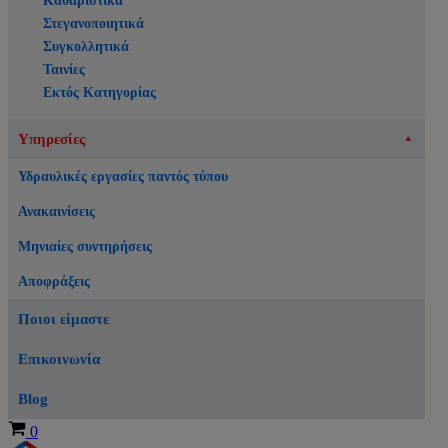
Καθαριστικά
Στεγανοποιητικά
Συγκολλητικά
Ταινίες
Εκτός Κατηγορίας
Υπηρεσίες
Υδραυλικές εργασίες παντός τύπου
Ανακαινίσεις
Μηνιαίες συντηρήσεις
Αποφράξεις
Ποιοι είμαστε
Επικοινωνία
Blog
Καλάθι
0