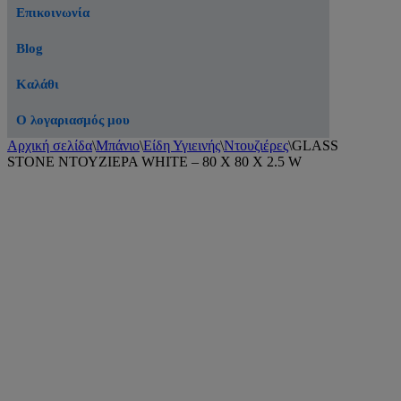
Επικοινωνία
Blog
Καλάθι
Ο λογαριασμός μου
Αρχική σελίδα
\
Μπάνιο
\
Είδη Υγιεινής
\
Ντουζιέρες
\
GLASS
STONE ΝΤΟΥΖΙΕΡΑ WHITE – 80 X 80 X 2.5 W