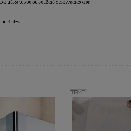
 πίσω μέσω τοίχου σε συμβατό σιφώνι/κατασκευή
ημα rimless