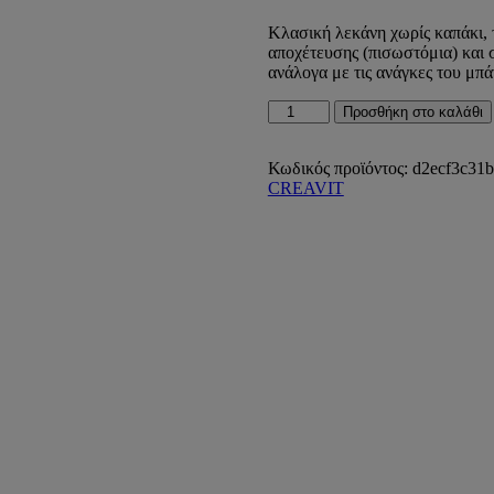
Κλασική λεκάνη χωρίς καπάκι,
αποχέτευσης (πισωστόμια) και 
ανάλογα με τις ανάγκες του μπά
Λεκάνη
Προσθήκη στο καλάθι
Υψηλής
Πιέσεως
Πισωστόμια
Κωδικός προϊόντος:
d2ecf3c31b
OPEN-
CREAVIT
RIM
TP330
ποσότητα