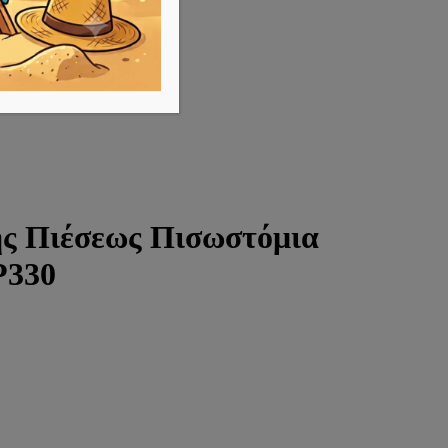
ς Πιέσεως Πισωστόμια
330