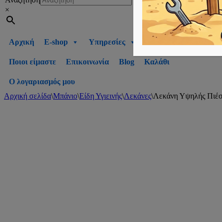
×
Αρχική
E-shop
Υπηρεσίες
Ποιοι είμαστε
Επικοινωνία
Blog
Καλάθι
Ο λογαριασμός μου
Αρχική σελίδα
\
Μπάνιο
\
Είδη Υγιεινής
\
Λεκάνες
\
Λεκάνη Υψηλής Πιέ