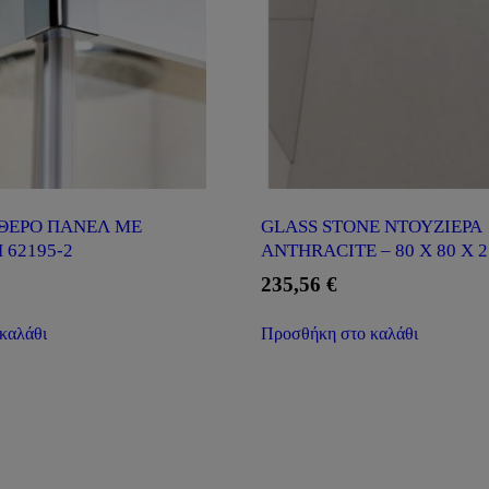
ΘΕΡΟ ΠΑΝΕΛ ΜΕ
GLASS STONE ΝΤΟΥΖΙΕΡΑ
 62195-2
ANTHRACITE – 80 X 80 X 2
235,56
€
καλάθι
Προσθήκη στο καλάθι