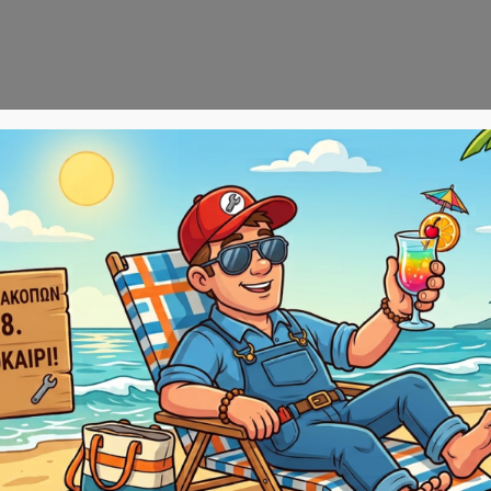
Αρχική
E-sho