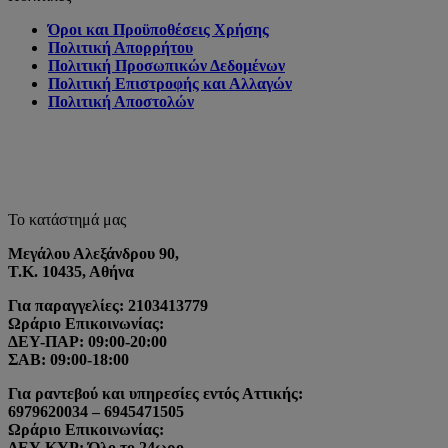
Όροι και Προϋποθέσεις Χρήσης
Πολιτική Απορρήτου
Πολιτική Προσωπικών Δεδομένων
Πολιτική Επιστροφής και Αλλαγών
Πολιτική Αποστολών
Το κατάστημά μας
Μεγάλου Αλεξάνδρου 90,
Τ.Κ. 10435, Αθήνα
Για παραγγελίες: 2103413779
Ωράριο Επικοινωνίας:
ΔΕΥ-ΠΑΡ: 09:00-20:00
ΣΑΒ: 09:00-18:00
Για ραντεβού και υπηρεσίες εντός Αττικής:
6979620034 – 6945471505
Ωράριο Επικοινωνίας:
ΔΕΥ-ΚΥΡ: Όλο το 24ωρο