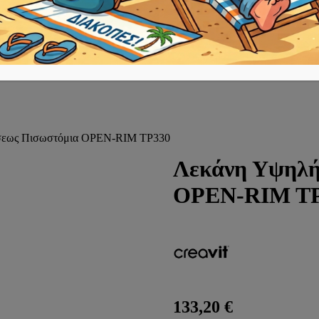
σεως Πισωστόμια OPEN-RIM TP330
Λεκάνη Υψηλή
OPEN-RIM TP
133,20
€