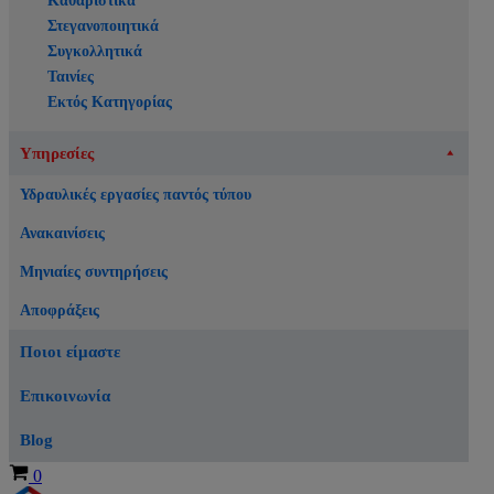
Καθαριστικά
Στεγανοποιητικά
Συγκολλητικά
Ταινίες
Εκτός Κατηγορίας
Υπηρεσίες
Υδραυλικές εργασίες παντός τύπου
Ανακαινίσεις
Μηνιαίες συντηρήσεις
Αποφράξεις
Ποιοι είμαστε
Επικοινωνία
Blog
Καλάθι
0