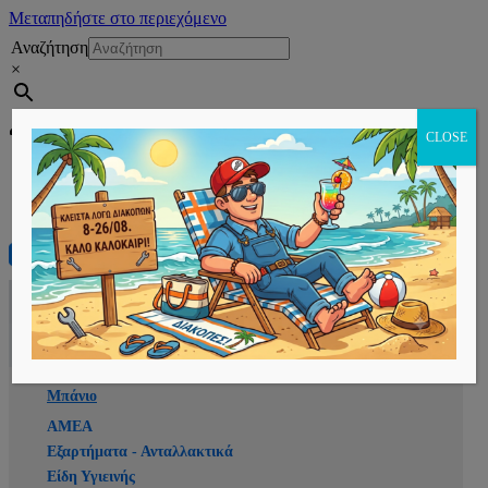
Μεταπηδήστε στο περιεχόμενο
Αναζήτηση
×
Εγγραφή
CLOSE
Αρχική
E-shop
Μπάνιο
ΑΜΕΑ
Εξαρτήματα - Ανταλλακτικά
Είδη Υγιεινής