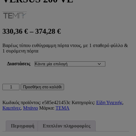
Price
330,36
€
–
374,28
€
range:
Βαρέως τύπου ευθύγραμμη πόρτα ντους, με 1 σταθερό φύλλο &
330,36 €
1 συρόμενη πόρτα
through
374,28 €
Διαστάσεις
ΣΥΡΟΜΕΝΗ
Προσθήκη στο καλάθι
ΠΟΡΤΑ
ΕΙΣΟΔΟΥ
ΔΙΦΥΛΛΗ
Κωδικός προϊόντος:
e585e421453c
Κατηγορίες:
Είδη Υγιεινής
,
VERSUS
Καμπίνες
,
Μπάνιο
Μάρκα:
TEMA
200
VE
ποσότητα
Περιγραφή
Επιπλέον πληροφορίες