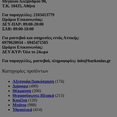
Μεγάλου Αλεξάνδρου 90,
Τ.Κ. 10435, Αθήνα
Για παραγγελίες: 2103413779
Ωράριο Επικοινωνίας:
ΔΕΥ-ΠΑΡ: 09:00-20:00
ΣΑΒ: 09:00-18:00
Για ραντεβού και υπηρεσίες εντός Αττικής:
6979620034 – 6945471505
Ωράριο Επικοινωνίας:
ΔΕΥ-ΚΥΡ: Όλο το 24ωρο
Για παραγγελίες, ραντεβού, πληροφορίες: info@barkoulas.gr
Κατηγορίες προϊόντων
Αξεσουάρ/Διακόσμηση
(174)
Διάφορα
(499)
Θέρμανση
(206)
Θερμοσίφωνες-Ηλιακά
(213)
Κουζίνα
(120)
Μπάνιο
(988)
Υδραυλικά
(414)