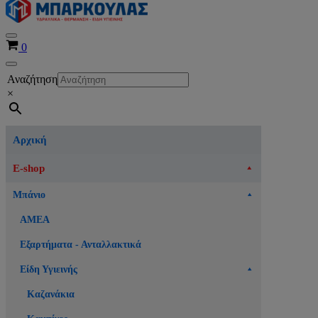
Μενού
Καλάθι
0
πλοήγησης
Μενού
Αναζήτηση
πλοήγησης
×
Αρχική
E-shop
Μπάνιο
ΑΜΕΑ
Εξαρτήματα - Ανταλλακτικά
Είδη Υγιεινής
Καζανάκια