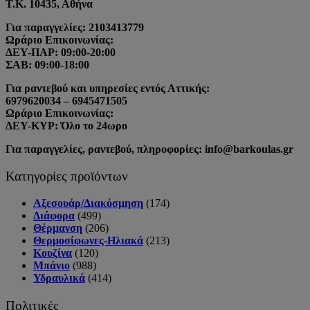
Τ.Κ. 10435, Αθήνα
Για παραγγελίες: 2103413779
Ωράριο Επικοινωνίας:
ΔΕΥ-ΠΑΡ: 09:00-20:00
ΣΑΒ: 09:00-18:00
Για ραντεβού και υπηρεσίες εντός Αττικής:
6979620034 – 6945471505
Ωράριο Επικοινωνίας:
ΔΕΥ-ΚΥΡ: Όλο το 24ωρο
Για παραγγελίες, ραντεβού, πληροφορίες: info@barkoulas.gr
Κατηγορίες προϊόντων
Αξεσουάρ/Διακόσμηση
(174)
Διάφορα
(499)
Θέρμανση
(206)
Θερμοσίφωνες-Ηλιακά
(213)
Κουζίνα
(120)
Μπάνιο
(988)
Υδραυλικά
(414)
Πολιτικές