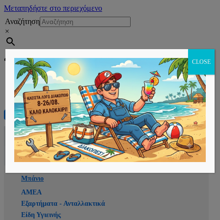
Μεταπηδήστε στο περιεχόμενο
Αναζήτηση
×
Εγγραφή
CLOSE
Αρχική
E-shop
Μπάνιο
ΑΜΕΑ
Εξαρτήματα - Ανταλλακτικά
Είδη Υγιεινής