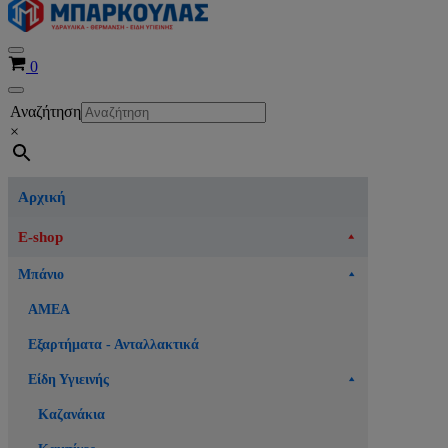
Μενού
Καλάθι
0
πλοήγησης
Μενού
Αναζήτηση
πλοήγησης
×
Αρχική
E-shop
Μπάνιο
ΑΜΕΑ
Εξαρτήματα - Ανταλλακτικά
Είδη Υγιεινής
Καζανάκια