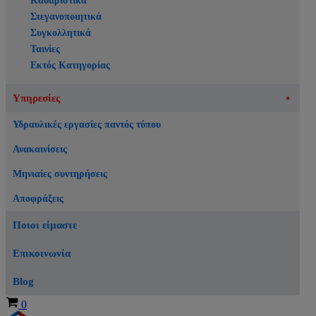
Καθαριστικά
Στεγανοποιητικά
Συγκολλητικά
Ταινίες
Εκτός Κατηγορίας
Υπηρεσίες
Υδραυλικές εργασίες παντός τύπου
Ανακαινίσεις
Μηνιαίες συντηρήσεις
Αποφράξεις
Ποιοι είμαστε
Επικοινωνία
Blog
Καλάθι
0