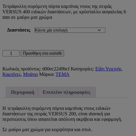
range:
Τετράφυλλη συρόμενη πόρτα καμπίνας ντους της σειράς
648,84 €
VERSUS 400 ειδικών διαστάσεων, με κρύσταλλο ασφαλείας 6
through
mm σε μαύρο ματ χρώμα
707,52 €
Διαστάσεις
ΣΥΡΟΜΕΝΗ
Προσθήκη στο καλάθι
ΠΟΡΤΑ
ΚΑΜΠΙΝΑΣ
ΤΕΤΡΑΦΥΛΛΗ
Κωδικός προϊόντος:
d00ec2249bcf
Κατηγορίες:
Είδη Υγιεινής
,
VERSUS
Καμπίνες
,
Μπάνιο
Μάρκα:
TEMA
400
ΕΙΔΙΚΩΝ
ΔΙΑΣΤΑΣΕΩΝ
Περιγραφή
Επιπλέον πληροφορίες
ΜΑΥΡΗ
ΜΑΤ
ποσότητα
Η τετράφυλλη συρόμενη πόρτα καμπίνας ντους ειδικών
διαστάσεων της σειράς VERSUS 200, είναι ιδανική για
περιπτώσεις όπου απαιτείται απόλυτη ακρίβεια και εφαρμογή.
Σε μαύρο ματ χρώμα για κομψότητα και στυλ.