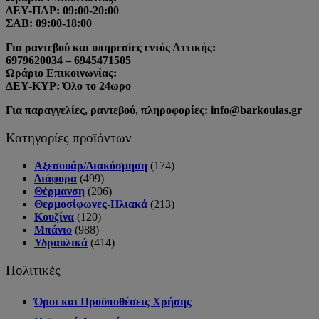
ΔΕΥ-ΠΑΡ: 09:00-20:00
ΣΑΒ: 09:00-18:00
Για ραντεβού και υπηρεσίες εντός Αττικής:
6979620034 – 6945471505
Ωράριο Επικοινωνίας:
ΔΕΥ-ΚΥΡ: Όλο το 24ωρο
Για παραγγελίες, ραντεβού, πληροφορίες: info@barkoulas.gr
Κατηγορίες προϊόντων
Αξεσουάρ/Διακόσμηση
(174)
Διάφορα
(499)
Θέρμανση
(206)
Θερμοσίφωνες-Ηλιακά
(213)
Κουζίνα
(120)
Μπάνιο
(988)
Υδραυλικά
(414)
Πολιτικές
Όροι και Προϋποθέσεις Χρήσης