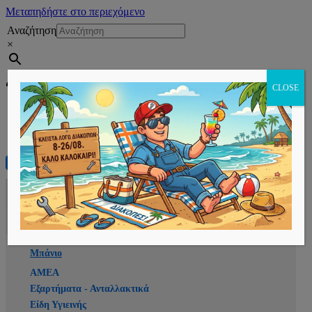
Μεταπηδήστε στο περιεχόμενο
Αναζήτηση
×
Εγγραφή
CLOSE
Αρχική
E-shop
Μπάνιο
ΑΜΕΑ
Εξαρτήματα - Ανταλλακτικά
Είδη Υγιεινής