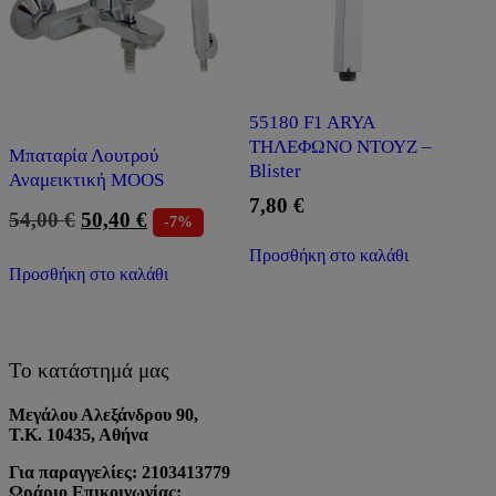
55180 F1 ARYA
ΤΗΛΕΦΩΝΟ ΝΤΟΥΖ –
Μπαταρία Λουτρού
Blister
Αναμεικτική MOOS
7,80
€
Original
Η
54,00
€
50,40
€
-7%
price
τρέχουσα
Προσθήκη στο καλάθι
was:
τιμή
Προσθήκη στο καλάθι
54,00 €.
είναι:
50,40 €.
Το κατάστημά μας
Μεγάλου Αλεξάνδρου 90,
Τ.Κ. 10435, Αθήνα
Για παραγγελίες: 2103413779
Ωράριο Επικοινωνίας: