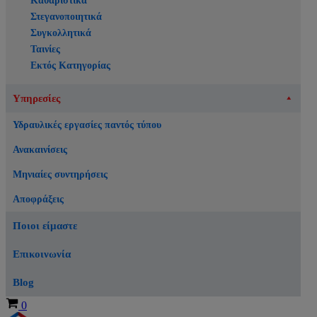
Καθαριστικά
Στεγανοποιητικά
Συγκολλητικά
Ταινίες
Εκτός Κατηγορίας
Υπηρεσίες
Υδραυλικές εργασίες παντός τύπου
Ανακαινίσεις
Μηνιαίες συντηρήσεις
Αποφράξεις
Ποιοι είμαστε
Επικοινωνία
Blog
Καλάθι
0