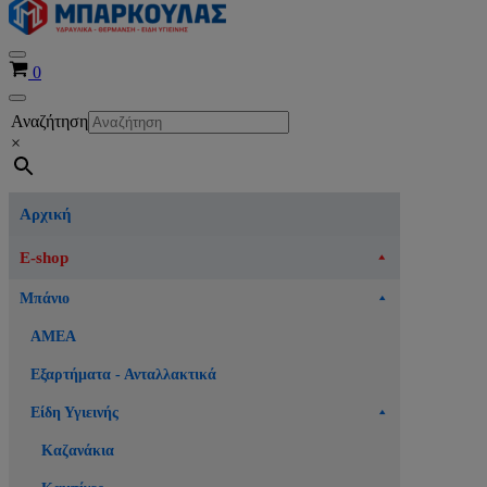
Μενού
Καλάθι
0
πλοήγησης
Μενού
Αναζήτηση
πλοήγησης
×
Αρχική
E-shop
Μπάνιο
ΑΜΕΑ
Εξαρτήματα - Ανταλλακτικά
Είδη Υγιεινής
Καζανάκια