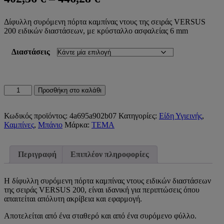
range:
Δίφυλλη συρόμενη πόρτα καμπίνας ντους της σειράς VERSUS
402,36 €
200 ειδικών διαστάσεων, με κρύσταλλο ασφαλείας 6 mm
through
446,28 €
Διαστάσεις
ΣΥΡΟΜΕΝΗ
Προσθήκη στο καλάθι
ΠΟΡΤΑ
ΚΑΜΠΙΝΑΣ
ΔΙΦΥΛΛΗ
Κωδικός προϊόντος:
4a695a902b07
Κατηγορίες:
Είδη Υγιεινής
,
VERSUS
Καμπίνες
,
Μπάνιο
Μάρκα:
TEMA
200
ΕΙΔΙΚΩΝ
ΔΙΑΣΤΑΣΕΩΝ
Περιγραφή
Επιπλέον πληροφορίες
ποσότητα
Η δίφυλλη συρόμενη πόρτα καμπίνας ντους ειδικών διαστάσεων
της σειράς VERSUS 200, είναι ιδανική για περιπτώσεις όπου
απαιτείται απόλυτη ακρίβεια και εφαρμογή.
Αποτελείται από ένα σταθερό και από ένα συρόμενο φύλλο.