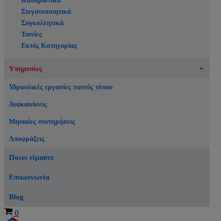
Καθαριστικά
Στεγανοποιητικά
Συγκολλητικά
Ταινίες
Εκτός Κατηγορίας
Υπηρεσίες
Υδραυλικές εργασίες παντός τύπου
Ανακαινίσεις
Μηνιαίες συντηρήσεις
Αποφράξεις
Ποιοι είμαστε
Επικοινωνία
Blog
Καλάθι
0