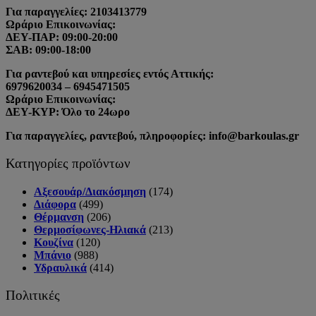
επιλεγούν
Για παραγγελίες: 2103413779
στη
Ωράριο Επικοινωνίας:
σελίδα
ΔΕΥ-ΠΑΡ: 09:00-20:00
του
ΣΑΒ: 09:00-18:00
προϊόντος
Για ραντεβού και υπηρεσίες εντός Αττικής:
6979620034 – 6945471505
Ωράριο Επικοινωνίας:
ΔΕΥ-ΚΥΡ: Όλο το 24ωρο
Για παραγγελίες, ραντεβού, πληροφορίες: info@barkoulas.gr
Κατηγορίες προϊόντων
Αξεσουάρ/Διακόσμηση
(174)
Διάφορα
(499)
Θέρμανση
(206)
Θερμοσίφωνες-Ηλιακά
(213)
Κουζίνα
(120)
Μπάνιο
(988)
Υδραυλικά
(414)
Πολιτικές