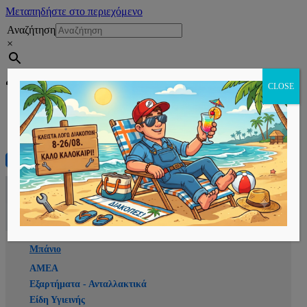
Μεταπηδήστε στο περιεχόμενο
Αναζήτηση
×
Εγγραφή
CLOSE
Αρχική
E-shop
Μπάνιο
ΑΜΕΑ
Εξαρτήματα - Ανταλλακτικά
Είδη Υγιεινής