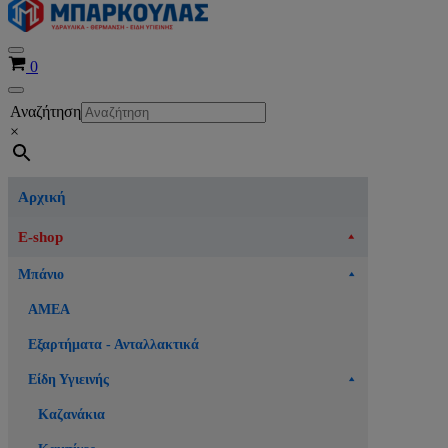
Μενού
Καλάθι
0
πλοήγησης
Μενού
Αναζήτηση
πλοήγησης
×
Αρχική
E-shop
Μπάνιο
ΑΜΕΑ
Εξαρτήματα - Ανταλλακτικά
Είδη Υγιεινής
Καζανάκια