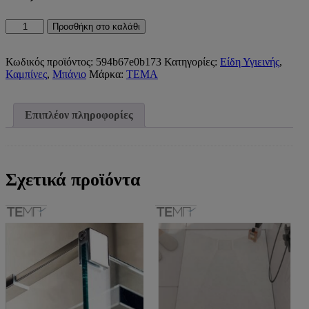
ΕΙΔΙΚΕΣ
Προσθήκη στο καλάθι
ΔΙΑΣΤΑΣΕΙΣ
ΣΥΡΟΜΕΝΗΣ
ΠΟΡΤΑΣ
Κωδικός προϊόντος:
594b67e0b173
Κατηγορίες:
Είδη Υγιεινής
,
ΚΑΜΠΙΝΩΝ
Καμπίνες
,
Μπάνιο
Μάρκα:
TEMA
(
ΤΕΤΡΑΦΥΛΛΕΣ
)
Επιπλέον πληροφορίες
NEW
TEMA
CLEAR
-
143-
Σχετικά προϊόντα
149
ποσότητα