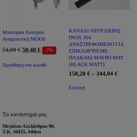
ΚΑΝΑΛΙ ΝΤΟΥΖΙΕΡΑΣ
Μπαταρία Λουτρού
INOX 304
Αναμεικτική MOOS
ΑΝΑΣΤΡΕΦΟΜΕΝΟ ΓΙΑ
Original
Η
54,00
€
50,40
€
ΕΠΙΚΑΛΥΨΗ ΜΕ
-7%
price
τρέχουσα
ΠΛΑΚΑΚΙ ΜΑΥΡΟ ΜΑΤ
was:
τιμή
(BLACK MATT)
Προσθήκη στο καλάθι
54,00 €.
είναι:
Price
158,28
€
–
344,04
€
50,40 €.
range:
Αυτό
158,28 
Επιλογή
το
throug
προϊόν
έχει
344,04 
πολλαπλές
παραλλαγές.
Το κατάστημά μας
Οι
επιλογές
Μεγάλου Αλεξάνδρου 90,
μπορούν
Τ.Κ. 10435, Αθήνα
να