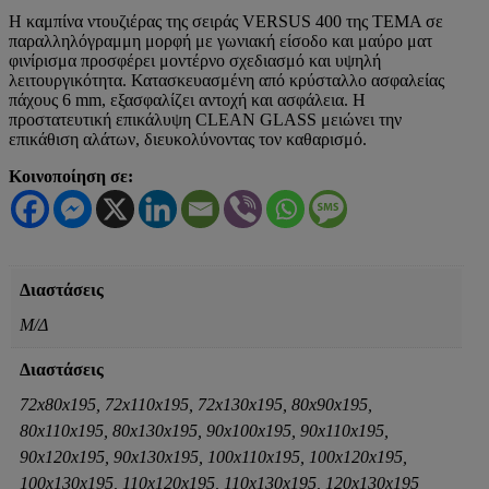
ΜΑΤ
Η καμπίνα ντουζιέρας της σειράς VERSUS 400 της ΤΕΜΑ σε
ποσότητα
παραλληλόγραμμη μορφή με γωνιακή είσοδο και μαύρο ματ
φινίρισμα προσφέρει μοντέρνο σχεδιασμό και υψηλή
λειτουργικότητα. Κατασκευασμένη από κρύσταλλο ασφαλείας
πάχους 6 mm, εξασφαλίζει αντοχή και ασφάλεια. Η
προστατευτική επικάλυψη CLEAN GLASS μειώνει την
επικάθιση αλάτων, διευκολύνοντας τον καθαρισμό.
Κοινοποίηση σε:
Διαστάσεις
Μ/Δ
Διαστάσεις
72x80x195, 72x110x195, 72x130x195, 80x90x195,
80x110x195, 80x130x195, 90x100x195, 90x110x195,
90x120x195, 90x130x195, 100x110x195, 100x120x195,
100x130x195, 110x120x195, 110x130x195, 120x130x195