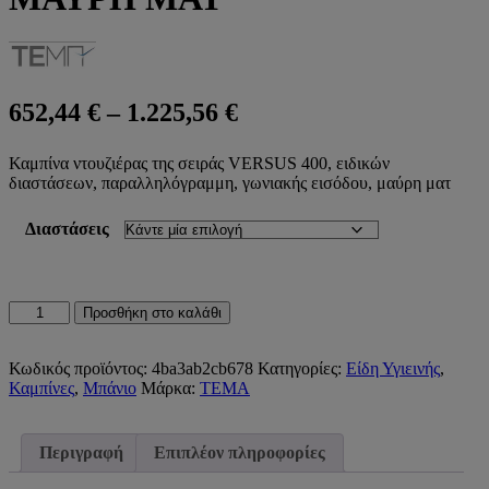
Price
652,44
€
–
1.225,56
€
range:
Καμπίνα ντουζιέρας της σειράς VERSUS 400, ειδικών
652,44 €
διαστάσεων, παραλληλόγραμμη, γωνιακής εισόδου, μαύρη ματ
through
1.225,56 €
Διαστάσεις
ΚΑΜΠΙΝΑ
Προσθήκη στο καλάθι
ΝΤΟΥΖΙΕΡΑΣ
VERSUS
400
Κωδικός προϊόντος:
4ba3ab2cb678
Κατηγορίες:
Είδη Υγιεινής
,
ΠΑΡΑΛΛΗΛΟΓΡΑΜΜΗ
Καμπίνες
,
Μπάνιο
Μάρκα:
TEMA
ΓΩΝΙΑΚΗΣ
ΕΙΣΟΔΟΥ
ΕΙΔΙΚΩΝ
Περιγραφή
Επιπλέον πληροφορίες
ΔΙΑΣΤΑΣΕΩΝ
ΜΑΥΡΗ