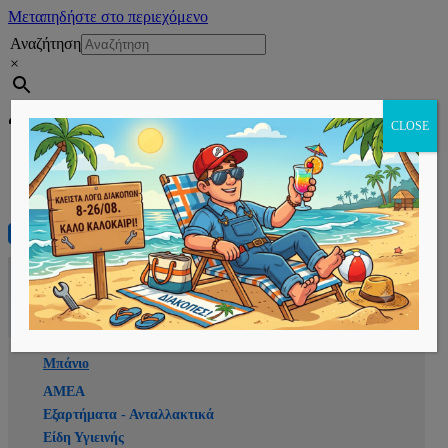
Μεταπηδήστε στο περιεχόμενο
Αναζήτηση
×
Εγγραφή
CLOSE
Αρχική
E-shop
Μπάνιο
ΑΜΕΑ
Εξαρτήματα - Ανταλλακτικά
Είδη Υγιεινής