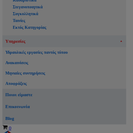
Καθαριστικά
Στεγανοποιητικά
Συγκολλητικά
Ταινίες
Εκτός Κατηγορίας
Υπηρεσίες
Υδραυλικές εργασίες παντός τύπου
Ανακαινίσεις
Μηνιαίες συντηρήσεις
Αποφράξεις
Ποιοι είμαστε
Επικοινωνία
Blog
Καλάθι
0