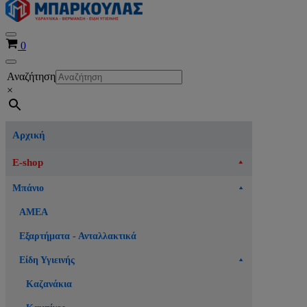
Μενού
Καλάθι
0
πλοήγησης
Μενού
Αναζήτηση
πλοήγησης
×
Αρχική
E-shop
Μπάνιο
ΑΜΕΑ
Εξαρτήματα - Ανταλλακτικά
Είδη Υγιεινής
Καζανάκια