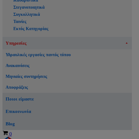
Καθαριστικά
Στεγανοποιητικά
Συγκολλητικά
Ταινίες
Εκτός Κατηγορίας
Υπηρεσίες
Υδραυλικές εργασίες παντός τύπου
Ανακαινίσεις
Μηνιαίες συντηρήσεις
Αποφράξεις
Ποιοι είμαστε
Επικοινωνία
Blog
Καλάθι
0