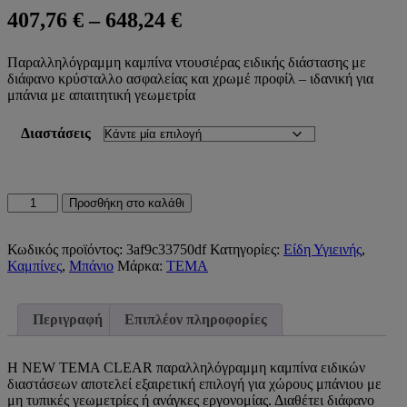
Price
407,76
€
–
648,24
€
range:
Παραλληλόγραμμη καμπίνα ντουσιέρας ειδικής διάστασης με
407,76 €
διάφανο κρύσταλλο ασφαλείας και χρωμέ προφίλ – ιδανική για
through
μπάνια με απαιτητική γεωμετρία
648,24 €
Διαστάσεις
ΚΑΜΠΙΝΑ
Προσθήκη στο καλάθι
ΝΤΟΥΣΙΕΡΑΣ
ΕΙΔΙΚΩΝ
ΔΙΑΣΤΑΣΕΩΝ
Κωδικός προϊόντος:
3af9c33750df
Κατηγορίες:
Είδη Υγιεινής
,
NEW
Καμπίνες
,
Μπάνιο
Μάρκα:
TEMA
TEMA
CLEAR
ΠΑΡΑΛΛΗΛΟΓΡΑΜΜΗ
Περιγραφή
Επιπλέον πληροφορίες
ΜΕ
ΔΙΑΦΑΝΟ
ΚΡΥΣΤΑΛΛΟ
Η NEW TEMA CLEAR παραλληλόγραμμη καμπίνα ειδικών
ποσότητα
διαστάσεων αποτελεί εξαιρετική επιλογή για χώρους μπάνιου με
μη τυπικές γεωμετρίες ή ανάγκες εργονομίας. Διαθέτει διάφανο