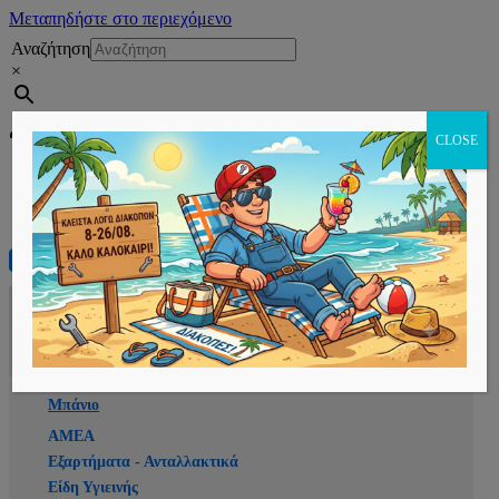
Μεταπηδήστε στο περιεχόμενο
Αναζήτηση
×
Εγγραφή
CLOSE
Αρχική
E-shop
Μπάνιο
ΑΜΕΑ
Εξαρτήματα - Ανταλλακτικά
Είδη Υγιεινής