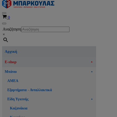
Μενού
Καλάθι
0
πλοήγησης
Μενού
Αναζήτηση
πλοήγησης
×
Αρχική
E-shop
Μπάνιο
ΑΜΕΑ
Εξαρτήματα - Ανταλλακτικά
Είδη Υγιεινής
Καζανάκια