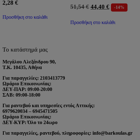
2,28
€
Original
Η
51,54
€
44,40
€
-14%
price
τρέχουσα
Προσθήκη στο καλάθι
was:
τιμή
Προσθήκη στο καλάθι
51,54 €.
είναι:
44,40 €.
Το κατάστημά μας
Μεγάλου Αλεξάνδρου 90,
Τ.Κ. 10435, Αθήνα
Για παραγγελίες: 2103413779
Ωράριο Επικοινωνίας:
ΔΕΥ-ΠΑΡ: 09:00-20:00
ΣΑΒ: 09:00-18:00
Για ραντεβού και υπηρεσίες εντός Αττικής:
6979620034 – 6945471505
Ωράριο Επικοινωνίας:
ΔΕΥ-ΚΥΡ: Όλο το 24ωρο
Για παραγγελίες, ραντεβού, πληροφορίες: info@barkoulas.gr