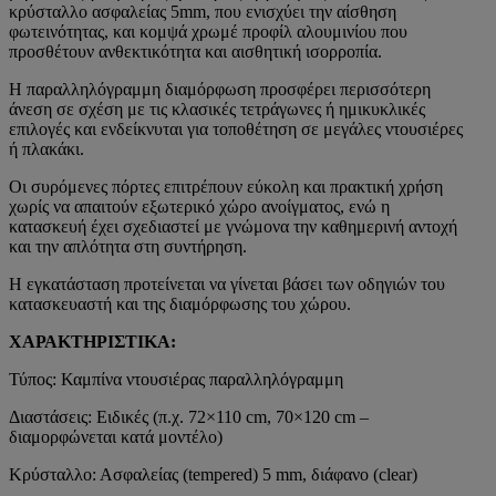
κρύσταλλο ασφαλείας 5mm, που ενισχύει την αίσθηση
φωτεινότητας, και κομψά χρωμέ προφίλ αλουμινίου που
προσθέτουν ανθεκτικότητα και αισθητική ισορροπία.
Η παραλληλόγραμμη διαμόρφωση προσφέρει περισσότερη
άνεση σε σχέση με τις κλασικές τετράγωνες ή ημικυκλικές
επιλογές και ενδείκνυται για τοποθέτηση σε μεγάλες ντουσιέρες
ή πλακάκι.
Οι συρόμενες πόρτες επιτρέπουν εύκολη και πρακτική χρήση
χωρίς να απαιτούν εξωτερικό χώρο ανοίγματος, ενώ η
κατασκευή έχει σχεδιαστεί με γνώμονα την καθημερινή αντοχή
και την απλότητα στη συντήρηση.
Η εγκατάσταση προτείνεται να γίνεται βάσει των οδηγιών του
κατασκευαστή και της διαμόρφωσης του χώρου.
ΧΑΡΑΚΤΗΡΙΣΤΙΚΑ:
Τύπος: Καμπίνα ντουσιέρας παραλληλόγραμμη
Διαστάσεις: Ειδικές (π.χ. 72×110 cm, 70×120 cm –
διαμορφώνεται κατά μοντέλο)
Κρύσταλλο: Ασφαλείας (tempered) 5 mm, διάφανο (clear)