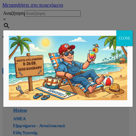
Μεταπηδήστε στο περιεχόμενο
Αναζήτηση
×
Εγγραφή
CLOSE
Αρχική
E-shop
Μπάνιο
ΑΜΕΑ
Εξαρτήματα - Ανταλλακτικά
Είδη Υγιεινής