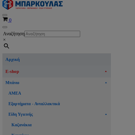
Μενού
Καλάθι
0
πλοήγησης
Μενού
Αναζήτηση
πλοήγησης
×
Αρχική
E-shop
Μπάνιο
ΑΜΕΑ
Εξαρτήματα - Ανταλλακτικά
Είδη Υγιεινής
Καζανάκια