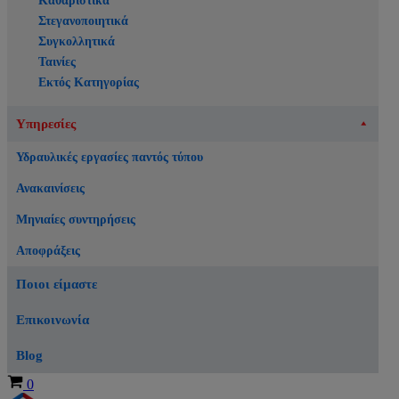
Καθαριστικά
Στεγανοποιητικά
Συγκολλητικά
Ταινίες
Εκτός Κατηγορίας
Υπηρεσίες
Υδραυλικές εργασίες παντός τύπου
Ανακαινίσεις
Μηνιαίες συντηρήσεις
Αποφράξεις
Ποιοι είμαστε
Επικοινωνία
Blog
Καλάθι
0