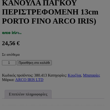
ΚΑΝΟΥΛΑ ΠΑΓΚΟΥ
ΠΕΡΙΣΤΡΕΦΟΜΕΝΗ 13cm
PORTO FINO ARCO IRIS)
24,56
€
Σε απόθεμα
ΚΑΝΟΥΛΑ
Προσθήκη στο καλάθι
ΠΑΓΚΟΥ
ΠΕΡΙΣΤΡΕΦΟΜΕΝΗ
13cm
Κωδικός προϊόντος:
380.413
Κατηγορίες:
Κουζίνα
,
Μπαταρίες
PORTO
Μάρκα:
ARCO IRIS LTD
FINO
ARCO
IRIS)
Επιπλέον πληροφορίες
ποσότητα