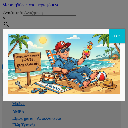
Μεταπηδήστε στο περιεχόμενο
Αναζήτηση
×
Εγγραφή
CLOSE
Αρχική
E-shop
Μπάνιο
ΑΜΕΑ
Εξαρτήματα - Ανταλλακτικά
Είδη Υγιεινής