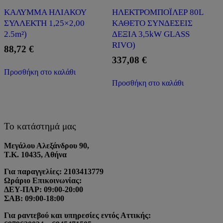
ΚΑΛΥΜΜΑ ΗΛΙΑΚΟΥ
ΗΛΕΚΤΡΟΜΠΟΪΛΕΡ 80L
ΣΥΛΛΕΚΤΗ 1,25×2,00
ΚΑΘΕΤΟ ΣΥΝΔΕΣΕΙΣ
2.5m²)
ΔΕΞΙΑ 3,5kW GLASS
RIVO)
88,72
€
337,08
€
Προσθήκη στο καλάθι
Προσθήκη στο καλάθι
Το κατάστημά μας
Μεγάλου Αλεξάνδρου 90,
Τ.Κ. 10435, Αθήνα
Για παραγγελίες: 2103413779
Ωράριο Επικοινωνίας:
ΔΕΥ-ΠΑΡ: 09:00-20:00
ΣΑΒ: 09:00-18:00
Για ραντεβού και υπηρεσίες εντός Αττικής: