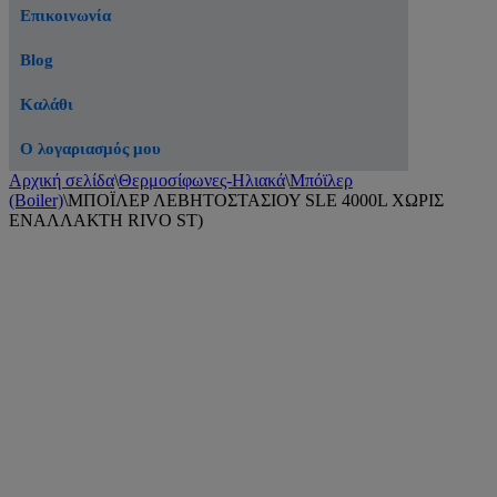
Επικοινωνία
Blog
Καλάθι
Ο λογαριασμός μου
Αρχική σελίδα
\
Θερμοσίφωνες-Ηλιακά
\
Μπόϊλερ
(Boiler)
\
ΜΠΟΪΛΕΡ ΛΕΒΗΤΟΣΤΑΣΙΟΥ SLE 4000L ΧΩΡΙΣ
ΕΝΑΛΛΑΚΤΗ RIVO ST)