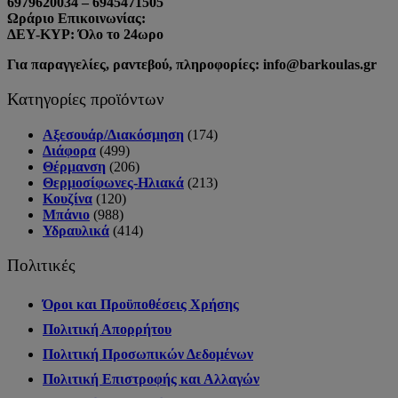
6979620034 – 6945471505
Ωράριο Επικοινωνίας:
ΔΕΥ-ΚΥΡ: Όλο το 24ωρο
Για παραγγελίες, ραντεβού, πληροφορίες: info@barkoulas.gr
Κατηγορίες προϊόντων
Αξεσουάρ/Διακόσμηση
(174)
Διάφορα
(499)
Θέρμανση
(206)
Θερμοσίφωνες-Ηλιακά
(213)
Κουζίνα
(120)
Μπάνιο
(988)
Υδραυλικά
(414)
Πολιτικές
Όροι και Προϋποθέσεις Χρήσης
Πολιτική Απορρήτου
Πολιτική Προσωπικών Δεδομένων
Πολιτική Επιστροφής και Αλλαγών