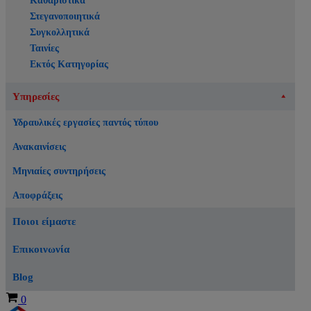
Καθαριστικά
Στεγανοποιητικά
Συγκολλητικά
Ταινίες
Εκτός Κατηγορίας
Υπηρεσίες
Υδραυλικές εργασίες παντός τύπου
Ανακαινίσεις
Μηνιαίες συντηρήσεις
Αποφράξεις
Ποιοι είμαστε
Επικοινωνία
Blog
Καλάθι
0