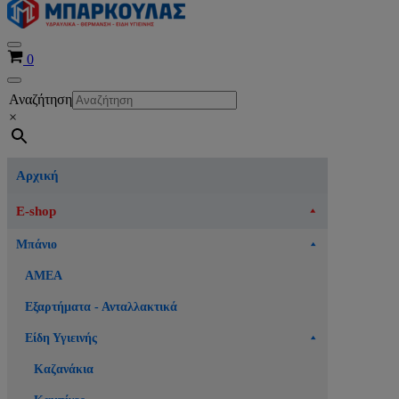
Μενού
Καλάθι
0
πλοήγησης
Μενού
Αναζήτηση
πλοήγησης
×
Αρχική
E-shop
Μπάνιο
ΑΜΕΑ
Εξαρτήματα - Ανταλλακτικά
Είδη Υγιεινής
Καζανάκια