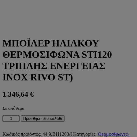
ΜΠΟΪΛΕΡ ΗΛΙΑΚΟΥ
ΘΕΡΜΟΣΙΦΩΝΑ STI120
ΤΡΙΠΛΗΣ ΕΝΕΡΓΕΙΑΣ
INOX RIVO ST)
1.346,64
€
Σε απόθεμα
ΜΠΟΪΛΕΡ
Προσθήκη στο καλάθι
ΗΛΙΑΚΟΥ
ΘΕΡΜΟΣΙΦΩΝΑ
STI120
Κωδικός προϊόντος:
44.9.ΒΗ1203/Ι
Κατηγορίες:
Θερμοσίφωνες-