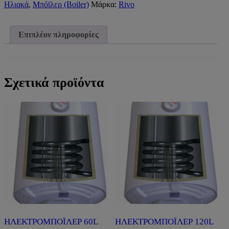
ΤΡΙΠΛΗΣ
Ηλιακά
,
Μπόϊλερ (Boiler)
Μάρκα:
Rivo
ΕΝΕΡΓΕΙΑΣ
INOX
RIVO
Επιπλέον πληροφορίες
ST)
ποσότητα
Σχετικά προϊόντα
ΗΛΕΚΤΡΟΜΠΟΪΛΕΡ 60L
ΗΛΕΚΤΡΟΜΠΟΪΛΕΡ 120L