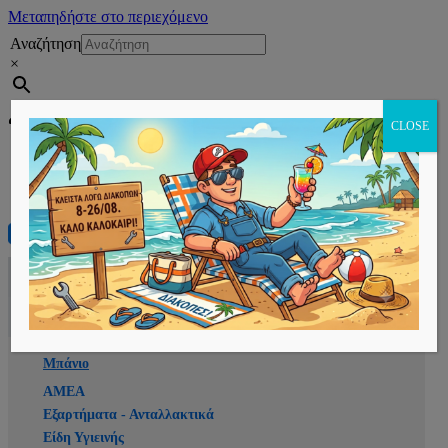
Μεταπηδήστε στο περιεχόμενο
Αναζήτηση
×
Εγγραφή
CLOSE
Αρχική
E-shop
Μπάνιο
ΑΜΕΑ
Εξαρτήματα - Ανταλλακτικά
Είδη Υγιεινής