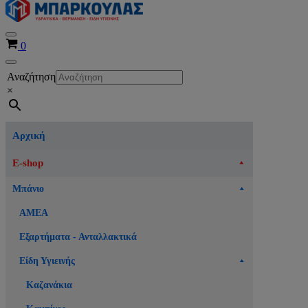
Μενού
Καλάθι
0
πλοήγησης
Μενού
Αναζήτηση
πλοήγησης
×
Αρχική
E-shop
Μπάνιο
ΑΜΕΑ
Εξαρτήματα - Ανταλλακτικά
Είδη Υγιεινής
Καζανάκια