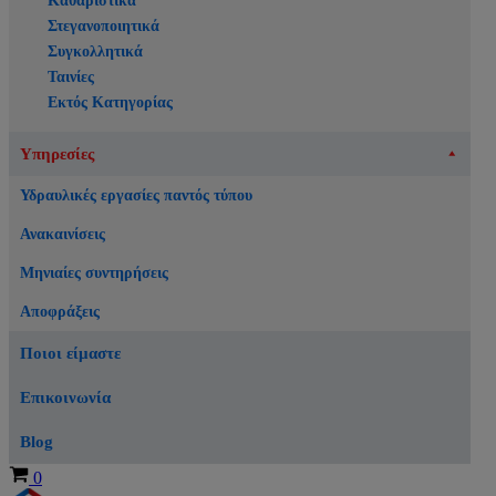
Καθαριστικά
Στεγανοποιητικά
Συγκολλητικά
Ταινίες
Εκτός Κατηγορίας
Υπηρεσίες
Υδραυλικές εργασίες παντός τύπου
Ανακαινίσεις
Μηνιαίες συντηρήσεις
Αποφράξεις
Ποιοι είμαστε
Επικοινωνία
Blog
Καλάθι
0