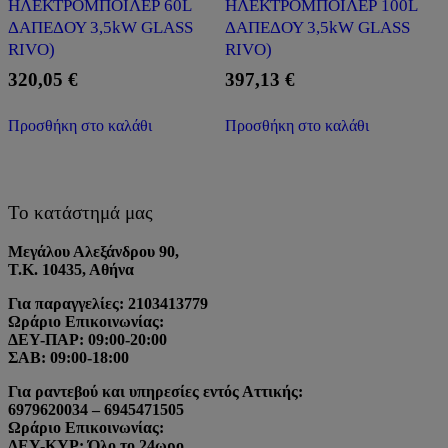
ΗΛΕΚΤΡΟΜΠΟΪΛΕΡ 60L
ΗΛΕΚΤΡΟΜΠΟΪΛΕΡ 100L
ΔΑΠΕΔΟΥ 3,5kW GLASS
ΔΑΠΕΔΟΥ 3,5kW GLASS
RIVO)
RIVO)
320,05
€
397,13
€
Προσθήκη στο καλάθι
Προσθήκη στο καλάθι
Το κατάστημά μας
Μεγάλου Αλεξάνδρου 90,
Τ.Κ. 10435, Αθήνα
Για παραγγελίες: 2103413779
Ωράριο Επικοινωνίας:
ΔΕΥ-ΠΑΡ: 09:00-20:00
ΣΑΒ: 09:00-18:00
Για ραντεβού και υπηρεσίες εντός Αττικής:
6979620034 – 6945471505
Ωράριο Επικοινωνίας:
ΔΕΥ-ΚΥΡ: Όλο το 24ωρο