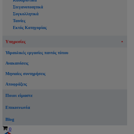
Καθαριστικά
Στεγανοποιητικά
Συγκολλητικά
Ταινίες
Εκτός Κατηγορίας
Υπηρεσίες
Υδραυλικές εργασίες παντός τύπου
Ανακαινίσεις
Μηνιαίες συντηρήσεις
Αποφράξεις
Ποιοι είμαστε
Επικοινωνία
Blog
Καλάθι
0