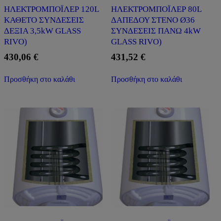
ΗΛΕΚΤΡΟΜΠΟΪΛΕΡ 120L
ΗΛΕΚΤΡΟΜΠΟΪΛΕΡ 80L
ΚΑΘΕΤΟ ΣΥΝΔΕΣΕΙΣ
ΔΑΠΕΔΟΥ ΣΤΕΝΟ Ø36
ΔΕΞΙΑ 3,5kW GLASS
ΣΥΝΔΕΣΕΙΣ ΠΑΝΩ 4kW
RIVO)
GLASS RIVO)
430,06
€
431,52
€
Προσθήκη στο καλάθι
Προσθήκη στο καλάθι