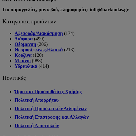
Για παραγγελίες, ραντεβού, πληροφορίες: info@barkoulas.gr
Κατηγορίες προϊόντων
Αξεσουάρ/Διακόσμηση
(174)
Διάφορα
(499)
Θέρμανση
(206)
Θερμοσίφωνες-Ηλιακά
(213)
Κουζίνα
(120)
Μπάνιο
(988)
Υδραυλικά
(414)
Πολιτικές
Όροι και Προϋποθέσεις Χρήσης
Πολιτική Απορρήτου
Πολιτική Προσωπικών Δεδομένων
Πολιτική Επιστροφής και Αλλαγών
Πολιτική Αποστολών