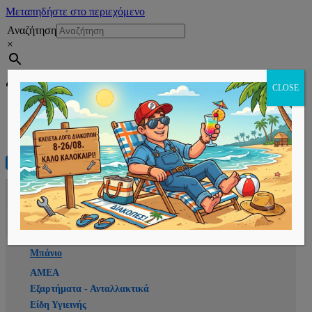
Μεταπηδήστε στο περιεχόμενο
Αναζήτηση
×
Εγγραφή
CLOSE
Αρχική
E-shop
Μπάνιο
ΑΜΕΑ
Εξαρτήματα - Ανταλλακτικά
Είδη Υγιεινής