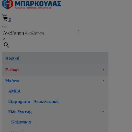
Μενού
Καλάθι
0
πλοήγησης
Μενού
Αναζήτηση
πλοήγησης
×
Αρχική
E-shop
Μπάνιο
ΑΜΕΑ
Εξαρτήματα - Ανταλλακτικά
Είδη Υγιεινής
Καζανάκια