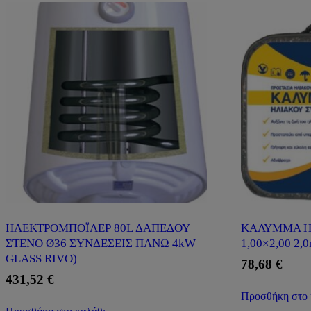
ΗΛΕΚΤΡΟΜΠΟΪΛΕΡ 80L ΔΑΠΕΔΟΥ
ΚΑΛΥΜΜΑ Η
ΣΤΕΝΟ Ø36 ΣΥΝΔΕΣΕΙΣ ΠΑΝΩ 4kW
1,00×2,00 2,0
GLASS RIVO)
78,68
€
431,52
€
Προσθήκη στο 