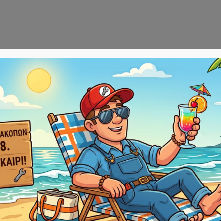
Αρχική
E-sho