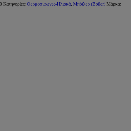
0
Κατηγορίες:
Θερμοσίφωνες-Ηλιακά
,
Μπόϊλερ (Boiler)
Μάρκα: