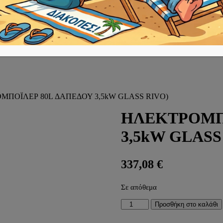
ΜΠΟΪΛΕΡ 80L ΔΑΠΕΔΟΥ 3,5kW GLASS RIVO)
ΗΛΕΚΤΡΟΜΠ
3,5kW GLASS
337,08
€
Σε απόθεμα
ΗΛΕΚΤΡΟΜΠΟΪΛΕΡ
Προσθήκη στο καλάθι
80L
ΔΑΠΕΔΟΥ