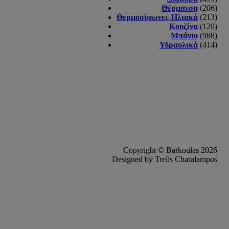
Θέρμανση
(206)
Θερμοσίφωνες-Ηλιακά
(213)
Κουζίνα
(120)
Μπάνιο
(988)
Υδραυλικά
(414)
Copyright © Barkoulas 2026
Designed by Trelis Charalampos