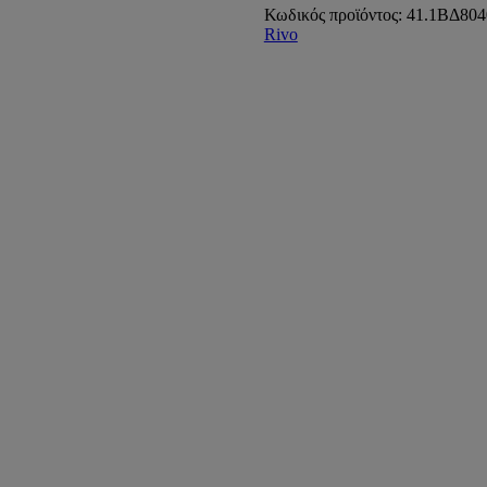
3,5kW
Κωδικός προϊόντος:
41.1ΒΔ804
GLASS
Rivo
RIVO)
ποσότητα