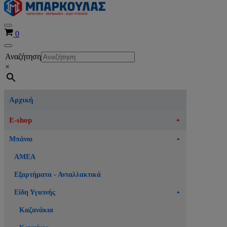
Μενού
Καλάθι
0
πλοήγησης
Μενού
Αναζήτηση
πλοήγησης
×
Αρχική
E-shop
Μπάνιο
ΑΜΕΑ
Εξαρτήματα - Ανταλλακτικά
Είδη Υγιεινής
Καζανάκια