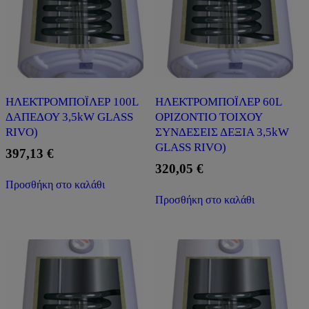
ΗΛΕΚΤΡΟΜΠΟΪΛΕΡ 100L
ΗΛΕΚΤΡΟΜΠΟΪΛΕΡ 60L
ΔΑΠΕΔΟΥ 3,5kW GLASS
ΟΡΙΖΟΝΤΙΟ ΤΟΙΧΟΥ
RIVO)
ΣΥΝΔΕΣΕΙΣ ΔΕΞΙΑ 3,5kW
GLASS RIVO)
397,13
€
320,05
€
Προσθήκη στο καλάθι
Προσθήκη στο καλάθι