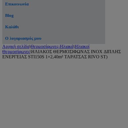
Επικοινωνία
Blog
Καλάθι
Ο λογαριασμός μου
Αρχική σελίδα
\
Θερμοσίφωνες-Ηλιακά
\
Ηλιακοί
Θερμοσίφωνες
\
ΗΛΙΑΚΟΣ ΘΕΡΜΟΣΙΦΩΝΑΣ INOX ΔΙΠΛΗΣ
ΕΝΕΡΓΕΙΑΣ STI150S 1×2,40m² ΤΑΡΑΤΣΑΣ RIVO ST)