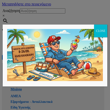
Μεταπηδήστε στο περιεχόμενο
Αναζήτηση
×
Εγγραφή
CLOSE
Αρχική
E-shop
Μπάνιο
ΑΜΕΑ
Εξαρτήματα - Ανταλλακτικά
Είδη Υγιεινής