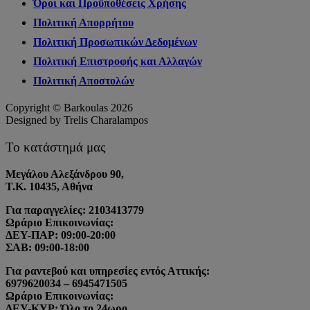
Όροι και Προϋποθέσεις Χρήσης
Πολιτική Απορρήτου
Πολιτική Προσωπικών Δεδομένων
Πολιτική Επιστροφής και Αλλαγών
Πολιτική Αποστολών
Copyright © Barkoulas 2026
Designed by Trelis Charalampos
Το κατάστημά μας
Μεγάλου Αλεξάνδρου 90,
Τ.Κ. 10435, Αθήνα
Για παραγγελίες: 2103413779
Ωράριο Επικοινωνίας:
ΔΕΥ-ΠΑΡ: 09:00-20:00
ΣΑΒ: 09:00-18:00
Για ραντεβού και υπηρεσίες εντός Αττικής:
6979620034 – 6945471505
Ωράριο Επικοινωνίας:
ΔΕΥ-ΚΥΡ: Όλο το 24ωρο