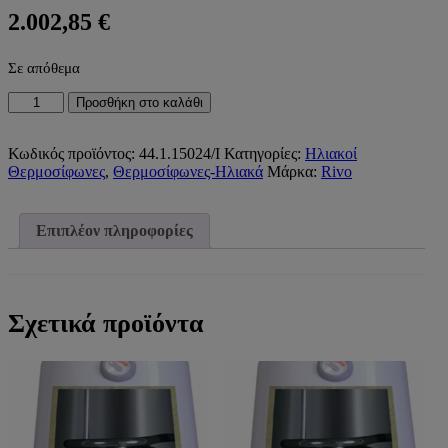
2.002,85
€
Σε απόθεμα
ΗΛΙΑΚΟΣ
Προσθήκη στο καλάθι
ΘΕΡΜΟΣΙΦΩΝΑΣ
INOX
ΔΙΠΛΗΣ
Κωδικός προϊόντος:
44.1.15024/Ι
Κατηγορίες:
Ηλιακοί
ΕΝΕΡΓΕΙΑΣ
Θερμοσίφωνες
,
Θερμοσίφωνες-Ηλιακά
Μάρκα:
Rivo
STI150S
1x2,40m²
ΤΑΡΑΤΣΑΣ
Επιπλέον πληροφορίες
RIVO
ST)
ποσότητα
Σχετικά προϊόντα