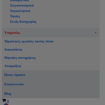
Καθαριστικά
Στεγανοποιητικά
Συγκολλητικά
Ταινίες
Εκτός Κατηγορίας
Υπηρεσίες
Υδραυλικές εργασίες παντός τύπου
Ανακαινίσεις
Μηνιαίες συντηρήσεις
Αποφράξεις
Ποιοι είμαστε
Επικοινωνία
Blog
Καλάθι
0