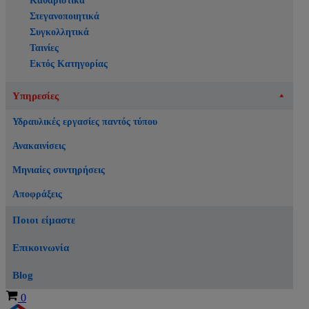
Καθαριστικά
Στεγανοποιητικά
Συγκολλητικά
Ταινίες
Εκτός Κατηγορίας
Υπηρεσίες
Υδραυλικές εργασίες παντός τύπου
Ανακαινίσεις
Μηνιαίες συντηρήσεις
Αποφράξεις
Ποιοι είμαστε
Επικοινωνία
Blog
Καλάθι
0