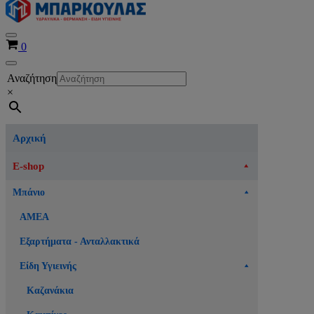
Μενού
Καλάθι
0
πλοήγησης
Μενού
Αναζήτηση
πλοήγησης
×
Αρχική
E-shop
Μπάνιο
ΑΜΕΑ
Εξαρτήματα - Ανταλλακτικά
Είδη Υγιεινής
Καζανάκια