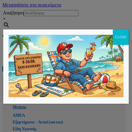
Μεταπηδήστε στο περιεχόμενο
Αναζήτηση
×
Εγγραφή
CLOSE
Αρχική
E-shop
Μπάνιο
ΑΜΕΑ
Εξαρτήματα - Ανταλλακτικά
Είδη Υγιεινής