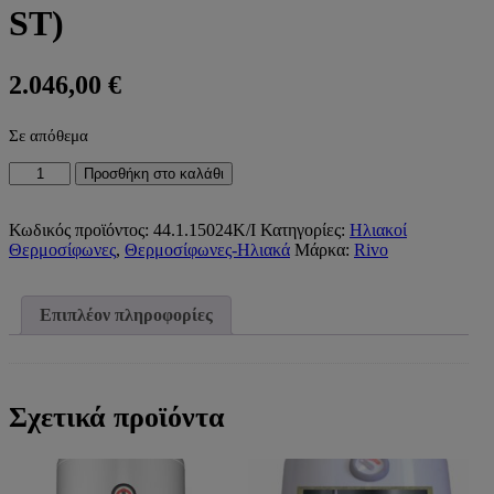
ST)
2.046,00
€
Σε απόθεμα
ΗΛΙΑΚΟΣ
Προσθήκη στο καλάθι
ΘΕΡΜΟΣΙΦΩΝΑΣ
INOX
ΔΙΠΛΗΣ
Κωδικός προϊόντος:
44.1.15024Κ/Ι
Κατηγορίες:
Ηλιακοί
ΕΝΕΡΓΕΙΑΣ
Θερμοσίφωνες
,
Θερμοσίφωνες-Ηλιακά
Μάρκα:
Rivo
STKI150S
1x2,40m²
ΚΕΡΑΜΟΣΚΕΠΗΣ
Επιπλέον πληροφορίες
RIVO
ST)
ποσότητα
Σχετικά προϊόντα