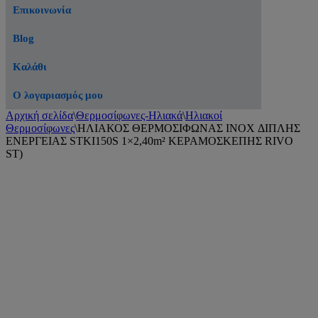
Επικοινωνία
Blog
Καλάθι
Ο λογαριασμός μου
Αρχική σελίδα
\
Θερμοσίφωνες-Ηλιακά
\
Ηλιακοί
Θερμοσίφωνες
\
ΗΛΙΑΚΟΣ ΘΕΡΜΟΣΙΦΩΝΑΣ INOX ΔΙΠΛΗΣ
ΕΝΕΡΓΕΙΑΣ STKI150S 1×2,40m² ΚΕΡΑΜΟΣΚΕΠΗΣ RIVO
ST)