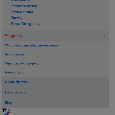
Καθαριστικά
Στεγανοποιητικά
Συγκολλητικά
Ταινίες
Εκτός Κατηγορίας
Υπηρεσίες
Υδραυλικές εργασίες παντός τύπου
Ανακαινίσεις
Μηνιαίες συντηρήσεις
Αποφράξεις
Ποιοι είμαστε
Επικοινωνία
Blog
Καλάθι
0