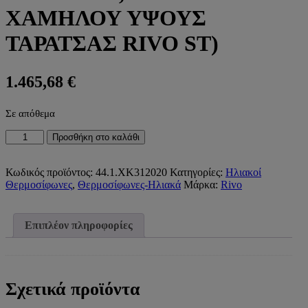
ΧΑΜΗΛΟΥ ΥΨΟΥΣ
ΤΑΡΑΤΣΑΣ RIVO ST)
1.465,68
€
Σε απόθεμα
ΗΛΙΑΚΟΣ
Προσθήκη στο καλάθι
ΘΕΡΜΟΣΙΦΩΝΑΣ
GLASS
ΤΡΙΠΛΗΣ
Κωδικός προϊόντος:
44.1.ΧΚ312020
Κατηγορίες:
Ηλιακοί
ΕΝΕΡΓΕΙΑΣ
Θερμοσίφωνες
,
Θερμοσίφωνες-Ηλιακά
Μάρκα:
Rivo
STF120
1x2,00m²
ΧΑΜΗΛΟΥ
Επιπλέον πληροφορίες
ΥΨΟΥΣ
ΤΑΡΑΤΣΑΣ
RIVO
ST)
ποσότητα
Σχετικά προϊόντα