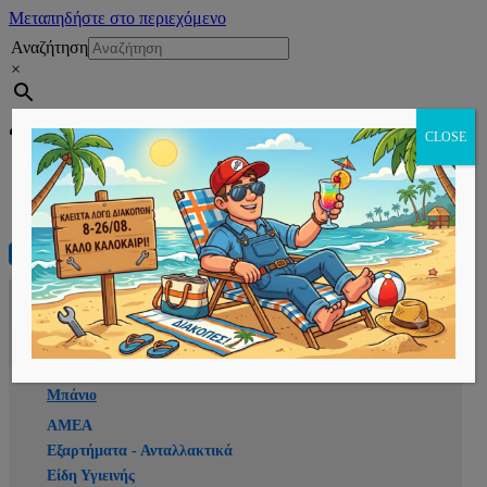
Μεταπηδήστε στο περιεχόμενο
Αναζήτηση
×
Εγγραφή
CLOSE
Αρχική
E-shop
Μπάνιο
ΑΜΕΑ
Εξαρτήματα - Ανταλλακτικά
Είδη Υγιεινής