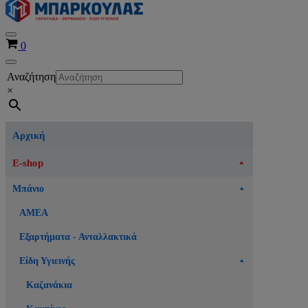
Μενού
Καλάθι
0
πλοήγησης
Μενού
Αναζήτηση
πλοήγησης
×
Αρχική
E-shop
Μπάνιο
ΑΜΕΑ
Εξαρτήματα - Ανταλλακτικά
Είδη Υγιεινής
Καζανάκια