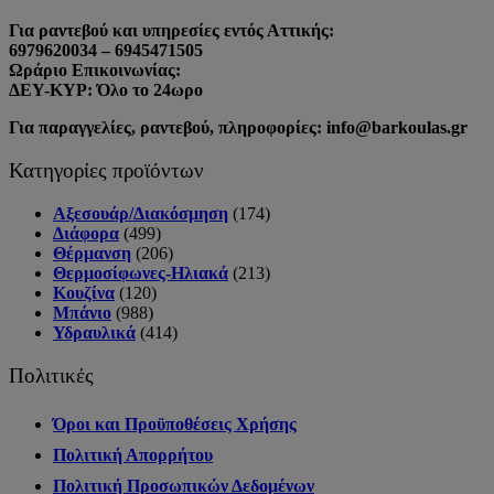
Για ραντεβού και υπηρεσίες εντός Αττικής:
6979620034 – 6945471505
Ωράριο Επικοινωνίας:
ΔΕΥ-ΚΥΡ: Όλο το 24ωρο
Για παραγγελίες, ραντεβού, πληροφορίες: info@barkoulas.gr
Κατηγορίες προϊόντων
Αξεσουάρ/Διακόσμηση
(174)
Διάφορα
(499)
Θέρμανση
(206)
Θερμοσίφωνες-Ηλιακά
(213)
Κουζίνα
(120)
Μπάνιο
(988)
Υδραυλικά
(414)
Πολιτικές
Όροι και Προϋποθέσεις Χρήσης
Πολιτική Απορρήτου
Πολιτική Προσωπικών Δεδομένων