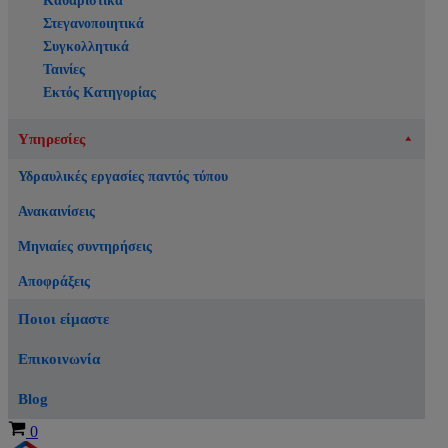
Καθαριστικά
Στεγανοποιητικά
Συγκολλητικά
Ταινίες
Εκτός Κατηγορίας
Υπηρεσίες
Υδραυλικές εργασίες παντός τύπου
Ανακαινίσεις
Μηνιαίες συντηρήσεις
Αποφράξεις
Ποιοι είμαστε
Επικοινωνία
Blog
Καλάθι
0