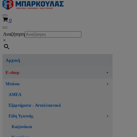
Μενού
Καλάθι
0
πλοήγησης
Μενού
Αναζήτηση
πλοήγησης
×
Αρχική
E-shop
Μπάνιο
ΑΜΕΑ
Εξαρτήματα - Ανταλλακτικά
Είδη Υγιεινής
Καζανάκια