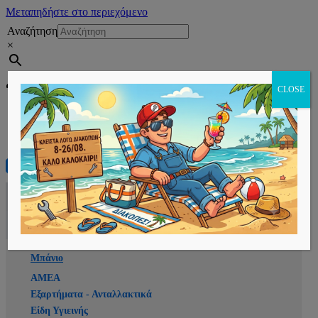
Μεταπηδήστε στο περιεχόμενο
Αναζήτηση
×
Εγγραφή
CLOSE
Αρχική
E-shop
Μπάνιο
ΑΜΕΑ
Εξαρτήματα - Ανταλλακτικά
Είδη Υγιεινής