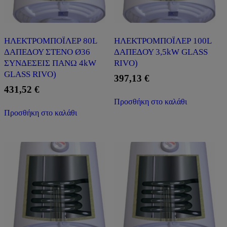
ΗΛΕΚΤΡΟΜΠΟΪΛΕΡ 80L
ΗΛΕΚΤΡΟΜΠΟΪΛΕΡ 100L
ΔΑΠΕΔΟΥ ΣΤΕΝΟ Ø36
ΔΑΠΕΔΟΥ 3,5kW GLASS
ΣΥΝΔΕΣΕΙΣ ΠΑΝΩ 4kW
RIVO)
GLASS RIVO)
397,13
€
431,52
€
Προσθήκη στο καλάθι
Προσθήκη στο καλάθι