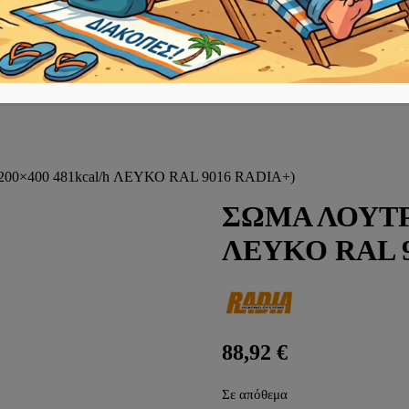
0×400 481kcal/h ΛΕΥΚΟ RAL 9016 RADIA+)
ΣΩΜΑ ΛΟΥΤΡΟ
ΛΕΥΚΟ RAL 9
88,92
€
Σε απόθεμα