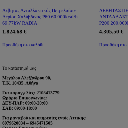
Λέβητας Ανταλλακτικός Πετρελαίου-
ΛΕΒΗΤΑΣ ΠΕ
Αερίου Χαλύβδινος P60 60.000kcal/h
ΑΝΤΑΛΛΑΚΤ
69,77kW RADIA
P200 200.000
1.824,68
€
4.305,50
€
Προσθήκη στο καλάθι
Προσθήκη στο 
Το κατάστημά μας
Μεγάλου Αλεξάνδρου 90,
Τ.Κ. 10435, Αθήνα
Για παραγγελίες: 2103413779
Ωράριο Επικοινωνίας:
ΔΕΥ-ΠΑΡ: 09:00-20:00
ΣΑΒ: 09:00-18:00
Για ραντεβού και υπηρεσίες εντός Αττικής:
6979620034 – 6945471505