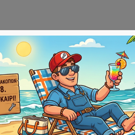
Αρχική
E-sho