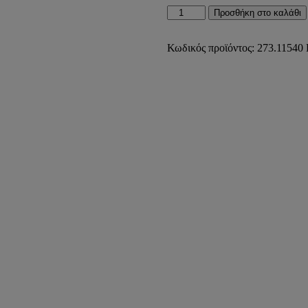
ΣΩΜΑ
Προσθήκη στο καλάθι
ΛΟΥΤΡΟΥ
1200x400
481kcal/h
Κωδικός προϊόντος:
273.11540
ΛΕΥΚΟ
RAL
9016
RADIA+)
ποσότητα