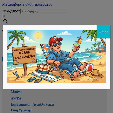
Μεταπηδήστε στο περιεχόμενο
Αναζήτηση
×
Εγγραφή
CLOSE
Αρχική
E-shop
Μπάνιο
ΑΜΕΑ
Εξαρτήματα - Ανταλλακτικά
Είδη Υγιεινής