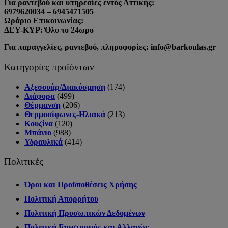
Για ραντεβού και υπηρεσίες εντός Αττικής:
6979620034 – 6945471505
Ωράριο Επικοινωνίας:
ΔΕΥ-ΚΥΡ: Όλο το 24ωρο
Για παραγγελίες, ραντεβού, πληροφορίες: info@barkoulas.gr
Κατηγορίες προϊόντων
Αξεσουάρ/Διακόσμηση
(174)
Διάφορα
(499)
Θέρμανση
(206)
Θερμοσίφωνες-Ηλιακά
(213)
Κουζίνα
(120)
Μπάνιο
(988)
Υδραυλικά
(414)
Πολιτικές
Όροι και Προϋποθέσεις Χρήσης
Πολιτική Απορρήτου
Πολιτική Προσωπικών Δεδομένων
Πολιτική Επιστροφής και Αλλαγών