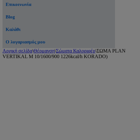
Επικοινωνία
Blog
Καλάθι
Ο λογαριασμός μου
Αρχική σελίδα
\
Θέρμανση
\
Σώματα Καλοριφέρ
\
ΣΩΜΑ PLAN
VERTIKAL M 10/1600/900 1226kcal/h KORADO)