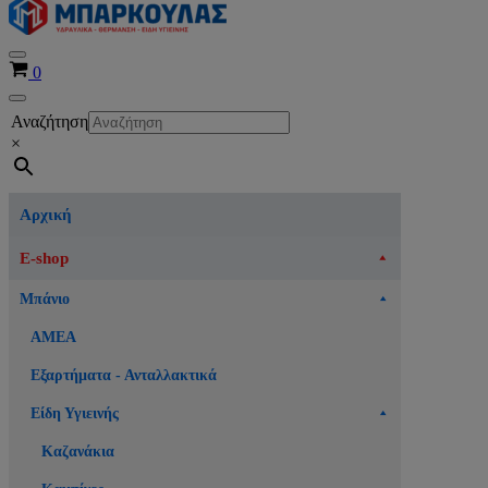
Μενού
Καλάθι
0
πλοήγησης
Μενού
Αναζήτηση
πλοήγησης
×
Αρχική
E-shop
Μπάνιο
ΑΜΕΑ
Εξαρτήματα - Ανταλλακτικά
Είδη Υγιεινής
Καζανάκια