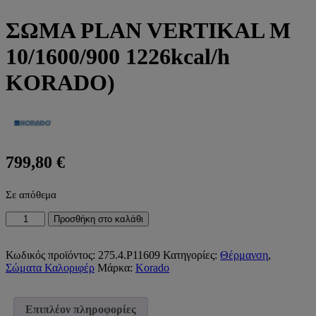
ΣΩΜΑ PLAN VERTIKAL M
10/1600/900 1226kcal/h
KORADO)
799,80
€
Σε απόθεμα
ΣΩΜΑ
Προσθήκη στο καλάθι
PLAN
VERTIKAL
M
Κωδικός προϊόντος:
275.4.P11609
Κατηγορίες:
Θέρμανση
,
10/1600/900
Σώματα Καλοριφέρ
Μάρκα:
Korado
1226kcal/h
KORADO)
ποσότητα
Επιπλέον πληροφορίες