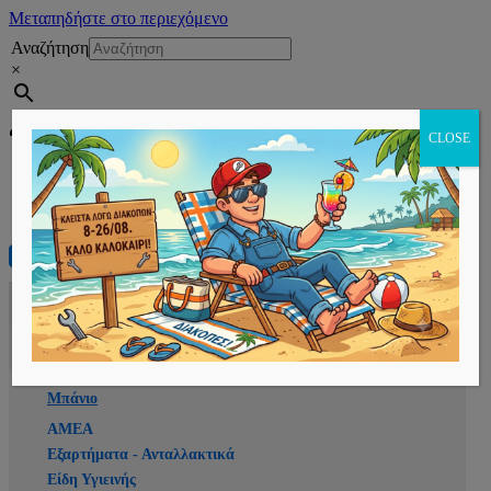
Μεταπηδήστε στο περιεχόμενο
Αναζήτηση
×
Εγγραφή
CLOSE
Αρχική
E-shop
Μπάνιο
ΑΜΕΑ
Εξαρτήματα - Ανταλλακτικά
Είδη Υγιεινής