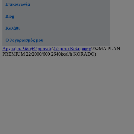
Επικοινωνία
Blog
Καλάθι
Ο λογαριασμός μου
Αρχική σελίδα
\
Θέρμανση
\
Σώματα Καλοριφέρ
\
ΣΩΜΑ PLAN
PREMIUM 22/2000/600 2640kcal/h KORADO)