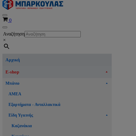
Μενού
Καλάθι
0
πλοήγησης
Μενού
Αναζήτηση
πλοήγησης
×
Αρχική
E-shop
Μπάνιο
ΑΜΕΑ
Εξαρτήματα - Ανταλλακτικά
Είδη Υγιεινής
Καζανάκια