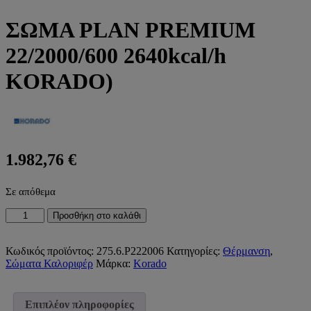
ΣΩΜΑ PLAN PREMIUM
22/2000/600 2640kcal/h
KORADO)
1.982,76
€
Σε απόθεμα
ΣΩΜΑ
Προσθήκη στο καλάθι
PLAN
PREMIUM
22/2000/600
Κωδικός προϊόντος:
275.6.P222006
Κατηγορίες:
Θέρμανση
,
2640kcal/h
Σώματα Καλοριφέρ
Μάρκα:
Korado
KORADO)
ποσότητα
Επιπλέον πληροφορίες