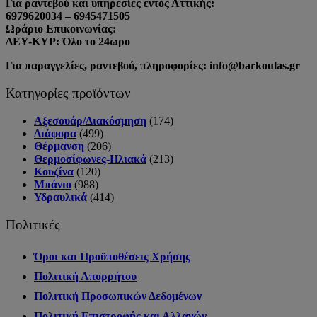
Για ραντεβού και υπηρεσίες εντός Αττικής:
6979620034 – 6945471505
Ωράριο Επικοινωνίας:
ΔΕΥ-ΚΥΡ: Όλο το 24ωρο
Για παραγγελίες, ραντεβού, πληροφορίες: info@barkoulas.gr
Κατηγορίες προϊόντων
Αξεσουάρ/Διακόσμηση
(174)
Διάφορα
(499)
Θέρμανση
(206)
Θερμοσίφωνες-Ηλιακά
(213)
Κουζίνα
(120)
Μπάνιο
(988)
Υδραυλικά
(414)
Πολιτικές
Όροι και Προϋποθέσεις Χρήσης
Πολιτική Απορρήτου
Πολιτική Προσωπικών Δεδομένων
Πολιτική Επιστροφής και Αλλαγών