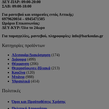
ΔΕΥ-ΠΑΡ: 09:00-20:00
ΣΑΒ: 09:00-18:00
Για ραντεβού και υπηρεσίες εντός Αττικής:
6979620034 – 6945471505
Ωράριο Επικοινωνίας:
ΔΕΥ-ΚΥΡ: Όλο το 24ωρο
Για παραγγελίες, ραντεβού, πληροφορίες: info@barkoulas.gr
Κατηγορίες προϊόντων
Αξεσουάρ/Διακόσμηση
(174)
Διάφορα
(499)
Θέρμανση
(206)
Θερμοσίφωνες-Ηλιακά
(213)
Κουζίνα
(120)
Μπάνιο
(988)
Υδραυλικά
(414)
Πολιτικές
Όροι και Προϋποθέσεις Χρήσης
Πολιτική Απορρήτου