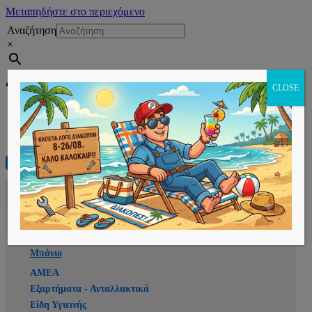
Μεταπηδήστε στο περιεχόμενο
Αναζήτηση
×
Εγγραφή
CLOSE
Αρχική
E-shop
Μπάνιο
ΑΜΕΑ
Εξαρτήματα - Ανταλλακτικά
Είδη Υγιεινής