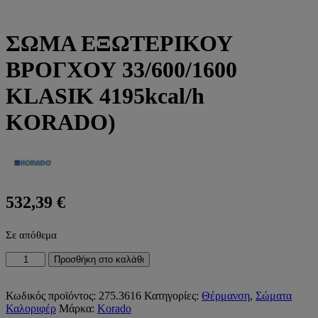
ΣΩΜΑ ΕΞΩΤΕΡΙΚΟΥ
ΒΡΟΓΧΟΥ 33/600/1600
KLASIK 4195kcal/h
KORADO)
532,39
€
Σε απόθεμα
ΣΩΜΑ
Προσθήκη στο καλάθι
ΕΞΩΤΕΡΙΚΟΥ
ΒΡΟΓΧΟΥ
33/600/1600
Κωδικός προϊόντος:
275.3616
Κατηγορίες:
Θέρμανση
,
Σώματα
KLASIK
Καλοριφέρ
Μάρκα:
Korado