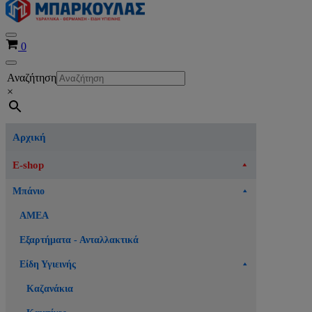
Μενού
Καλάθι
0
πλοήγησης
Μενού
Αναζήτηση
πλοήγησης
×
Αρχική
E-shop
Μπάνιο
ΑΜΕΑ
Εξαρτήματα - Ανταλλακτικά
Είδη Υγιεινής
Καζανάκια