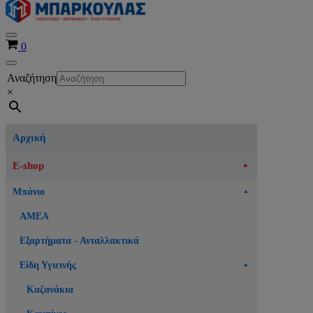
Μενού
Καλάθι
0
πλοήγησης
Μενού
Αναζήτηση
πλοήγησης
×
Αρχική
E-shop
Μπάνιο
ΑΜΕΑ
Εξαρτήματα - Ανταλλακτικά
Είδη Υγιεινής
Καζανάκια