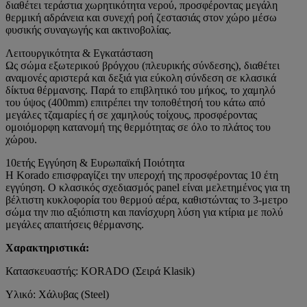
διαθέτει τεράστια χωρητικότητα νερού, προσφέροντας μεγάλη
θερμική αδράνεια και συνεχή ροή ζεστασιάς στον χώρο μέσω
φυσικής συναγωγής και ακτινοβολίας.
Λειτουργικότητα & Εγκατάσταση
Ως σώμα εξωτερικού βρόγχου (πλευρικής σύνδεσης), διαθέτει
αναμονές αριστερά και δεξιά για εύκολη σύνδεση σε κλασικά
δίκτυα θέρμανσης. Παρά το επιβλητικό του μήκος, το χαμηλό
του ύψος (400mm) επιτρέπει την τοποθέτησή του κάτω από
μεγάλες τζαμαρίες ή σε χαμηλούς τοίχους, προσφέροντας
ομοιόμορφη κατανομή της θερμότητας σε όλο το πλάτος του
χώρου.
10ετής Εγγύηση & Ευρωπαϊκή Ποιότητα
Η Korado επισφραγίζει την υπεροχή της προσφέροντας 10 έτη
εγγύηση. Ο κλασικός σχεδιασμός panel είναι μελετημένος για τη
βέλτιστη κυκλοφορία του θερμού αέρα, καθιστώντας το 3-μετρο
σώμα την πιο αξιόπιστη και πανίσχυρη λύση για κτίρια με πολύ
μεγάλες απαιτήσεις θέρμανσης.
Χαρακτηριστικά:
Κατασκευαστής: KORADO (Σειρά Klasik)
Υλικό: Χάλυβας (Steel)