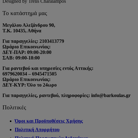
Designed by Trelis Charalampos
Το κατάστημά μας
Μεγάλου Αλεξάνδρου 90,
Τ.Κ. 10435, Αθήνα
Για παραγγελίες: 2103413779
Ωράριο Επικοινωνίας:
ΔΕΥ-ΠΑΡ: 09:00-20:00
ΣΑΒ: 09:00-18:00
Για ραντεβού και υπηρεσίες εντός Αττικής:
6979620034 – 6945471505
Ωράριο Επικοινωνίας:
ΔΕΥ-ΚΥΡ: Όλο το 24ωρο
Για παραγγελίες, ραντεβού, πληροφορίες: info@barkoulas.gr
Πολιτικές
Όροι και Προϋποθέσεις Χρήσης
Πολιτική Απορρήτου