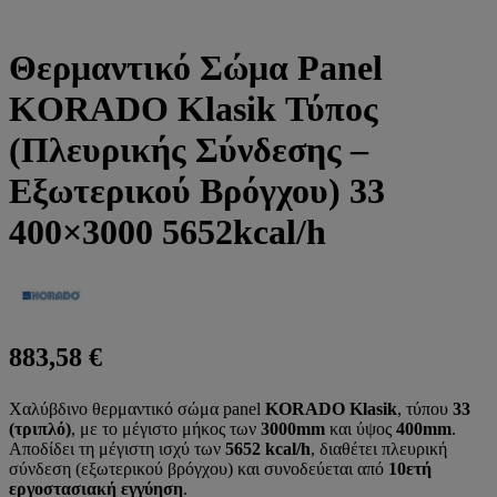
Θερμαντικό Σώμα Panel
KORADO Klasik Τύπος
(Πλευρικής Σύνδεσης –
Εξωτερικού Βρόγχου) 33
400×3000 5652kcal/h
883,58
€
Χαλύβδινο θερμαντικό σώμα panel
KORADO Klasik
, τύπου
33
(τριπλό)
, με το μέγιστο μήκος των
3000mm
και ύψος
400mm
.
Αποδίδει τη μέγιστη ισχύ των
5652 kcal/h
, διαθέτει πλευρική
σύνδεση (εξωτερικού βρόγχου) και συνοδεύεται από
10ετή
εργοστασιακή εγγύηση
.