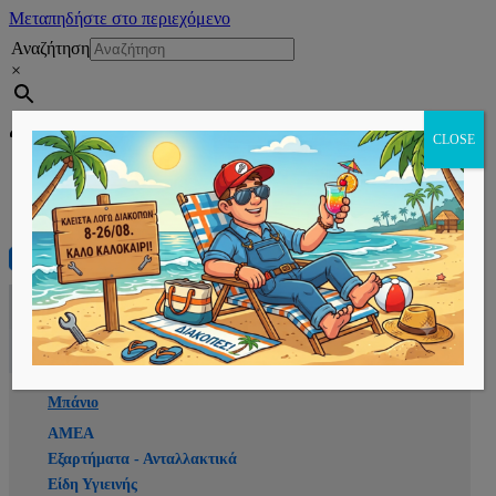
Μεταπηδήστε στο περιεχόμενο
Αναζήτηση
×
Εγγραφή
CLOSE
Αρχική
E-shop
Μπάνιο
ΑΜΕΑ
Εξαρτήματα - Ανταλλακτικά
Είδη Υγιεινής