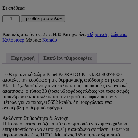
Σε απόθεμα
Θερμαντικό
Προσθήκη στο καλάθι
Σώμα
Panel
KORADO
Κωδικός προϊόντος:
275.3430
Κατηγορίες:
Θέρμανση
,
Σώματα
Klasik
Καλοριφέρ
Μάρκα:
Korado
Τύπος
(Πλευρικής
Σύνδεσης
Περιγραφή
Επιπλέον πληροφορίες
–
Εξωτερικού
Βρόγχου)
Το Θερμαντικό Σώμα Panel KORADO Klasik 33 400×3000
33
αποτελεί την κορύφωση της θερμαντικής απόδοσης στη σειρά
400x3000
Klasik. Σχεδιασμένο για να καλύπτει τις πιο ακραίες ενεργειακές
5652kcal/h
απαιτήσεις, ο τύπος 33 (τρεις υδροφόρες πλάκες και τρεις σειρές
ποσότητα
μαιάνδρων) εκμεταλλεύεται την τεράστια επιφάνεια των 3
μέτρων για να παράγει 5652 kcal/h, δημιουργώντας ένα
ανυπέρβλητο θερμικό φράγμα.
Ακλόνητη Στιβαρότητα & Αντοχή
Η Korado κατασκευάζει αυτό το σώμα από ενισχυμένο χάλυβα,
επιτρέποντάς του να λειτουργεί με ασφάλεια σε πίεση 10 bar και
θερμοκρασίες έως 110°C. Με πάχος 155mm, το σώμα αυτό