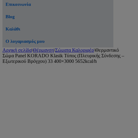
Επικοινωνία
Blog
Καλάθι
Ο λογαριασμός μου
Αρχική σελίδα
\
Θέρμανση
\
Σώματα Καλοριφέρ
\
Θερμαντικό
Σώμα Panel KORADO Klasik Τύπος (Πλευρικής Σύνδεσης –
Εξωτερικού Βρόγχου) 33 400×3000 5652kcal/h