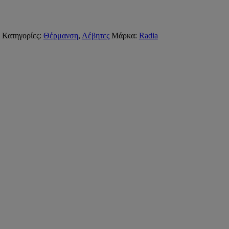
Κατηγορίες:
Θέρμανση
,
Λέβητες
Μάρκα:
Radia