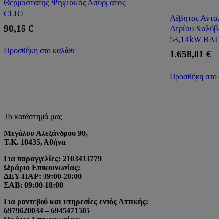
Θερμοστάτης Ψηφιακός Ασύρματος
CLIO
Λέβητας Αντα
90,16
€
Αερίου Χαλύβ
58,14kW RA
Προσθήκη στο καλάθι
1.658,81
€
Προσθήκη στο 
Το κατάστημά μας
Μεγάλου Αλεξάνδρου 90,
Τ.Κ. 10435, Αθήνα
Για παραγγελίες: 2103413779
Ωράριο Επικοινωνίας:
ΔΕΥ-ΠΑΡ: 09:00-20:00
ΣΑΒ: 09:00-18:00
Για ραντεβού και υπηρεσίες εντός Αττικής:
6979620034 – 6945471505