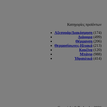
Κατηγορίες προϊόντων
Αξεσουάρ/Διακόσμηση
(174)
Διάφορα
(499)
Θέρμανση
(206)
Θερμοσίφωνες-Ηλιακά
(213)
Κουζίνα
(120)
Μπάνιο
(988)
Υδραυλικά
(414)