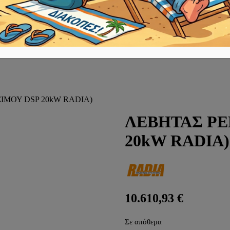
ΙΜΟΥ DSP 20kW RADIA)
ΛΕΒΗΤΑΣ PE
20kW RADIA)
10.610,93
€
Σε απόθεμα