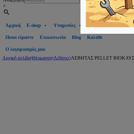
×
Αρχική
E-shop
Υπηρεσίες
Ποιοι είμαστε
Επικοινωνία
Blog
Καλάθι
Ο λογαριασμός μου
Αρχική σελίδα
\
Θέρμανση
\
Λέβητες
\
ΛΕΒΗΤΑΣ PELLET ΒΙΟΚΑΥΣ