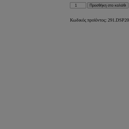
ΛΕΒΗΤΑΣ
Προσθήκη στο καλάθι
PELLET
ΒΙΟΚΑΥΣΙΜΟΥ
DSP
Κωδικός προϊόντος:
291.DSP20
20kW
RADIA)
ποσότητα