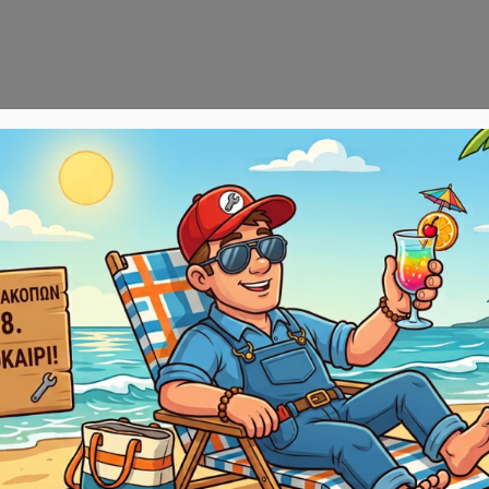
Αρχική
E-sho