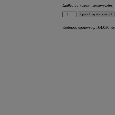
Διαθέσιμο κατόπιν παραγγελίας
ΛΕΒΗΤΑΣ
Προσθήκη στο καλάθι
ΠΕΤΡΕΛΑΙΟΥ-
ΑΕΡΙΟΥ
ΑΝΤΑΛΛΑΚΤΙΚΟΣ
Κωδικός προϊόντος:
164.030
Κα
ΧΑΛΥΒΔΙΝΟΣ
P30
30.000kcal/h
34,88kW
RADIA)
ποσότητα