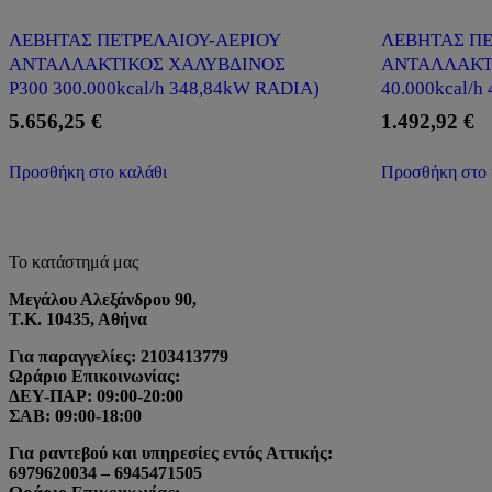
ΛΕΒΗΤΑΣ ΠΕΤΡΕΛΑΙΟΥ-ΑΕΡΙΟΥ
ΛΕΒΗΤΑΣ ΠΕ
ΑΝΤΑΛΛΑΚΤΙΚΟΣ ΧΑΛΥΒΔΙΝΟΣ
ΑΝΤΑΛΛΑΚΤ
P300 300.000kcal/h 348,84kW RADIA)
40.000kcal/h
5.656,25
€
1.492,92
€
Προσθήκη στο καλάθι
Προσθήκη στο 
Το κατάστημά μας
Μεγάλου Αλεξάνδρου 90,
Τ.Κ. 10435, Αθήνα
Για παραγγελίες: 2103413779
Ωράριο Επικοινωνίας:
ΔΕΥ-ΠΑΡ: 09:00-20:00
ΣΑΒ: 09:00-18:00
Για ραντεβού και υπηρεσίες εντός Αττικής:
6979620034 – 6945471505