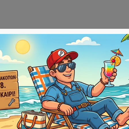
Αρχική
E-sho