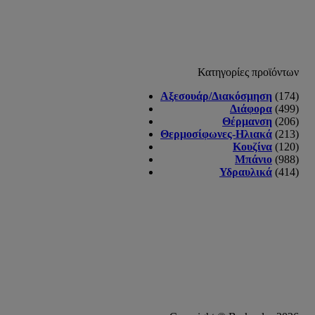
Κατηγορίες προϊόντων
Αξεσουάρ/Διακόσμηση
(174)
Διάφορα
(499)
Θέρμανση
(206)
Θερμοσίφωνες-Ηλιακά
(213)
Κουζίνα
(120)
Μπάνιο
(988)
Υδραυλικά
(414)