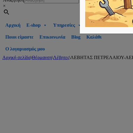
×
Αρχική
E-shop
Υπηρεσίες
Ποιοι είμαστε
Επικοινωνία
Blog
Καλάθι
Ο λογαριασμός μου
Αρχική σελίδα
\
Θέρμανση
\
Λέβητες
\
ΛΕΒΗΤΑΣ ΠΕΤΡΕΛΑΙΟΥ-ΑΕΡΙ